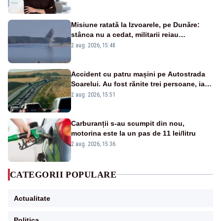
Misiune ratată la Izvoarele, pe Dunăre:
stânca nu a cedat, militarii reiau
detonările luni – VIDEO
2 aug. 2026, 15:48
Accident cu patru mașini pe Autostrada
Soarelui. Au fost rănite trei persoane, iar
traficul se desfășoară cu dificultate
2 aug. 2026, 15:51
Carburanții s-au scumpit din nou,
motorina este la un pas de 11 lei/litru
2 aug. 2026, 15:36
CATEGORII POPULARE
Actualitate
Politica