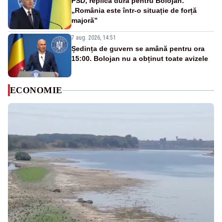
PSD, replică dură pentru Bolojan:
„România este într-o situație de forță
majoră”
7 aug. 2026, 14:51
Ședința de guvern se amână pentru ora
15:00. Bolojan nu a obținut toate avizele
ECONOMIE