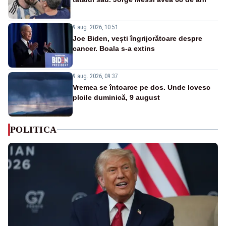
9 aug. 2026, 10:51
Joe Biden, vești îngrijorătoare despre
cancer. Boala s-a extins
9 aug. 2026, 09:37
Vremea se întoarce pe dos. Unde lovesc
ploile duminică, 9 august
POLITICA