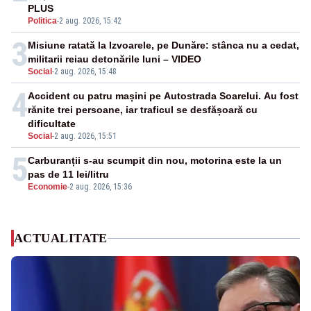
PLUS
Politica
-
2 aug. 2026, 15:42
3
Misiune ratată la Izvoarele, pe Dunăre: stânca nu a cedat,
militarii reiau detonările luni – VIDEO
Social
-
2 aug. 2026, 15:48
4
Accident cu patru mașini pe Autostrada Soarelui. Au fost
rănite trei persoane, iar traficul se desfășoară cu
dificultate
Social
-
2 aug. 2026, 15:51
5
Carburanții s-au scumpit din nou, motorina este la un
pas de 11 lei/litru
Economie
-
2 aug. 2026, 15:36
ACTUALITATE