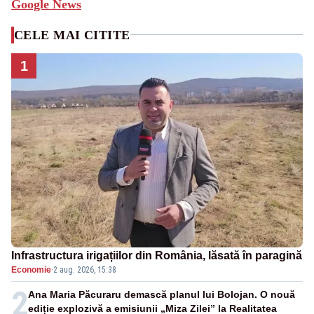
Google News
CELE MAI CITITE
1
Infrastructura irigațiilor din România, lăsată în paragină
Economie
·
2 aug. 2026, 15:38
2
Ana Maria Păcuraru demască planul lui Bolojan. O nouă
ediție explozivă a emisiunii „Miza Zilei” la Realitatea