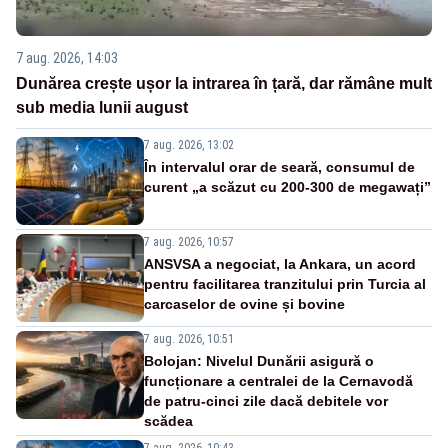
7 aug. 2026, 14:03
Dunărea crește ușor la intrarea în țară, dar rămâne mult
sub media lunii august
7 aug. 2026, 13:02
În intervalul orar de seară, consumul de
curent „a scăzut cu 200-300 de megawați”
7 aug. 2026, 10:57
ANSVSA a negociat, la Ankara, un acord
pentru facilitarea tranzitului prin Turcia al
carcaselor de ovine și bovine
7 aug. 2026, 10:51
Bolojan: Nivelul Dunării asigură o
funcționare a centralei de la Cernavodă
de patru-cinci zile dacă debitele vor
scădea
7 aug. 2026, 10:43