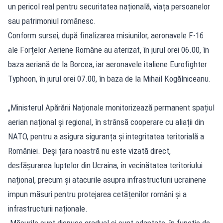
un pericol real pentru securitatea națională, viața persoanelor
sau patrimoniul românesc.
Conform sursei, după finalizarea misiunilor, aeronavele F-16
ale Forțelor Aeriene Române au aterizat, în jurul orei 06.00, în
baza aeriană de la Borcea, iar aeronavele italiene Eurofighter
Typhoon, în jurul orei 07.00, în baza de la Mihail Kogălniceanu.
„Ministerul Apărării Naționale monitorizează permanent spațiul
aerian național și regional, în strânsă cooperare cu aliații din
NATO, pentru a asigura siguranța și integritatea teritorială a
României. Deși țara noastră nu este vizată direct,
desfășurarea luptelor din Ucraina, în vecinătatea teritoriului
național, precum și atacurile asupra infrastructurii ucrainene
impun măsuri pentru protejarea cetățenilor români și a
infrastructurii naționale.
Măsurile sunt dispuse gradual și sunt adaptate, în funcție de