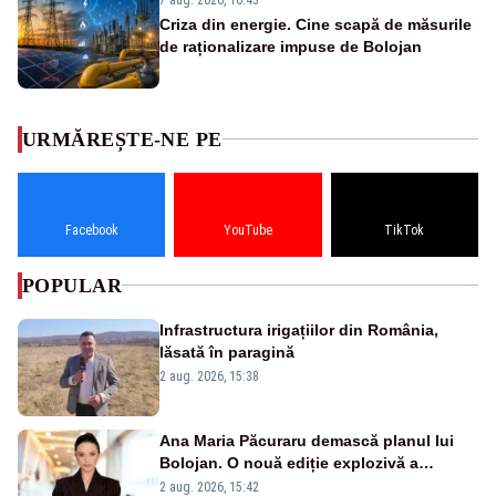
Criza din energie. Cine scapă de măsurile
de raționalizare impuse de Bolojan
URMĂREȘTE-NE PE
Facebook
YouTube
TikTok
POPULAR
Infrastructura irigațiilor din România,
lăsată în paragină
2 aug. 2026, 15:38
Ana Maria Păcuraru demască planul lui
Bolojan. O nouă ediție explozivă a
emisiunii „Miza Zilei” la Realitatea PLUS
2 aug. 2026, 15:42