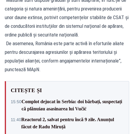
categoria și natura amenințării, pentru prevenirea producerii
unor daune extinse, potrivit competențelor stabilite de CSAT și
de conducătorii instituţiilor din sistemul naţional de apărare,
ordine publică şi securitate naţională.
De asemenea, România este parte activă în eforturile aliate
pentru descurajarea agresiunilor și apărarea teritoriului și
populației alianței, conform angajamentelor internaționale”,
punctează MApN.
CITEȘTE ȘI
Complot dejucat în Serbia: doi bărbați, suspectați
15:50
că plănuiau asasinarea lui Vučić
Reactorul 2, salvat pentru încă 9 zile. Anunțul
11:40
făcut de Radu Miruță