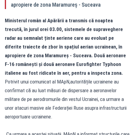
apropiere de zona Maramureș - Suceava
Ministerul român al Apărării a transmis că noaptea
trecută, în jurul orei 03.00, sistemele de supraveghere
radar au semnalat ținte aeriene care au evoluat pe
diferite traiecte de zbor în spațiul aerian ucrainean, în
apropiere de zona Maramureș - Suceava. Două aeronave
F-16 românești și două aeronave Eurofighter Typhoon
italiene au fost ridicate în aer, pentru a inspecta zona.
Potrivit unui comunicat al MApN,autoritățile ucrainene au
confirmat că au luat măsuri de dispersare a aeronavelor
militare de pe aerodromurile din vestul Ucrainei, ca urmare a
unor atacuri masive ale Federației Ruse asupra infrastructurii
aeroportuare ucrainene.
„Ca urmare a acestei situații, MApN a informat structurile care