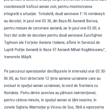
coordonează traficul aerian civil, pentru monitorizarea
integrată a situației. Totodată, două aeronave F-16 românești
au decolat, în jurul orei 03.30, din Baza 86 Aeriană Borcea,
pentru misiuni de cercetare aeriană, iar în jurul orei 05.00, a
fost dat ordin de decolare pentru două aeronave Eurofighter
Typhoon ale Forțelor Aeriene Italiene, aflate în Serviciul de
Luptă Poliție Aeriană în Baza 57 Aeriană Mihail Kogălniceanu”,
transmite MApN.
Pe parcursul operațiunilor desfășurate în intervalul orar 03.30-
06.00, au fost detectate 12 ținte aeriene ucrainene care au
evoluat în spațiul aerian ucrainean, la nord de frontiera cu
România. Patru dintre acestea au pătruns neintenționat,
pentru câteva minute, în spațiul aerian al țării noastre, în
zonele Sighetu Marmației și Vicovu de Sus, fără a reprezenta