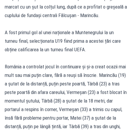
marcat cu un șut la colțul lung, după ce a profitat o greșeală a
cuplului de fundași centrali Fălcușan - Marincău.
A fost primul gol al unei naționale a Muntenegrului la un
turneu final, selecționata U19 fiind prima a acestei țări care
obține calificarea la un turneu final UEFA.
România a controlat jocul în continuare și și-a creat ocazii mai
mult sau mai puțin clare, fără a reuși să înscrie. Marincău (19)
a șutat de la distanță, puțin peste poartă, Târbă (23) a tras
peste poartă din afara careului, Vermeșan (23) a fost blocat în
momentul șutului, Târbă (28) a șutat de la 18 metri, dar
portarul a respins în corner, Vermeșan (33) a trimis cu capul,
însă fără probleme pentru portar, Matei (37) a șutat de la
distanță, puțin pe lângă țintă, iar Târbă (39) a tras din unghi,