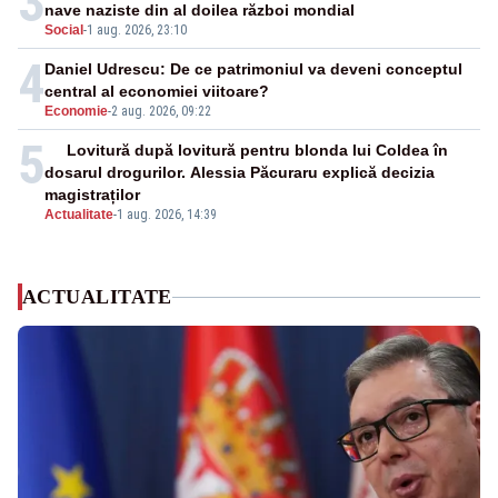
3
nave naziste din al doilea război mondial
Social
-
1 aug. 2026, 23:10
4
Daniel Udrescu: De ce patrimoniul va deveni conceptul
central al economiei viitoare?
Economie
-
2 aug. 2026, 09:22
5
Lovitură după lovitură pentru blonda lui Coldea în
dosarul drogurilor. Alessia Păcuraru explică decizia
magistraților
Actualitate
-
1 aug. 2026, 14:39
ACTUALITATE