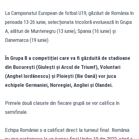
La Campionatul European de fotbal U19, găzduit de România în
perioada 13-26 iunie, selecționata tricoloră evoluează în Grupa
A, alături de Muntenegru (13 iunie), Spania (16 iunie) și
Danemarca (19 iunie).
În Grupa B a competiției care va fi găzduită de stadioane
din București (Giulești și Arcul de Triumf), Voluntari
(Anghel Iordănescu) și Ploiești (Ilie Oană) vor juca
echipele Germaniei, Norvegiei, Angliei și Olandei.
Primele două clasate din fiecare grupă se vor califica în
semifinale.
Echipa României s-a calificat direct la turneul final. România
nu mai participase la un turneu final Under-19 din 2022, când a