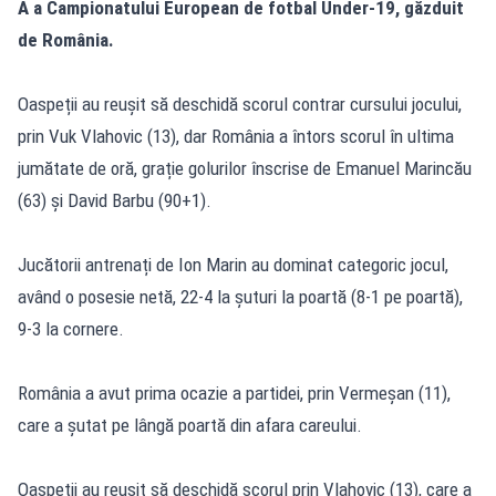
A a Campionatului European de fotbal Under-19, găzduit
de România.
Oaspeții au reușit să deschidă scorul contrar cursului jocului,
prin Vuk Vlahovic (13), dar România a întors scorul în ultima
jumătate de oră, grație golurilor înscrise de Emanuel Marincău
(63) și David Barbu (90+1).
Jucătorii antrenați de Ion Marin au dominat categoric jocul,
având o posesie netă, 22-4 la șuturi la poartă (8-1 pe poartă),
9-3 la cornere.
România a avut prima ocazie a partidei, prin Vermeșan (11),
care a șutat pe lângă poartă din afara careului.
Oaspeții au reușit să deschidă scorul prin Vlahovic (13), care a