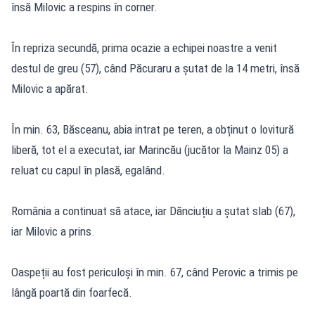
însă Milovic a respins în corner.
În repriza secundă, prima ocazie a echipei noastre a venit
destul de greu (57), când Păcuraru a șutat de la 14 metri, însă
Milovic a apărat.
În min. 63, Băsceanu, abia intrat pe teren, a obținut o lovitură
liberă, tot el a executat, iar Marincău (jucător la Mainz 05) a
reluat cu capul în plasă, egalând.
România a continuat să atace, iar Dănciuțiu a șutat slab (67),
iar Milovic a prins.
Oaspeții au fost periculoși în min. 67, când Perovic a trimis pe
lângă poartă din foarfecă.