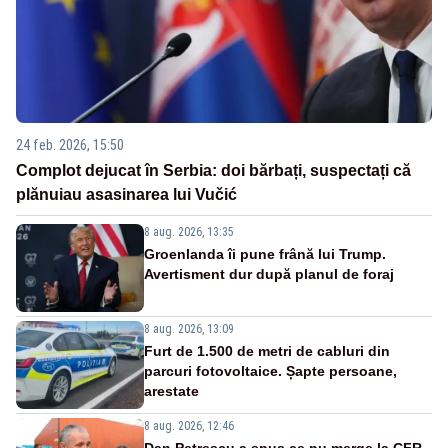
24 feb. 2026, 15:50
Complot dejucat în Serbia: doi bărbați, suspectați că
plănuiau asasinarea lui Vučić
8 aug. 2026, 13:35
Groenlanda îi pune frână lui Trump.
Avertisment dur după planul de foraj
8 aug. 2026, 13:09
Furt de 1.500 de metri de cabluri din
parcuri fotovoltaice. Șapte persoane,
arestate
8 aug. 2026, 12:46
Dan Petrescu a spus ce nu merge la CFR