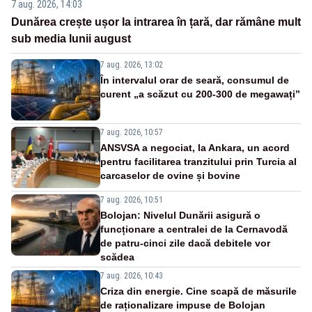
7 aug. 2026, 14:03
Dunărea crește ușor la intrarea în țară, dar rămâne mult
sub media lunii august
7 aug. 2026, 13:02
În intervalul orar de seară, consumul de
curent „a scăzut cu 200-300 de megawați”
7 aug. 2026, 10:57
ANSVSA a negociat, la Ankara, un acord
pentru facilitarea tranzitului prin Turcia al
carcaselor de ovine și bovine
7 aug. 2026, 10:51
Bolojan: Nivelul Dunării asigură o
funcționare a centralei de la Cernavodă
de patru-cinci zile dacă debitele vor
scădea
7 aug. 2026, 10:43
Criza din energie. Cine scapă de măsurile
de raționalizare impuse de Bolojan