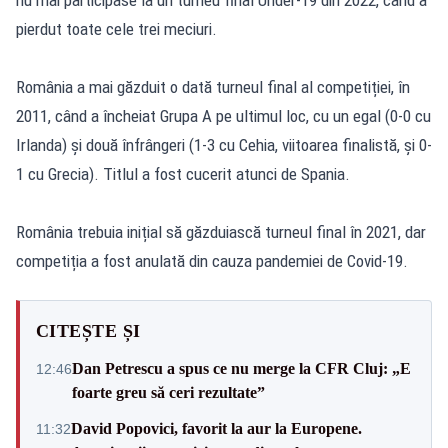
pierdut toate cele trei meciuri.
România a mai găzduit o dată turneul final al competiției, în
2011, când a încheiat Grupa A pe ultimul loc, cu un egal (0-0 cu
Irlanda) și două înfrângeri (1-3 cu Cehia, viitoarea finalistă, și 0-
1 cu Grecia). Titlul a fost cucerit atunci de Spania.
România trebuia inițial să găzduiască turneul final în 2021, dar
competiția a fost anulată din cauza pandemiei de Covid-19.
CITEȘTE ȘI
Dan Petrescu a spus ce nu merge la CFR Cluj: „E
12:46
foarte greu să ceri rezultate”
David Popovici, favorit la aur la Europene.
11:32