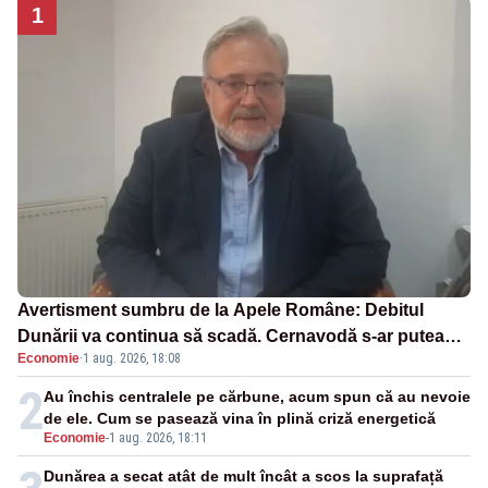
1
Avertisment sumbru de la Apele Române: Debitul
Dunării va continua să scadă. Cernavodă s-ar putea
Economie
·
1 aug. 2026, 18:08
închide în 4 zile
2
Au închis centralele pe cărbune, acum spun că au nevoie
de ele. Cum se pasează vina în plină criză energetică
Economie
-
1 aug. 2026, 18:11
Dunărea a secat atât de mult încât a scos la suprafață