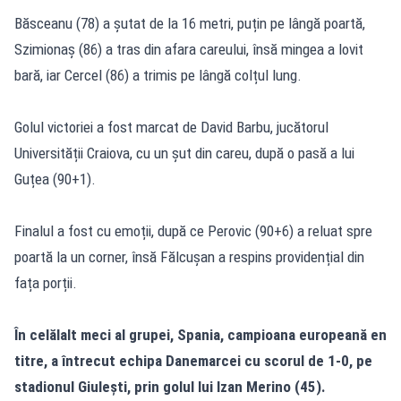
Băsceanu (78) a șutat de la 16 metri, puțin pe lângă poartă,
Szimionaș (86) a tras din afara careului, însă mingea a lovit
bară, iar Cercel (86) a trimis pe lângă colțul lung.
Golul victoriei a fost marcat de David Barbu, jucătorul
Universității Craiova, cu un șut din careu, după o pasă a lui
Guțea (90+1).
Finalul a fost cu emoții, după ce Perovic (90+6) a reluat spre
poartă la un corner, însă Fălcușan a respins providențial din
fața porții.
În celălalt meci al grupei, Spania, campioana europeană en
titre, a întrecut echipa Danemarcei cu scorul de 1-0, pe
stadionul Giulești, prin golul lui Izan Merino (45).