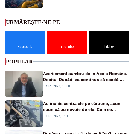
URMĂREȘTE-NE PE
Facebook
YouTube
TikTok
POPULAR
Avertisment sumbru de la Apele Române:
Debitul Dunării va continua să scadă.
Cernavodă s-ar putea închide în 4 zile
1 aug. 2026, 18:08
Au închis centralele pe cărbune, acum
spun că au nevoie de ele. Cum se
pasează vina în plină criză energetică
1 aug. 2026, 18:11
Dunărea a secat atât de mult încât a scos