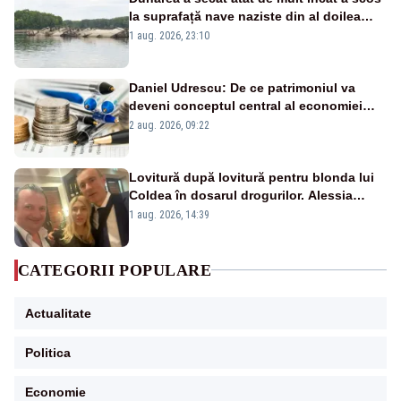
la suprafață nave naziste din al doilea
război mondial
1 aug. 2026, 23:10
Daniel Udrescu: De ce patrimoniul va
deveni conceptul central al economiei
viitoare?
2 aug. 2026, 09:22
Lovitură după lovitură pentru blonda lui
Coldea în dosarul drogurilor. Alessia
Păcuraru explică decizia magistraților
1 aug. 2026, 14:39
CATEGORII POPULARE
Actualitate
Politica
Economie