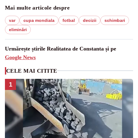
Mai multe articole despre
var
cupa mondiala
fotbal
decizii
schimbari
eliminări
Urmărește știrile Realitatea de Constanta și pe
Google News
CELE MAI CITITE
1