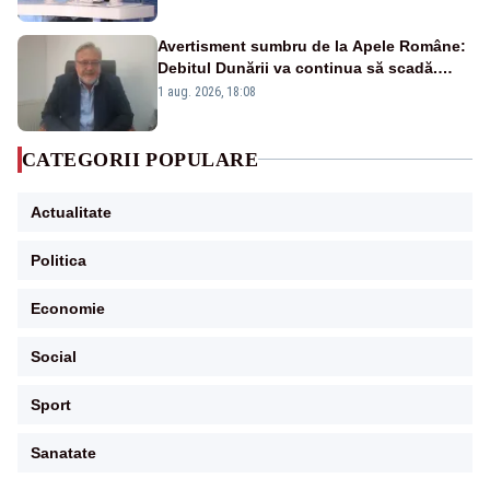
pensii
Avertisment sumbru de la Apele Române:
Debitul Dunării va continua să scadă.
Cernavodă s-ar putea închide în 4 zile
1 aug. 2026, 18:08
CATEGORII POPULARE
Actualitate
Politica
Economie
Social
Sport
Sanatate