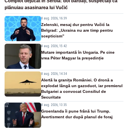
Complot dejucat în Serbia: doi bărbați, suspectați că
plănuiau asasinarea lui Vučić
8 aug. 2026, 16:39
Zelenski, mesaj dur pentru Vučić la
Belgrad: „Ucraina nu are timp pentru
scepticism”
8 aug. 2026, 15:42
Mutare importantă în Ungaria. Pe cine
vrea Péter Magyar la președinție
8 aug. 2026, 14:34
Alertă la granița României. O dronă a
explodat lângă un gazoduct, iar premierul
Bulgariei a convocat Consiliul de
Securitate
8 aug. 2026, 13:35
Groenlanda îi pune frână lui Trump.
Avertisment dur după planul de foraj