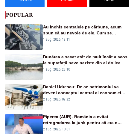
POPULAR
Au închis centralele pe cărbune, acum
spun că au nevoie de ele. Cum se
pasează vina în plină criză energetică
1 aug. 2026, 18:11
Dunărea a secat atât de mult încât a scos
la suprafață nave naziste din al doilea
război mondial
1 aug. 2026, 23:10
Daniel Udrescu: De ce patrimoniul va
deveni conceptul central al economiei
viitoare?
2 aug. 2026, 09:22
Piperea (AUR): România a evitat
retrogradarea la junk pentru că era o
catastrofă pentru bănci și fondurile de
2 aug. 2026, 10:01