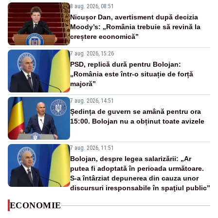
8 aug. 2026, 08:51
Nicușor Dan, avertisment după decizia
Moody’s: „România trebuie să revină la
creștere economică”
7 aug. 2026, 15:26
PSD, replică dură pentru Bolojan:
„România este într-o situație de forță
majoră”
7 aug. 2026, 14:51
Ședința de guvern se amână pentru ora
15:00. Bolojan nu a obținut toate avizele
7 aug. 2026, 11:51
Bolojan, despre legea salarizării: „Ar
putea fi adoptată în perioada următoare.
S-a întârziat depunerea din cauza unor
discursuri iresponsabile în spaţiul public”
ECONOMIE