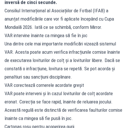
inversă de cinci secunde.
Consiliul Internațional al Asociațiilor de Fotbal (IFAB) a
anunțat modificările care vor fi aplicate începând cu Cupa
Mondială 2026. Iată ce se schimbă, conform Mirror.
VAR intervine înainte ca mingea să fie în joc
Una dintre cele mai importante modificări vizează sistemul
VAR. Acesta poate acum verifica infracțiunile comise înainte
de executarea loviturilor de colț și a loviturilor libere. Dacă se
constată o infracțiune, lovitura se repetă. Se pot acorda și
penaltiuri sau sancțiuni disciplinare.
VAR corectează cornerele acordate greșit
VAR poate interveni și în cazul loviturilor de colț acordate
eronat. Corecția se face rapid, înainte de reluarea jocului.
Această regulă este distinctă de verificarea faulturilor comise
înainte ca mingea să fie pusă în joc.
Cartonaș roșu pentru acoperirea gurii