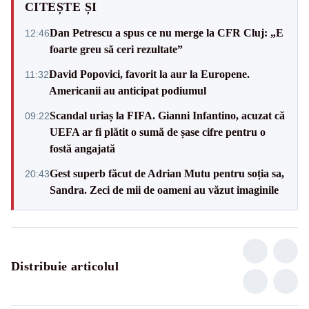
CITEȘTE ȘI
Dan Petrescu a spus ce nu merge la CFR Cluj: „E
12:46
foarte greu să ceri rezultate”
David Popovici, favorit la aur la Europene.
11:32
Americanii au anticipat podiumul
Scandal uriaș la FIFA. Gianni Infantino, acuzat că
09:22
UEFA ar fi plătit o sumă de șase cifre pentru o
fostă angajată
Gest superb făcut de Adrian Mutu pentru soția sa,
20:43
Sandra. Zeci de mii de oameni au văzut imaginile
Distribuie articolul