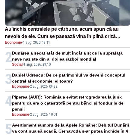
Au închis centralele pe cărbune, acum spun că au
nevoie de ele. Cum se pasează vina în plină criză
Economie
·
1 aug. 2026, 18:11
energetică
2
Dunărea a secat atât de mult încât a scos la suprafață
nave naziste din al doilea război mondial
Social
-
1 aug. 2026, 23:10
3
Daniel Udrescu: De ce patrimoniul va deveni conceptul
central al economiei viitoare?
Economie
-
2 aug. 2026, 09:22
4
Piperea (AUR): România a evitat retrogradarea la junk
pentru că era o catastrofă pentru bănci și fondurile de
pensii
Economie
-
2 aug. 2026, 10:01
5
Avertisment sumbru de la Apele Române: Debitul Dunării
va continua să scadă. Cernavodă s-ar putea închide în 4