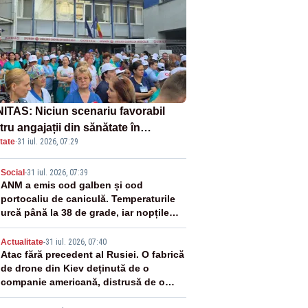
ITAS: Niciun scenariu favorabil
ru angajații din sănătate în
tate
·
31 iul. 2026, 07:29
ectul Legii salarizării
2
Social
-
31 iul. 2026, 07:39
ANM a emis cod galben și cod
portocaliu de caniculă. Temperaturile
urcă până la 38 de grade, iar nopțile
devin tropicale
3
Actualitate
-
31 iul. 2026, 07:40
Atac fără precedent al Rusiei. O fabrică
de drone din Kiev deținută de o
companie americană, distrusă de o
rachetă rusească