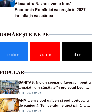
Alexandru Nazare, veste bună:
Economia României va crește în 2027,
iar inflația va scădea
URMĂREȘTE-NE PE
Facebook
YouTube
TikTok
POPULAR
SANITAS: Niciun scenariu favorabil pentru
angajații din sănătate în proiectul Legii
salarizării
31 iul. 2026, 07:29
ANM a emis cod galben și cod portocaliu
de caniculă. Temperaturile urcă până la 38
de grade, iar nopțile devin tropicale
31 iul. 2026, 07:39