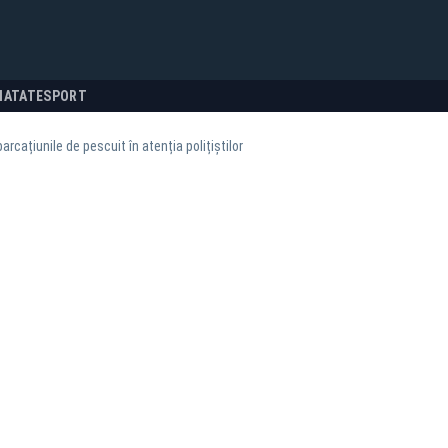
NATATE
SPORT
rcațiunile de pescuit în atenția polițiștilor