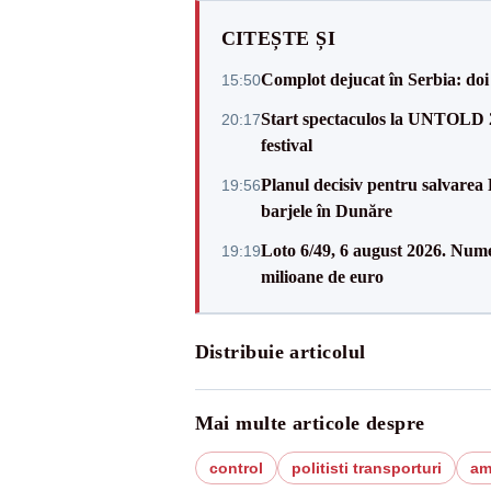
CITEȘTE ȘI
Complot dejucat în Serbia: doi 
15:50
Start spectaculos la UNTOLD 20
20:17
festival
Planul decisiv pentru salvarea
19:56
barjele în Dunăre
Loto 6/49, 6 august 2026. Nume
19:19
milioane de euro
Distribuie articolul
Mai multe articole despre
control
politisti transporturi
am