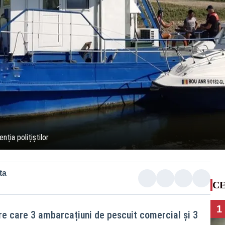
nția polițiștilor
ta
CE
1
tre care 3 ambarcațiuni de pescuit comercial și 3