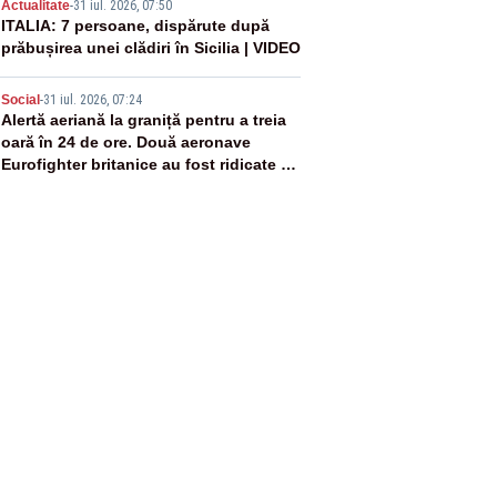
4
Actualitate
-
31 iul. 2026, 07:50
ITALIA: 7 persoane, dispărute după
prăbușirea unei clădiri în Sicilia | VIDEO
5
Social
-
31 iul. 2026, 07:24
Alertă aeriană la graniță pentru a treia
oară în 24 de ore. Două aeronave
Eurofighter britanice au fost ridicate de
la sol