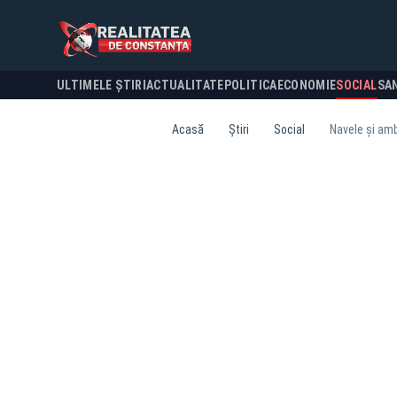
ULTIMELE ȘTIRI
ACTUALITATE
POLITICA
ECONOMIE
SOCIAL
SA
Acasă
Știri
Social
Navele și amba