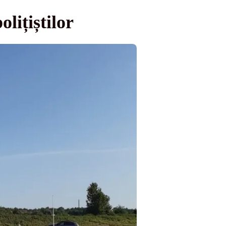
lițiștilor