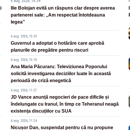
6 aug. 2026, 16:34
i
Ilie Bolojan evită un răspuns clar despre averea
partenerei sale: „Am respectat întotdeauna
legea”
6 aug. 2026, 15:39
Guvernul a adoptat o hotărâre care aprobă
planurile de pregătire pentru riscuri
6 aug. 2026, 15:18
Ana Maria Păcuraru: Televiziunea Poporului
solicită investigarea deciziilor luate în această
perioadă de criză enegetică
6 aug. 2026, 11:27
JD Vance anunță negocieri de pace dificile și
îndelungate cu Iranul, în timp ce Teheranul neagă
existența discuțiilor cu SUA
6 aug. 2026, 11:24
Nicușor Dan, suspendat pentru că nu propune