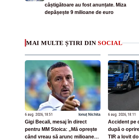
câștigătoare au fost anunțate. Miza
depășește 9 milioane de euro
MAI MULTE ȘTIRI DIN
SOCIAL
6 aug. 2026, 18:51
Ionuț Nichita
6 aug. 2026, 18:11
Gigi Becali, mesaj în direct
Accident pe 
pentru MM Stoica: „Mă oprește
după o oprir
când vreau să arunc milioane
TIR a lovit do