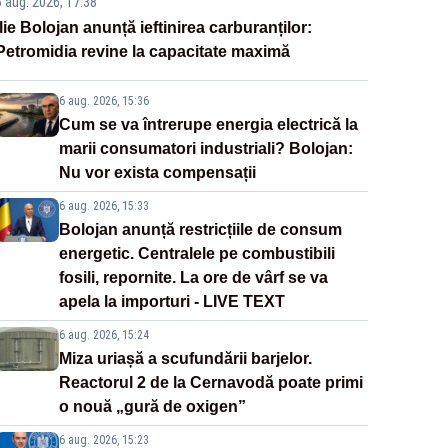
6 aug. 2026, 17:38
Ilie Bolojan anunță ieftinirea carburanților:
Petromidia revine la capacitate maximă
6 aug. 2026, 15:36
Cum se va întrerupe energia electrică la
marii consumatori industriali? Bolojan:
Nu vor exista compensații
6 aug. 2026, 15:33
Bolojan anunță restricțiile de consum
energetic. Centralele pe combustibili
fosili, repornite. La ore de vârf se va
apela la importuri - LIVE TEXT
6 aug. 2026, 15:24
Miza uriașă a scufundării barjelor.
Reactorul 2 de la Cernavodă poate primi
o nouă „gură de oxigen”
6 aug. 2026, 15:23