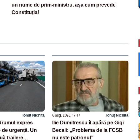
un nume de prim-ministru, așa cum prevede
Constituția!
Ionuț Nichita
6 aug. 2026, 17:17
Ionuț Nichita
drumul expres
Ilie Dumitrescu îl apără pe Gigi
e de urgență. Un
Becali: „Problema de la FCSB
uă trailere
nu este patronul”