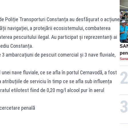
e de Poliție Transporturi Constanța au desfășurat o acțiune
tății navigației, a protejării ecosistemului, combaterea
terea pescuitului ilegal. Au participat și reprezentanți ai
Mediu Constanța.
SAN
pent
e 3 ambarcațiuni de pescuit comercial și 3 nave fluviale,
Sana
proi
 unei nave fluviale, ce se afla în portul Cernavodă, a fost
a atribuțiile de serviciu în timp ce se afla sub influența
ratul etilotest fiind de 0,20 mg/l alcool pur în aerul
 cercetare penală