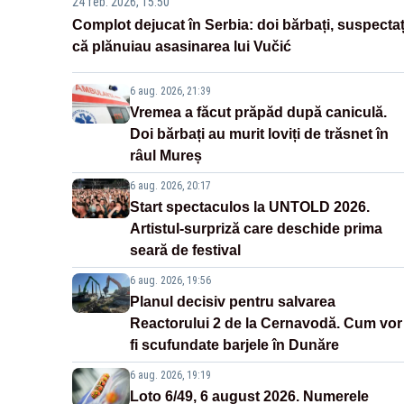
24 feb. 2026, 15:50
Complot dejucat în Serbia: doi bărbați, suspectaț
că plănuiau asasinarea lui Vučić
6 aug. 2026, 21:39
Vremea a făcut prăpăd după caniculă.
Doi bărbați au murit loviți de trăsnet în
râul Mureș
6 aug. 2026, 20:17
Start spectaculos la UNTOLD 2026.
Artistul-surpriză care deschide prima
seară de festival
6 aug. 2026, 19:56
Planul decisiv pentru salvarea
Reactorului 2 de la Cernavodă. Cum vor
fi scufundate barjele în Dunăre
6 aug. 2026, 19:19
Loto 6/49, 6 august 2026. Numerele