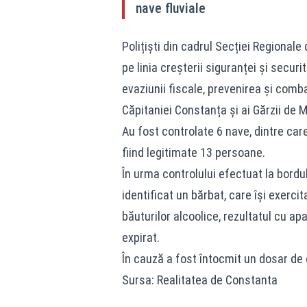
nave fluviale
Polițiști din cadrul Secției Regional
pe linia creșterii siguranței și securi
evaziunii fiscale, prevenirea și comba
Căpitaniei Constanța și ai Gărzii de 
Au fost controlate 6 nave, dintre car
fiind legitimate 13 persoane.
În urma controlului efectuat la bordul
identificat un bărbat, care își exercit
băuturilor alcoolice, rezultatul cu apa
expirat.
În cauză a fost întocmit un dosar de
Sursa: Realitatea de Constanta