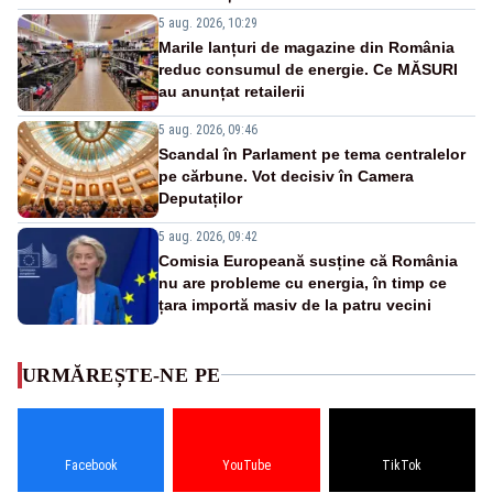
5 aug. 2026, 10:29
Marile lanțuri de magazine din România
reduc consumul de energie. Ce MĂSURI
au anunțat retailerii
5 aug. 2026, 09:46
Scandal în Parlament pe tema centralelor
pe cărbune. Vot decisiv în Camera
Deputaților
5 aug. 2026, 09:42
Comisia Europeană susține că România
nu are probleme cu energia, în timp ce
țara importă masiv de la patru vecini
URMĂREȘTE-NE PE
Facebook
YouTube
TikTok