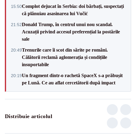
Complot dejucat în Serbia: doi bărbați, suspectați
15:50
că plănuiau asasinarea lui Vučić
Donald Trump, în centrul unui nou scandal.
21:52
Acuzații privind accesul preferențial la postările
sale
Trenurile care îi scot din sărite pe români.
20:49
Călătorii reclamă aglomerația și condițiile
insuportabile
Un fragment dintr-o rachetă SpaceX s-a prăbușit
20:19
pe Lună. Ce au aflat cercetătorii după impact
Distribuie articolul