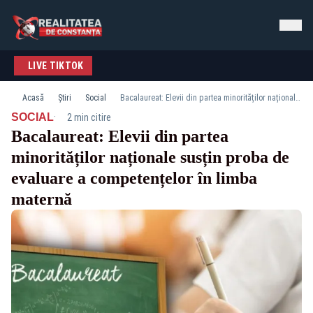
LIVE TIKTOK
Acasă
Știri
Social
Bacalaureat: Elevii din partea minorităților naționale susțin proba de evaluare a competențelor în limba maternă
·
SOCIAL
2 min citire
Bacalaureat: Elevii din partea
minorităților naționale susțin proba de
evaluare a competențelor în limba
maternă