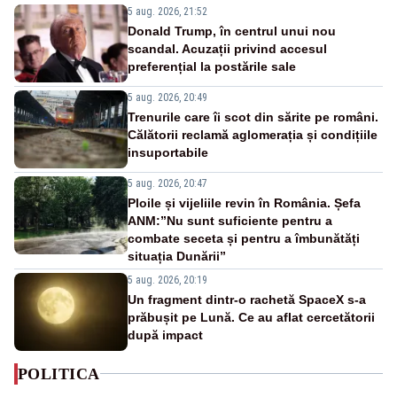
5 aug. 2026, 21:52
Donald Trump, în centrul unui nou
scandal. Acuzații privind accesul
preferențial la postările sale
5 aug. 2026, 20:49
Trenurile care îi scot din sărite pe români.
Călătorii reclamă aglomerația și condițiile
insuportabile
5 aug. 2026, 20:47
Ploile și vijeliile revin în România. Șefa
ANM:”Nu sunt suficiente pentru a
combate seceta și pentru a îmbunătăți
situația Dunării”
5 aug. 2026, 20:19
Un fragment dintr-o rachetă SpaceX s-a
prăbușit pe Lună. Ce au aflat cercetătorii
după impact
POLITICA