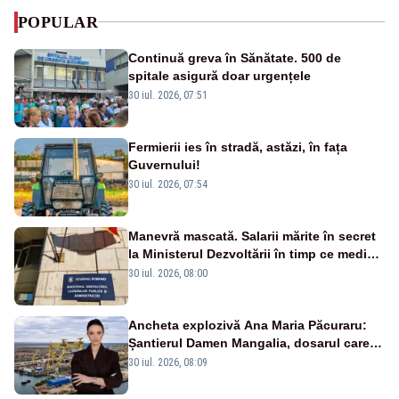
POPULAR
Continuă greva în Sănătate. 500 de
spitale asigură doar urgențele
30 iul. 2026, 07:51
Fermierii ies în stradă, astăzi, în fața
Guvernului!
30 iul. 2026, 07:54
Manevră mascată. Salarii mărite în secret
la Ministerul Dezvoltării în timp ce medicii
ies în stradă
30 iul. 2026, 08:00
Ancheta explozivă Ana Maria Păcuraru:
Șantierul Damen Mangalia, dosarul care
scufundă apărarea României
30 iul. 2026, 08:09