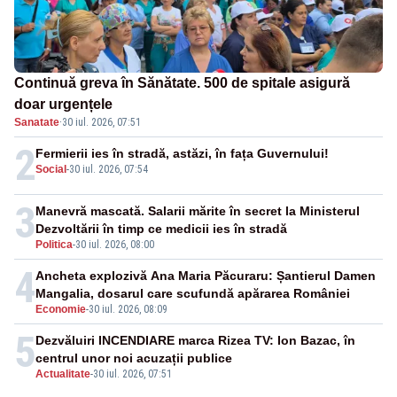
Continuă greva în Sănătate. 500 de spitale asigură
doar urgențele
Sanatate
·
30 iul. 2026, 07:51
2
Fermierii ies în stradă, astăzi, în fața Guvernului!
Social
-
30 iul. 2026, 07:54
3
Manevră mascată. Salarii mărite în secret la Ministerul
Dezvoltării în timp ce medicii ies în stradă
Politica
-
30 iul. 2026, 08:00
4
Ancheta explozivă Ana Maria Păcuraru: Șantierul Damen
Mangalia, dosarul care scufundă apărarea României
Economie
-
30 iul. 2026, 08:09
5
Dezvăluiri INCENDIARE marca Rizea TV: Ion Bazac, în
centrul unor noi acuzații publice
Actualitate
-
30 iul. 2026, 07:51