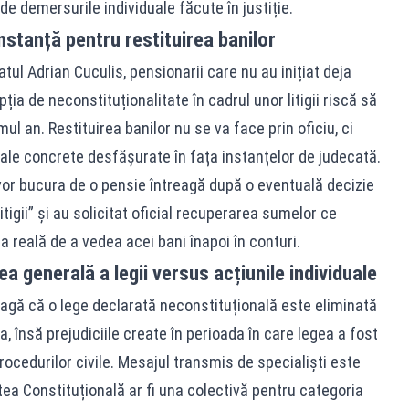
de demersurile individuale făcute în justiție.
nstanță pentru restituirea banilor
tul Adrian Cuculis, pensionarii care nu au inițiat deja
a de neconstituționalitate în cadrul unor litigii riscă să
ul an. Restituirea banilor nu se va face prin oficiu, ci
ale concrete desfășurate în fața instanțelor de judecată.
e vor bucura de o pensie întreagă după o eventuală decizie
itigii” și au solicitat oficial recuperarea sumelor ce
 reală de a vedea acei bani înapoi în conturi.
tea generală a legii versus acțiunile individuale
eagă că o lege declarată neconstituțională este eliminată
a, însă prejudiciile create în perioada în care legea a fost
cedurilor civile. Mesajul transmis de specialiști este
tea Constituțională ar fi una colectivă pentru categoria