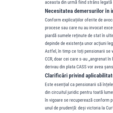
aceasta din urmă fiind strâns legată 
Necesitatea demersurilor în i
Conform explicațiilor oferite de avoca
procese sau care nu au invocat excepți
piardă sumele reținute de stat în ultim
depinde de existența unor acțiuni leg
Astfel, în timp ce toți pensionarii s
CCR, doar cei care s-au „angrenat în l
derivau din plata CASS vor avea șansa
Clarificări privind aplicabilita
Este esențial ca pensionarii să înțel
din circuitul juridic pentru toată lume
în vigoare se recuperează conform pro
unul de prudență: deși victoria la Cur