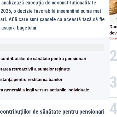
 analizează excepția de neconstituționalitate
in 2025, o decizie favorabilă însemnând sume mai
ari. Află care sunt șansele ca această taxă să fie
 asupra bugetului.
Dan
dev
Econ
viit
contribuțiilor de sănătate pentru pensionari
rarea retroactivă a sumelor reținute
stanță pentru restituirea banilor
tea generală a legii versus acțiunile individuale
contribuțiilor de sănătate pentru pensionari