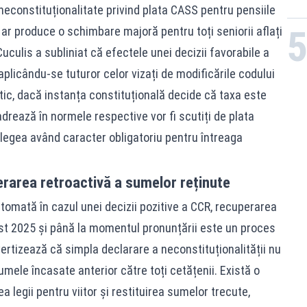
econstituționalitate privind plata CASS pentru pensiile
ar produce o schimbare majoră pentru toți seniorii aflați
uculis a subliniat că efectele unei decizii favorabile a
aplicându-se tuturor celor vizați de modificările codului
tic, dacă instanța constituțională decide că taxa este
adrează în normele respective vor fi scutiți de plata
, legea având caracter obligatoriu pentru întreaga
rarea retroactivă a sumelor reținute
 automată în cazul unei decizii pozitive a CCR, recuperarea
gust 2025 și până la momentul pronunțării este un proces
vertizează că simpla declarare a neconstituționalității nu
mele încasate anterior către toți cetățenii. Există o
 legii pentru viitor și restituirea sumelor trecute,