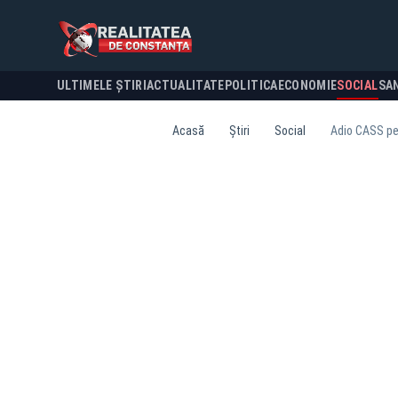
ULTIMELE ȘTIRI
ACTUALITATE
POLITICA
ECONOMIE
SOCIAL
SA
Acasă
Știri
Social
Adio CASS pe 