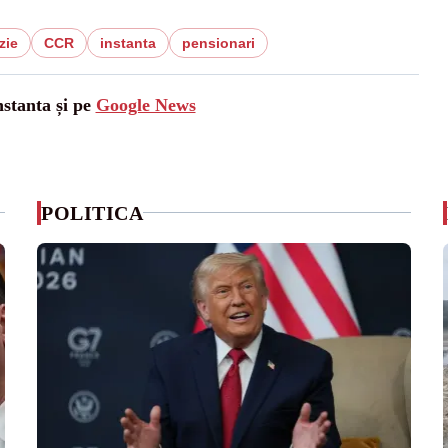
zie
CCR
instanta
pensionari
nstanta și pe
Google News
POLITICA