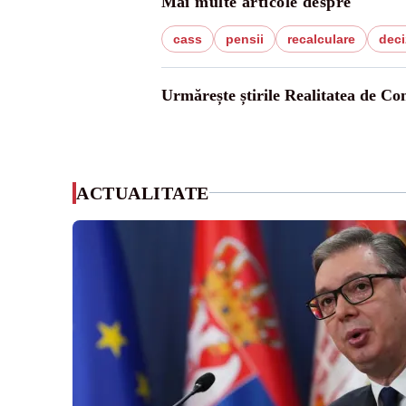
Mai multe articole despre
cass
pensii
recalculare
deci
Urmărește știrile Realitatea de Co
ACTUALITATE