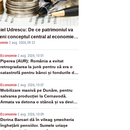
iel Udrescu: De ce patrimoniul va
eni conceptul central al economiei
omie
·
2 aug. 2026, 09:22
oare?
2
Economie
-
2 aug. 2026, 10:01
Piperea (AUR): România a evitat
retrogradarea la junk pentru că era o
catastrofă pentru bănci și fondurile de
pensii
3
Economie
-
2 aug. 2026, 10:07
Mobilizare masivă pe Dunăre, pentru
salvarea producției la Cernavodă.
Armata va detona o stâncă și va devia
apa fluviului - IMAGINI AERIENE
4
Economie
-
2 aug. 2026, 10:09
Dorina Barcari dă în vileag șmecheria
înghețării pensiilor. Sumele uriașe