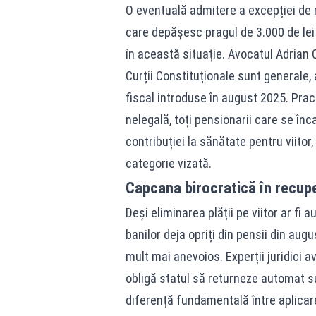
O eventuală admitere a excepției de n
care depășesc pragul de 3.000 de lei 
în această situație. Avocatul Adrian C
Curții Constituționale sunt generale, 
fiscal introduse în august 2025. Prac
nelegală, toți pensionarii care se înc
contribuției la sănătate pentru viitor
categorie vizată.
Capcana birocratică în recupe
Deși eliminarea plății pe viitor ar fi
banilor deja opriți din pensii din au
mult mai anevoios. Experții juridici a
obligă statul să returneze automat su
diferență fundamentală între aplicarea