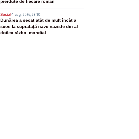
pierdute de fiecare român
5
Social
-
1 aug. 2026, 23:10
Dunărea a secat atât de mult încât a
scos la suprafață nave naziste din al
doilea război mondial