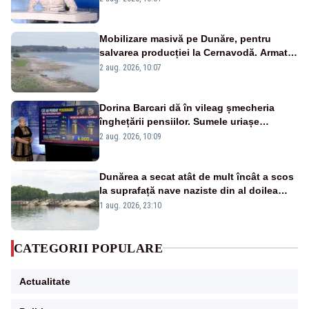
pensii
Mobilizare masivă pe Dunăre, pentru
salvarea producției la Cernavodă. Armata
va detona o stâncă și va devia apa
2 aug. 2026, 10:07
fluviului - IMAGINI AERIENE
Dorina Barcari dă în vileag șmecheria
înghețării pensiilor. Sumele uriașe
pierdute de fiecare român
2 aug. 2026, 10:09
Dunărea a secat atât de mult încât a scos
la suprafață nave naziste din al doilea
război mondial
1 aug. 2026, 23:10
CATEGORII POPULARE
Actualitate