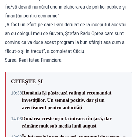
fie/să devină numărul unu în elaborarea de politici publice şi
finanţări pentru economie”.
„A fost un efort pe care l-am derulat de la începutul acestui
an cu colegul meu de Guvern, Ştefan Radu Oprea care sunt
convins ca va duce acest program la bun sfârşit asa cum a
făcut-o şi în trecut”, a completat Câciu.
Sursa: Realitatea Financiara
CITEȘTE ȘI
România își păstrează ratingul recomandat
10:38
investițiilor. Un semnal pozitiv, dar și un
avertisment pentru autorități
Dunărea crește ușor la intrarea în țară, dar
14:03
rămâne mult sub media lunii august
În intervalul orar de seară, consumul de curent „a
13:02