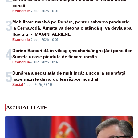
pensii
Economie
-
2 aug. 2026, 10:01
3
Mobilizare masivă pe Dunăre, pentru salvarea producției
la Cernavodă. Armata va detona o stâncă și va devia apa
fluviului - IMAGINI AERIENE
Economie
-
2 aug. 2026, 10:07
4
Dorina Barcari dă în vileag șmecheria înghețării pensiilor.
Sumele uriașe pierdute de fiecare român
Economie
-
2 aug. 2026, 10:09
5
Dunărea a secat atât de mult încât a scos la suprafață
nave naziste din al doilea război mondial
Social
-
1 aug. 2026, 23:10
ACTUALITATE