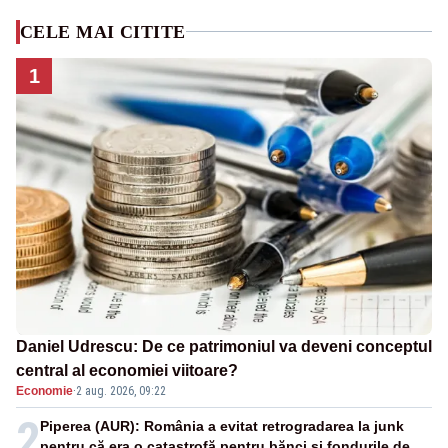
CELE MAI CITITE
1
Daniel Udrescu: De ce patrimoniul va deveni conceptul
central al economiei viitoare?
Economie
·
2 aug. 2026, 09:22
2
Piperea (AUR): România a evitat retrogradarea la junk
pentru că era o catastrofă pentru bănci și fondurile de