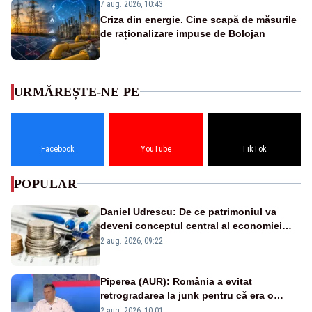
7 aug. 2026, 10:43
Criza din energie. Cine scapă de măsurile
de raționalizare impuse de Bolojan
URMĂREȘTE-NE PE
Facebook
YouTube
TikTok
POPULAR
Daniel Udrescu: De ce patrimoniul va
deveni conceptul central al economiei
viitoare?
2 aug. 2026, 09:22
Piperea (AUR): România a evitat
retrogradarea la junk pentru că era o
catastrofă pentru bănci și fondurile de
2 aug. 2026, 10:01