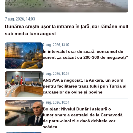
7 aug. 2026, 14:03
Dunărea crește ușor la intrarea în țară, dar rămâne mult
sub media lunii august
7 aug. 2026, 13:02
În intervalul orar de seară, consumul de
curent „a scăzut cu 200-300 de megawați”
7 aug. 2026, 10:57
ANSVSA a negociat, la Ankara, un acord
pentru facilitarea tranzitului prin Turcia al
carcaselor de ovine și bovine
7 aug. 2026, 10:51
Bolojan: Nivelul Dunării asigură o
funcționare a centralei de la Cernavodă
de patru-cinci zile dacă debitele vor
scădea