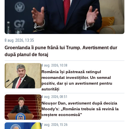
8 aug. 2026, 13:35
Groenlanda îi pune frână lui Trump. Avertisment dur
după planul de foraj
8 aug. 2026, 10:38
România își păstrează ratingul
recomandat investițiilor. Un semnal
pozitiv, dar și un avertisment pentru
autorități
8 aug. 2026, 08:51
Nicușor Dan, avertisment după decizia
Moody’s: „România trebuie să revină la
creștere economică”
7 aug. 2026, 15:26