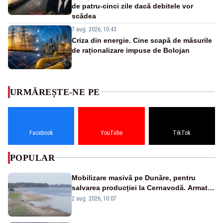
de patru-cinci zile dacă debitele vor
scădea
7 aug. 2026, 10:43
Criza din energie. Cine scapă de măsurile
de raționalizare impuse de Bolojan
URMĂREȘTE-NE PE
Facebook
YouTube
TikTok
POPULAR
Mobilizare masivă pe Dunăre, pentru
salvarea producției la Cernavodă. Armata
va detona o stâncă și va devia apa
2 aug. 2026, 10:07
fluviului - IMAGINI AERIENE