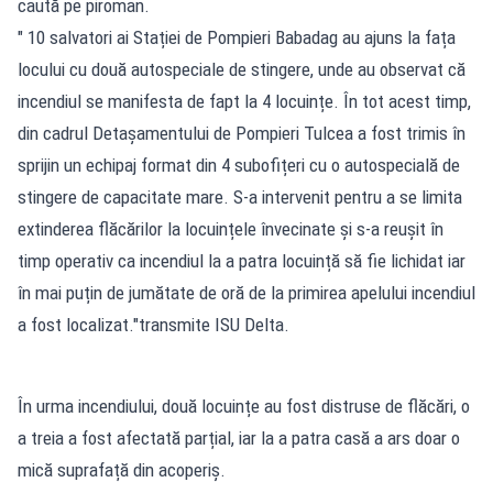
caută pe piroman.
" 10 salvatori ai Stației de Pompieri Babadag au ajuns la fața
locului cu două autospeciale de stingere, unde au observat că
incendiul se manifesta de fapt la 4 locuințe. În tot acest timp,
din cadrul Detașamentului de Pompieri Tulcea a fost trimis în
sprijin un echipaj format din 4 subofițeri cu o autospecială de
stingere de capacitate mare. S-a intervenit pentru a se limita
extinderea flăcărilor la locuințele învecinate și s-a reușit în
timp operativ ca incendiul la a patra locuință să fie lichidat iar
în mai puțin de jumătate de oră de la primirea apelului incendiul
a fost localizat."transmite ISU Delta.
În urma incendiului, două locuințe au fost distruse de flăcări, o
a treia a fost afectată parțial, iar la a patra casă a ars doar o
mică suprafață din acoperiș.