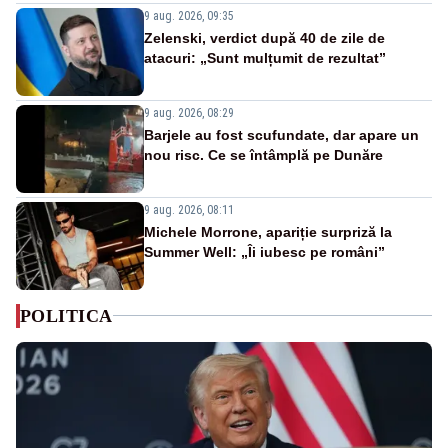
9 aug. 2026, 09:35
Zelenski, verdict după 40 de zile de
atacuri: „Sunt mulțumit de rezultat”
9 aug. 2026, 08:29
Barjele au fost scufundate, dar apare un
nou risc. Ce se întâmplă pe Dunăre
9 aug. 2026, 08:11
Michele Morrone, apariție surpriză la
Summer Well: „Îi iubesc pe români”
POLITICA