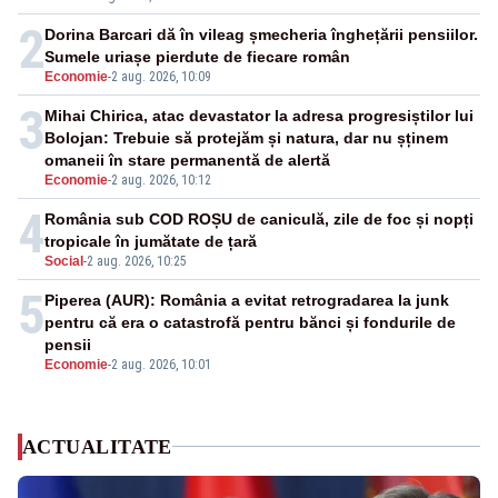
2
Dorina Barcari dă în vileag șmecheria înghețării pensiilor.
Sumele uriașe pierdute de fiecare român
Economie
-
2 aug. 2026, 10:09
3
Mihai Chirica, atac devastator la adresa progresiștilor lui
Bolojan: Trebuie să protejăm și natura, dar nu șținem
omaneii în stare permanentă de alertă
Economie
-
2 aug. 2026, 10:12
4
România sub COD ROȘU de caniculă, zile de foc și nopți
tropicale în jumătate de țară
Social
-
2 aug. 2026, 10:25
5
Piperea (AUR): România a evitat retrogradarea la junk
pentru că era o catastrofă pentru bănci și fondurile de
pensii
Economie
-
2 aug. 2026, 10:01
ACTUALITATE