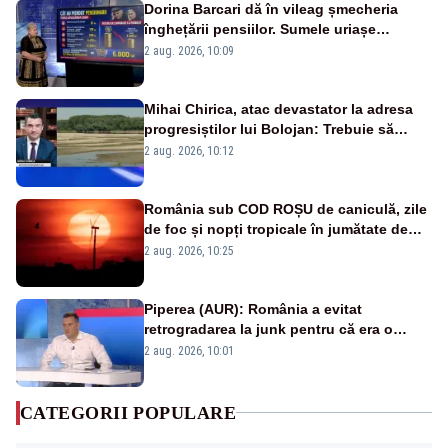
Dorina Barcari dă în vileag șmecheria
înghețării pensiilor. Sumele uriașe
pierdute de fiecare român
2 aug. 2026, 10:09
Mihai Chirica, atac devastator la adresa
progresiștilor lui Bolojan: Trebuie să
protejăm și natura, dar nu șținem omaneii
2 aug. 2026, 10:12
în stare permanentă de alertă
România sub COD ROȘU de caniculă, zile
de foc și nopți tropicale în jumătate de
țară
2 aug. 2026, 10:25
Piperea (AUR): România a evitat
retrogradarea la junk pentru că era o
catastrofă pentru bănci și fondurile de
2 aug. 2026, 10:01
pensii
CATEGORII POPULARE