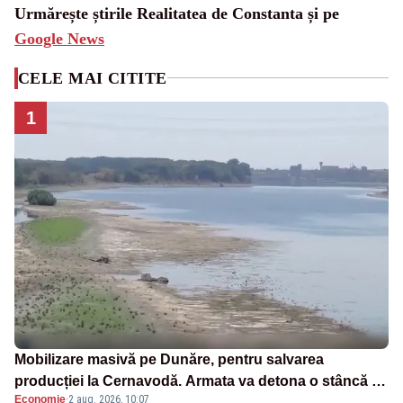
Urmărește știrile Realitatea de Constanta și pe
Google News
CELE MAI CITITE
1
Mobilizare masivă pe Dunăre, pentru salvarea
producției la Cernavodă. Armata va detona o stâncă și
Economie
·
2 aug. 2026, 10:07
va devia apa fluviului - IMAGINI AERIENE