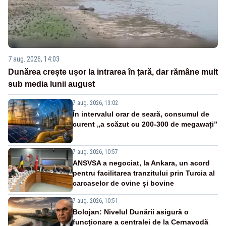
7 aug. 2026, 14:03
Dunărea crește ușor la intrarea în țară, dar rămâne mult
sub media lunii august
7 aug. 2026, 13:02
În intervalul orar de seară, consumul de
curent „a scăzut cu 200-300 de megawați”
7 aug. 2026, 10:57
ANSVSA a negociat, la Ankara, un acord
pentru facilitarea tranzitului prin Turcia al
carcaselor de ovine și bovine
7 aug. 2026, 10:51
Bolojan: Nivelul Dunării asigură o
funcționare a centralei de la Cernavodă