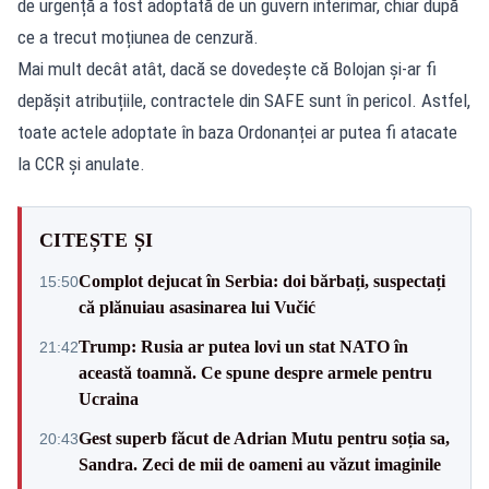
de urgență a fost adoptată de un guvern interimar, chiar după
ce a trecut moțiunea de cenzură.
Mai mult decât atât, dacă se dovedește că Bolojan și-ar fi
depășit atribuțiile, contractele din SAFE sunt în pericol. Astfel,
toate actele adoptate în baza Ordonanței ar putea fi atacate
la CCR și anulate.
CITEȘTE ȘI
Complot dejucat în Serbia: doi bărbați, suspectați
15:50
că plănuiau asasinarea lui Vučić
Trump: Rusia ar putea lovi un stat NATO în
21:42
această toamnă. Ce spune despre armele pentru
Ucraina
Gest superb făcut de Adrian Mutu pentru soția sa,
20:43
Sandra. Zeci de mii de oameni au văzut imaginile