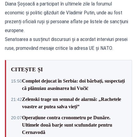
Diana Șoșoacă a participat în ultimele zile la forumul
economic și politic găzduit de Vladimir Putin, unde au fost
prezenți oficiali ruși și persoane aflate pe listele de sancțiuni
europene.
Senatoarea a susținut discursuri și a acordat interviuri presei
ruse, promovând mesaje critice la adresa UE și NATO.
CITEȘTE ȘI
Complot dejucat în Serbia: doi bărbați, suspectați
15:50
că plănuiau asasinarea lui Vučić
Zelenski trage un semnal de alarmă: „Rachetele
21:42
voastre ar putea salva vieți”
Operațiune contra cronometru pe Dunăre.
20:07
Ultimele două barje sunt scufundate pentru
Cernavodă