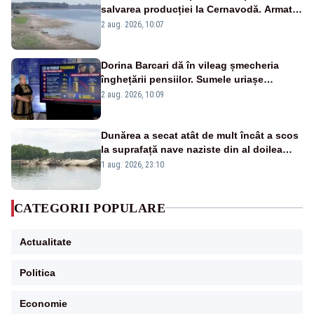
salvarea producției la Cernavodă. Armata
va detona o stâncă și va devia apa
2 aug. 2026, 10:07
fluviului - IMAGINI AERIENE
Dorina Barcari dă în vileag șmecheria
înghețării pensiilor. Sumele uriașe
pierdute de fiecare român
2 aug. 2026, 10:09
Dunărea a secat atât de mult încât a scos
la suprafață nave naziste din al doilea
război mondial
1 aug. 2026, 23:10
CATEGORII POPULARE
Actualitate
Politica
Economie