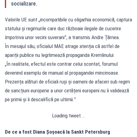
socializare.
Valorile UE sunt „incompatibile cu oligarhia economică, captura
statului și regimurile care duc războaie ilegale de cucerire
împotriva unor vecini suverani”, a transmis Andre Țărnea.
În mesajul său, oficialul MAE atrage atenția că astfel de
apariții publice nu legitimează propaganda Kremlinului:
„În realitate, efectul este contrar celui scontat, forumul
devenind exemplu de manual al propagandei mincinoase.
Prezența alături de oficiali ruși și oameni de afaceri sub regim
de sancțiuni europene a unor cetățeni europeni nu îi validează
pe primii și îi descalifică pe ultimii.”
Loading tweet...
De ce a fost Diana Șoșoacă la Sankt Petersburg