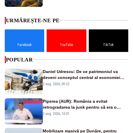
URMĂREȘTE-NE PE
Facebook
YouTube
TikTok
POPULAR
Daniel Udrescu: De ce patrimoniul va
deveni conceptul central al economiei
viitoare?
2 aug. 2026, 09:22
Piperea (AUR): România a evitat
retrogradarea la junk pentru că era o
catastrofă pentru bănci și fondurile de
2 aug. 2026, 10:01
pensii
Mobilizare masivă pe Dunăre, pentru