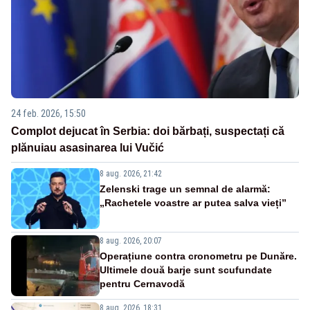
24 feb. 2026, 15:50
Complot dejucat în Serbia: doi bărbați, suspectați că
plănuiau asasinarea lui Vučić
8 aug. 2026, 21:42
Zelenski trage un semnal de alarmă:
„Rachetele voastre ar putea salva vieți”
8 aug. 2026, 20:07
Operațiune contra cronometru pe Dunăre.
Ultimele două barje sunt scufundate
pentru Cernavodă
8 aug. 2026, 18:31