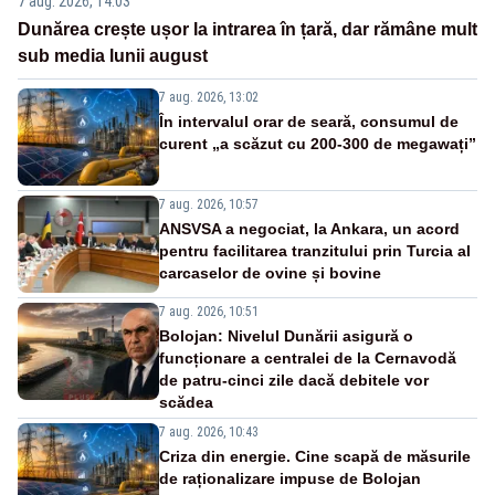
7 aug. 2026, 14:03
Dunărea crește ușor la intrarea în țară, dar rămâne mult
sub media lunii august
7 aug. 2026, 13:02
În intervalul orar de seară, consumul de
curent „a scăzut cu 200-300 de megawați”
7 aug. 2026, 10:57
ANSVSA a negociat, la Ankara, un acord
pentru facilitarea tranzitului prin Turcia al
carcaselor de ovine și bovine
7 aug. 2026, 10:51
Bolojan: Nivelul Dunării asigură o
funcționare a centralei de la Cernavodă
de patru-cinci zile dacă debitele vor
scădea
7 aug. 2026, 10:43
Criza din energie. Cine scapă de măsurile
de raționalizare impuse de Bolojan