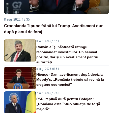
8 aug. 2026, 13:35
Groenlanda îi pune frână lui Trump. Avertisment dur
după planul de foraj
8 aug. 2026, 10:38
România își păstrează ratingul
recomandat investițiilor. Un semnal
pozitiv, dar și un avertisment pentru
autorități
8 aug. 2026, 08:51
Nicușor Dan, avertisment după decizia
Moody’s: „România trebuie să revină la
creștere economică”
7 aug. 2026, 15:26
PSD, replică dură pentru Bolojan:
„România este într-o situație de forță
majoră”