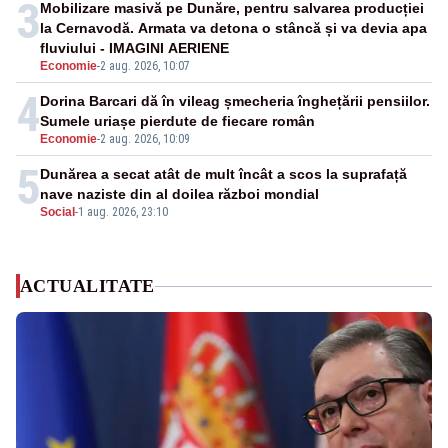
3
Mobilizare masivă pe Dunăre, pentru salvarea producției
la Cernavodă. Armata va detona o stâncă și va devia apa
fluviului - IMAGINI AERIENE
Economie
-
2 aug. 2026, 10:07
4
Dorina Barcari dă în vileag șmecheria înghețării pensiilor.
Sumele uriașe pierdute de fiecare român
Economie
-
2 aug. 2026, 10:09
5
Dunărea a secat atât de mult încât a scos la suprafață
nave naziste din al doilea război mondial
Social
-
1 aug. 2026, 23:10
ACTUALITATE