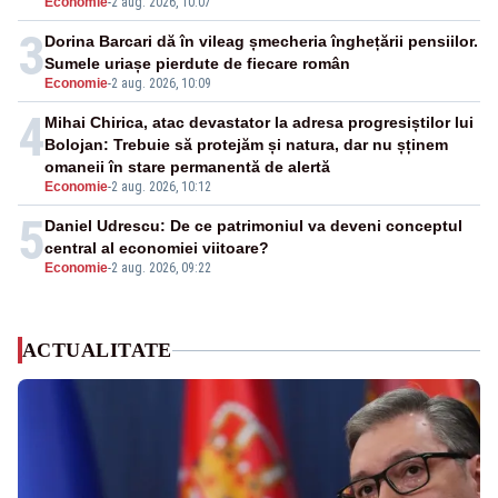
Economie
-
2 aug. 2026, 10:07
3
Dorina Barcari dă în vileag șmecheria înghețării pensiilor.
Sumele uriașe pierdute de fiecare român
Economie
-
2 aug. 2026, 10:09
4
Mihai Chirica, atac devastator la adresa progresiștilor lui
Bolojan: Trebuie să protejăm și natura, dar nu șținem
omaneii în stare permanentă de alertă
Economie
-
2 aug. 2026, 10:12
5
Daniel Udrescu: De ce patrimoniul va deveni conceptul
central al economiei viitoare?
Economie
-
2 aug. 2026, 09:22
ACTUALITATE