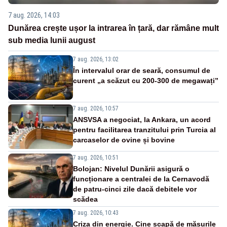
7 aug. 2026, 14:03
Dunărea crește ușor la intrarea în țară, dar rămâne mult
sub media lunii august
7 aug. 2026, 13:02
În intervalul orar de seară, consumul de
curent „a scăzut cu 200-300 de megawați”
7 aug. 2026, 10:57
ANSVSA a negociat, la Ankara, un acord
pentru facilitarea tranzitului prin Turcia al
carcaselor de ovine și bovine
7 aug. 2026, 10:51
Bolojan: Nivelul Dunării asigură o
funcționare a centralei de la Cernavodă
de patru-cinci zile dacă debitele vor
scădea
7 aug. 2026, 10:43
Criza din energie. Cine scapă de măsurile