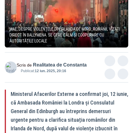
MAE, DESPRE VIOLENȚELE DIN IRLANDA DE NORD: ROMÂNII, VIZAȚI
DIRECT ÎN BALLYMENA. SE CERE CALM ȘI COOPERARE CU
AUTORITĂȚILE LOCALE
Realitatea de Constanta
Scris de
Publicat:
12 iun. 2025, 20:16
Ministerul Afacerilor Externe a confirmat joi, 12 iunie,
că Ambasada României la Londra și Consulatul
General din Edinburgh au întreprins demersuri
urgente pentru a clarifica situația românilor din
Irlanda de Nord, după valul de violențe izbucnit în