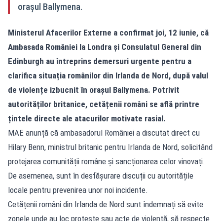
orașul Ballymena.
Ministerul Afacerilor Externe a confirmat joi, 12 iunie, că
Ambasada României la Londra și Consulatul General din
Edinburgh au întreprins demersuri urgente pentru a
clarifica situația românilor din Irlanda de Nord, după valul
de violențe izbucnit în orașul Ballymena. Potrivit
autorităților britanice, cetățenii români se află printre
țintele directe ale atacurilor motivate rasial.
MAE anunță că ambasadorul României a discutat direct cu
Hilary Benn, ministrul britanic pentru Irlanda de Nord, solicitând
protejarea comunității române și sancționarea celor vinovați.
De asemenea, sunt în desfășurare discuții cu autoritățile
locale pentru prevenirea unor noi incidente.
Cetățenii români din Irlanda de Nord sunt îndemnați să evite
zonele unde au loc proteste sau acte de violență, să respecte