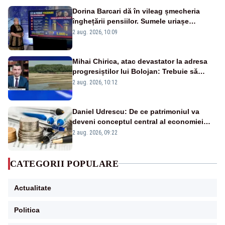
Dorina Barcari dă în vileag șmecheria
înghețării pensiilor. Sumele uriașe
pierdute de fiecare român
2 aug. 2026, 10:09
Mihai Chirica, atac devastator la adresa
progresiștilor lui Bolojan: Trebuie să
protejăm și natura, dar nu șținem omaneii
2 aug. 2026, 10:12
în stare permanentă de alertă
Daniel Udrescu: De ce patrimoniul va
deveni conceptul central al economiei
viitoare?
2 aug. 2026, 09:22
CATEGORII POPULARE
Actualitate
Politica