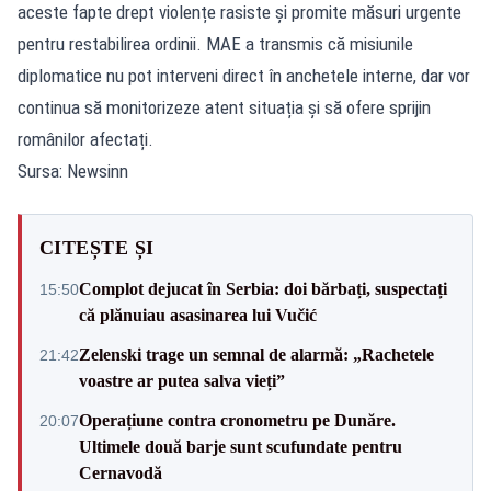
aceste fapte drept violențe rasiste și promite măsuri urgente
pentru restabilirea ordinii. MAE a transmis că misiunile
diplomatice nu pot interveni direct în anchetele interne, dar vor
continua să monitorizeze atent situația și să ofere sprijin
românilor afectați.
Sursa: Newsinn
CITEȘTE ȘI
Complot dejucat în Serbia: doi bărbați, suspectați
15:50
că plănuiau asasinarea lui Vučić
Zelenski trage un semnal de alarmă: „Rachetele
21:42
voastre ar putea salva vieți”
Operațiune contra cronometru pe Dunăre.
20:07
Ultimele două barje sunt scufundate pentru
Cernavodă