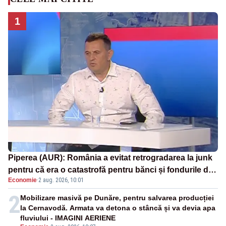
1
Piperea (AUR): România a evitat retrogradarea la junk
pentru că era o catastrofă pentru bănci și fondurile de
Economie
·
2 aug. 2026, 10:01
pensii
2
Mobilizare masivă pe Dunăre, pentru salvarea producției
la Cernavodă. Armata va detona o stâncă și va devia apa
fluviului - IMAGINI AERIENE