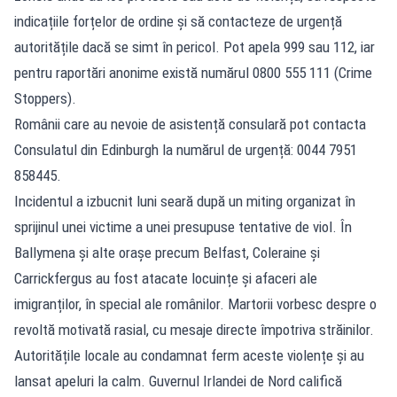
indicațiile forțelor de ordine și să contacteze de urgență
autoritățile dacă se simt în pericol. Pot apela 999 sau 112, iar
pentru raportări anonime există numărul 0800 555 111 (Crime
Stoppers).
Românii care au nevoie de asistență consulară pot contacta
Consulatul din Edinburgh la numărul de urgență: 0044 7951
858445.
Incidentul a izbucnit luni seară după un miting organizat în
sprijinul unei victime a unei presupuse tentative de viol. În
Ballymena și alte orașe precum Belfast, Coleraine și
Carrickfergus au fost atacate locuințe și afaceri ale
imigranților, în special ale românilor. Martorii vorbesc despre o
revoltă motivată rasial, cu mesaje directe împotriva străinilor.
Autoritățile locale au condamnat ferm aceste violențe și au
lansat apeluri la calm. Guvernul Irlandei de Nord califică