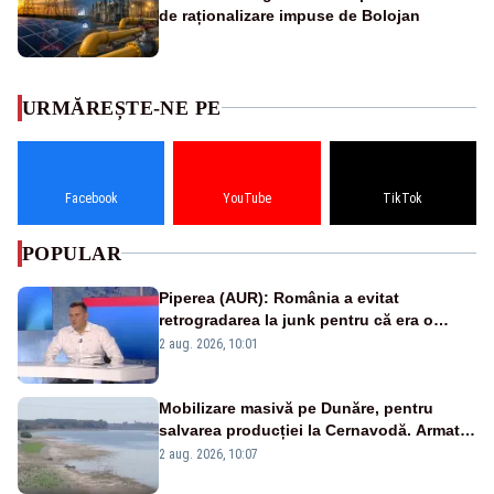
de raționalizare impuse de Bolojan
URMĂREȘTE-NE PE
Facebook
YouTube
TikTok
POPULAR
Piperea (AUR): România a evitat
retrogradarea la junk pentru că era o
catastrofă pentru bănci și fondurile de
2 aug. 2026, 10:01
pensii
Mobilizare masivă pe Dunăre, pentru
salvarea producției la Cernavodă. Armata
va detona o stâncă și va devia apa
2 aug. 2026, 10:07
fluviului - IMAGINI AERIENE