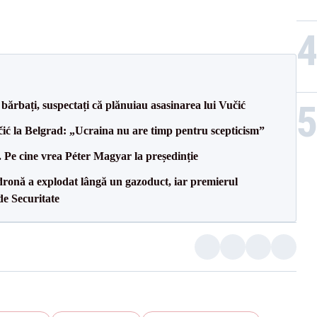
bărbați, suspectați că plănuiau asasinarea lui Vučić
ić la Belgrad: „Ucraina nu are timp pentru scepticism”
Pe cine vrea Péter Magyar la președinție
dronă a explodat lângă un gazoduct, iar premierul
de Securitate