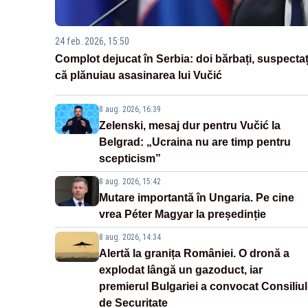
24 feb. 2026, 15:50
Complot dejucat în Serbia: doi bărbați, suspectaț
că plănuiau asasinarea lui Vučić
8 aug. 2026, 16:39
Zelenski, mesaj dur pentru Vučić la
Belgrad: „Ucraina nu are timp pentru
scepticism”
8 aug. 2026, 15:42
Mutare importantă în Ungaria. Pe cine
vrea Péter Magyar la președinție
8 aug. 2026, 14:34
Alertă la granița României. O dronă a
explodat lângă un gazoduct, iar
premierul Bulgariei a convocat Consiliul
de Securitate