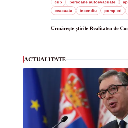
cub
persoane autoevacuate
ap
evacuata
incendiu
pompieri
Urmărește știrile Realitatea de Co
ACTUALITATE