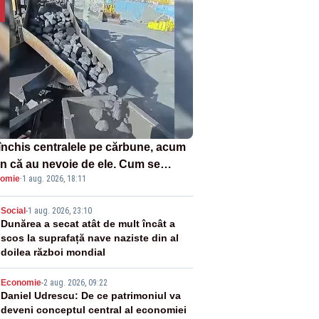
închis centralele pe cărbune, acum
n că au nevoie de ele. Cum se
omie
·
1 aug. 2026, 18:11
ează vina în plină criză energetică
2
Social
-
1 aug. 2026, 23:10
Dunărea a secat atât de mult încât a
scos la suprafață nave naziste din al
doilea război mondial
3
Economie
-
2 aug. 2026, 09:22
Daniel Udrescu: De ce patrimoniul va
deveni conceptul central al economiei