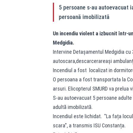
5 persoane s-au autoevacuat ia
persoană imobilizată
Un incendiu violent a izbucnit într-
Medgidia.
Intervine Detașamentul Medgidia cu 
autoscara,descarcerareași ambulan
Incendiul a fost localizat in dormito
O persoana a fost transportata la Co
arsuri. Elicopterul SMURD va prelua v
S-au autoevacuat 5 persoane adulte 
adultă imobilizată.
Incendiul este lichidat. "La fața loc
scara", a transmis ISU Constanța.