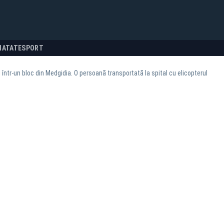
NATATE
SPORT
 într-un bloc din Medgidia. O persoană transportată la spital cu elicopterul