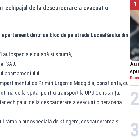
1
r echipajul de la descarcerare a evacuat o
un apartament dintr-un bloc de pe strada Luceafărului din
3 autospeciale cu apă și spumă,
ța SAJ.
Au 
spu
rul apartamentului.
Econ
pas
mpartimentul de Primiri Urgente Medgidia, constienta, cu
ictima de la spital pentru transport la UPU Constanța.
iar echipajul de la descarcerare a evacuat o persoana
ului rămn o autospecială de stingere, descarcerarea și