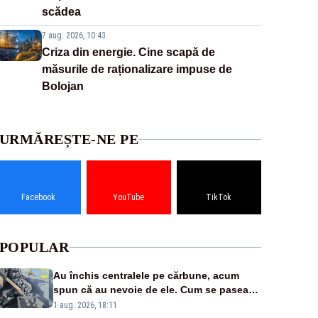
scădea
7 aug. 2026, 10:43
Criza din energie. Cine scapă de
măsurile de raționalizare impuse de
Bolojan
URMĂREȘTE-NE PE
Facebook
YouTube
TikTok
POPULAR
Au închis centralele pe cărbune, acum
spun că au nevoie de ele. Cum se pasează
vina în plină criză energetică
1 aug. 2026, 18:11