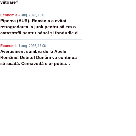
viitoare?
4
Economie
-
2 aug. 2026, 10:01
Piperea (AUR): România a evitat
retrogradarea la junk pentru că era o
catastrofă pentru bănci și fondurile de
pensii
5
Economie
-
1 aug. 2026, 18:08
Avertisment sumbru de la Apele
Române: Debitul Dunării va continua
să scadă. Cernavodă s-ar putea
închide în 4 zile