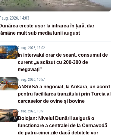
7 aug. 2026, 14:03
Dunărea crește ușor la intrarea în țară, dar
rămâne mult sub media lunii august
7 aug. 2026, 13:02
În intervalul orar de seară, consumul de
curent „a scăzut cu 200-300 de
megawați”
7 aug. 2026, 10:57
ANSVSA a negociat, la Ankara, un acord
pentru facilitarea tranzitului prin Turcia al
carcaselor de ovine și bovine
7 aug. 2026, 10:51
Bolojan: Nivelul Dunării asigură o
funcționare a centralei de la Cernavodă
de patru-cinci zile dacă debitele vor