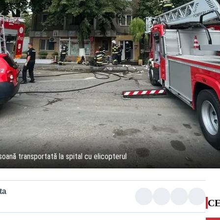
soană transportată la spital cu elicopterul
ta
CE