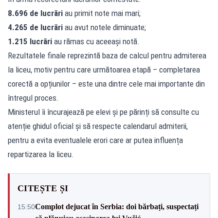
8.696 de lucrări
au primit note mai mari;
4.265 de lucrări
au avut notele diminuate;
1.215 lucrări
au rămas cu aceeași notă.
Rezultatele finale reprezintă baza de calcul pentru admiterea
la liceu, motiv pentru care următoarea etapă – completarea
corectă a opțiunilor – este una dintre cele mai importante din
întregul proces.
Ministerul îi încurajează pe elevi și pe părinți să consulte cu
atenție ghidul oficial și să respecte calendarul admiterii,
pentru a evita eventualele erori care ar putea influența
repartizarea la liceu.
CITEȘTE ȘI
Complot dejucat în Serbia: doi bărbați, suspectați
15:50