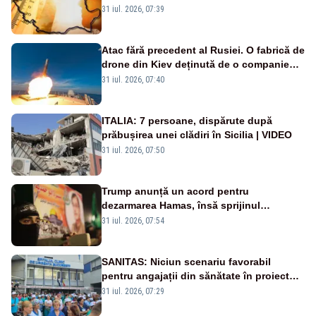
de grade, iar nopțile devin tropicale
31 iul. 2026, 07:39
Atac fără precedent al Rusiei. O fabrică de
drone din Kiev deținută de o companie
americană, distrusă de o rachetă
31 iul. 2026, 07:40
rusească
ITALIA: 7 persoane, dispărute după
prăbușirea unei clădiri în Sicilia | VIDEO
31 iul. 2026, 07:50
Trump anunță un acord pentru
dezarmarea Hamas, însă sprijinul
Israelului rămâne incert
31 iul. 2026, 07:54
SANITAS: Niciun scenariu favorabil
pentru angajații din sănătate în proiectul
Legii salarizării
31 iul. 2026, 07:29