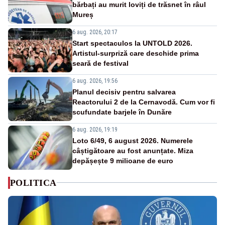
bărbați au murit loviți de trăsnet în râul
Mureș
6 aug. 2026, 20:17
Start spectaculos la UNTOLD 2026.
Artistul-surpriză care deschide prima
seară de festival
6 aug. 2026, 19:56
Planul decisiv pentru salvarea
Reactorului 2 de la Cernavodă. Cum vor fi
scufundate barjele în Dunăre
6 aug. 2026, 19:19
Loto 6/49, 6 august 2026. Numerele
câștigătoare au fost anunțate. Miza
depășește 9 milioane de euro
POLITICA