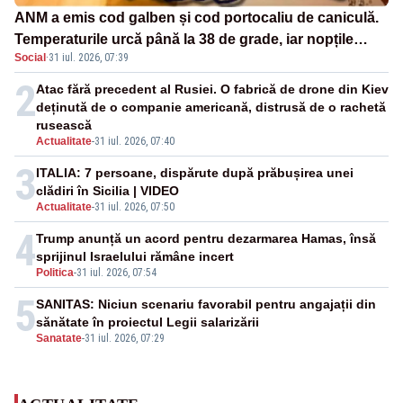
ANM a emis cod galben și cod portocaliu de caniculă.
Temperaturile urcă până la 38 de grade, iar nopțile
Social
·
31 iul. 2026, 07:39
devin tropicale
2
Atac fără precedent al Rusiei. O fabrică de drone din Kiev
deținută de o companie americană, distrusă de o rachetă
rusească
Actualitate
-
31 iul. 2026, 07:40
3
ITALIA: 7 persoane, dispărute după prăbușirea unei
clădiri în Sicilia | VIDEO
Actualitate
-
31 iul. 2026, 07:50
4
Trump anunță un acord pentru dezarmarea Hamas, însă
sprijinul Israelului rămâne incert
Politica
-
31 iul. 2026, 07:54
5
SANITAS: Niciun scenariu favorabil pentru angajații din
sănătate în proiectul Legii salarizării
Sanatate
-
31 iul. 2026, 07:29