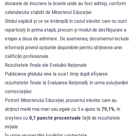
dosarele de înscriere la liceele unde au fost admiși, conform
calendarului stabilit de Ministerul Educației.
Ghidul explică și ce se întâmplă în cazul elevilor care nu sunt
repartizați în prima etapă, precum și modul de desfășurare a
etapei a doua de admitere. De asemenea, documentul include
informații privind opțiunile disponibile pentru obținerea unei
calificări profesionale.
Rezultatele finale ale Evaluării Naționale
Publicarea ghidului vine la scurt timp după afișarea
rezultatelor finale la Evaluarea Națională, în urma soluționării
contestațiilor.
Potrivit Ministerului Educației, procentul elevilor care au
obținut medii mai mari sau egale cu 5 a ajuns la
79,1%
, în
creștere cu
0,1 puncte procentuale
față de rezultatele
inițiale.
În urma recorectării lucrărilor contestate: