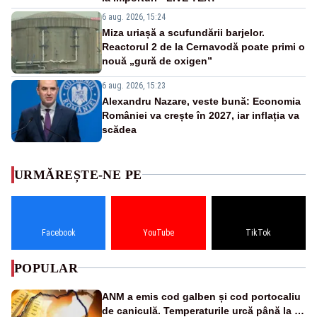
6 aug. 2026, 15:24
Miza uriașă a scufundării barjelor.
Reactorul 2 de la Cernavodă poate primi o
nouă „gură de oxigen”
6 aug. 2026, 15:23
Alexandru Nazare, veste bună: Economia
României va crește în 2027, iar inflația va
scădea
URMĂREȘTE-NE PE
Facebook
YouTube
TikTok
POPULAR
ANM a emis cod galben și cod portocaliu
de caniculă. Temperaturile urcă până la 38