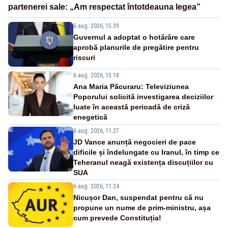
partenerei sale: „Am respectat întotdeauna legea”
6 aug. 2026, 15:39
Guvernul a adoptat o hotărâre care
aprobă planurile de pregătire pentru
riscuri
6 aug. 2026, 15:18
Ana Maria Păcuraru: Televiziunea
Poporului solicită investigarea deciziilor
luate în această perioadă de criză
enegetică
6 aug. 2026, 11:27
JD Vance anunță negocieri de pace
dificile și îndelungate cu Iranul, în timp ce
Teheranul neagă existența discuțiilor cu
SUA
6 aug. 2026, 11:24
Nicușor Dan, suspendat pentru că nu
propune un nume de prim-ministru, așa
cum prevede Constituția!