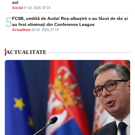
sol
Social
-
31 iul. 2026, 07:24
5
FCSB, umilită de Auda! Roș-albaștrii s-au făcut de râs și
au fost eliminați din Conference League
Actualitate
-
30 iul. 2026, 21:14
ACTUALITATE