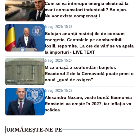
Cum se va întrerupe energia electrică la
marii consumatori industriali? Bolojan:
Nu vor exista compensații
6 aug. 2026, 15:33
Bolojan anunță restricțiile de consum
energetic. Centralele pe combustibili
fosili, repornite. La ore de vârf se va apela
la importuri - LIVE TEXT
6 aug. 2026, 15:24
Miza uriașă a scufundării barjelor.
Reactorul 2 de la Cernavodă poate primi o
nouă „gură de oxigen”
6 aug. 2026, 15:23
Alexandru Nazare, veste bună: Economia
României va crește în 2027, iar inflația va
scădea
URMĂREȘTE-NE PE