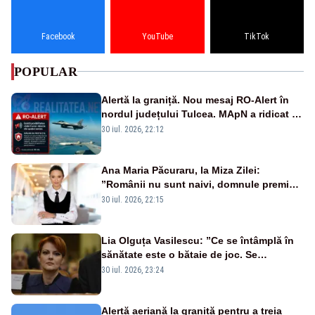
Facebook
YouTube
TikTok
POPULAR
Alertă la graniță. Nou mesaj RO-Alert în
nordul județului Tulcea. MApN a ridicat de
la sol două avioane F-16
30 iul. 2026, 22:12
Ana Maria Păcuraru, la Miza Zilei:
”Românii nu sunt naivi, domnule premier
Bolojan”
30 iul. 2026, 22:15
Lia Olguța Vasilescu: ”Ce se întâmplă în
sănătate este o bătaie de joc. Se
guvernează extraordinar de prost”
30 iul. 2026, 23:24
Alertă aeriană la graniță pentru a treia