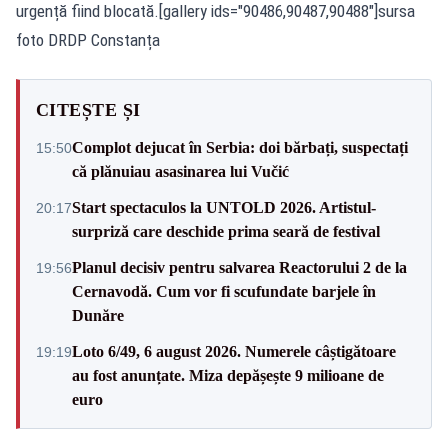
urgență fiind blocată.[gallery ids="90486,90487,90488"]sursa
foto DRDP Constanța
CITEȘTE ȘI
Complot dejucat în Serbia: doi bărbați, suspectați
15:50
că plănuiau asasinarea lui Vučić
Start spectaculos la UNTOLD 2026. Artistul-
20:17
surpriză care deschide prima seară de festival
Planul decisiv pentru salvarea Reactorului 2 de la
19:56
Cernavodă. Cum vor fi scufundate barjele în
Dunăre
Loto 6/49, 6 august 2026. Numerele câștigătoare
19:19
au fost anunțate. Miza depășește 9 milioane de
euro