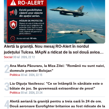
Alertă la graniță. Nou mesaj RO-Alert în nordul
județului Tulcea. MApN a ridicat de la sol două avioane
Social
·
30 iul. 2026, 22:12
F-16
2
Ana Maria Păcuraru, la Miza Zilei: ”Românii nu sunt naivi,
domnule premier Bolojan”
Politica
-
30 iul. 2026, 22:15
3
Lia Olguța Vasilescu: ”Ce se întâmplă în sănătate este o
bătaie de joc. Se guvernează extraordinar de prost”
Politica
-
30 iul. 2026, 23:24
4
Alertă aeriană la graniță pentru a treia oară în 24 de ore.
Două aeronave Eurofighter britanice au fost ridicate de la