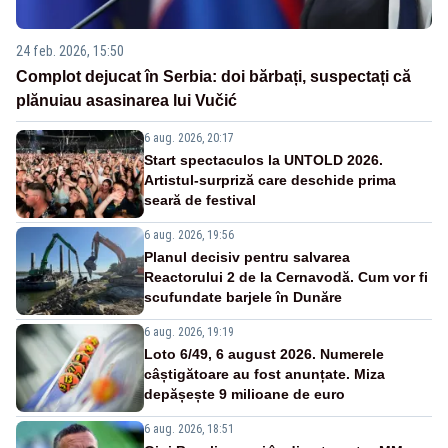
24 feb. 2026, 15:50
Complot dejucat în Serbia: doi bărbați, suspectați că
plănuiau asasinarea lui Vučić
6 aug. 2026, 20:17
Start spectaculos la UNTOLD 2026.
Artistul-surpriză care deschide prima
seară de festival
6 aug. 2026, 19:56
Planul decisiv pentru salvarea
Reactorului 2 de la Cernavodă. Cum vor fi
scufundate barjele în Dunăre
6 aug. 2026, 19:19
Loto 6/49, 6 august 2026. Numerele
câștigătoare au fost anunțate. Miza
depășește 9 milioane de euro
6 aug. 2026, 18:51