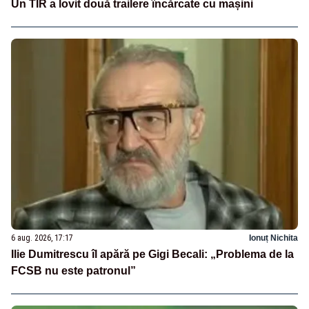
Un TIR a lovit două trailere încărcate cu mașini
6 aug. 2026, 17:17
Ionuț Nichita
Ilie Dumitrescu îl apără pe Gigi Becali: „Problema de la
FCSB nu este patronul”