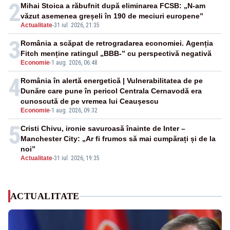
2
Mihai Stoica a răbufnit după eliminarea FCSB: „N-am
văzut asemenea greșeli în 190 de meciuri europene”
Actualitate
-
31 iul. 2026, 21:35
3
România a scăpat de retrogradarea economiei. Agenția
Fitch menține ratingul „BBB-” cu perspectivă negativă
Economie
-
1 aug. 2026, 06:48
4
România în alertă energetică | Vulnerabilitatea de pe
Dunăre care pune în pericol Centrala Cernavodă era
cunoscută de pe vremea lui Ceaușescu
Economie
-
1 aug. 2026, 09:32
5
Cristi Chivu, ironie savuroasă înainte de Inter –
Manchester City: „Ar fi frumos să mai cumpărați și de la
noi”
Actualitate
-
31 iul. 2026, 19:35
ACTUALITATE