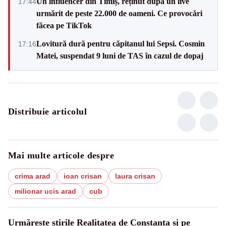
Un influencer din Timiș, reținut după un live
17:44
urmărit de peste 22.000 de oameni. Ce provocări
făcea pe TikTok
Lovitură dură pentru căpitanul lui Sepsi. Cosmin
17:16
Matei, suspendat 9 luni de TAS în cazul de dopaj
Distribuie articolul
Mai multe articole despre
crima arad
ioan crisan
laura crisan
milionar ucis arad
cub
Urmărește știrile Realitatea de Constanta și pe