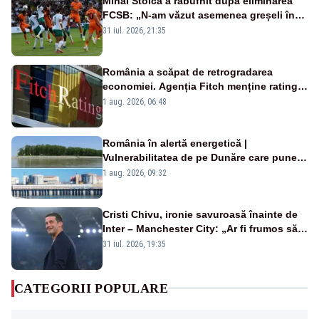
Mihai Stoica a răbufnit după eliminarea
FCSB: „N-am văzut asemenea greșeli în
190 de meciuri europene”
31 iul. 2026, 21:35
România a scăpat de retrogradarea
economiei. Agenția Fitch menține ratingul
„BBB-” cu perspectivă negativă
1 aug. 2026, 06:48
România în alertă energetică |
Vulnerabilitatea de pe Dunăre care pune
în pericol Centrala Cernavodă era
1 aug. 2026, 09:32
cunoscută de pe vremea lui Ceaușescu
Cristi Chivu, ironie savuroasă înainte de
Inter – Manchester City: „Ar fi frumos să
mai cumpărați și de la noi”
31 iul. 2026, 19:35
CATEGORII POPULARE