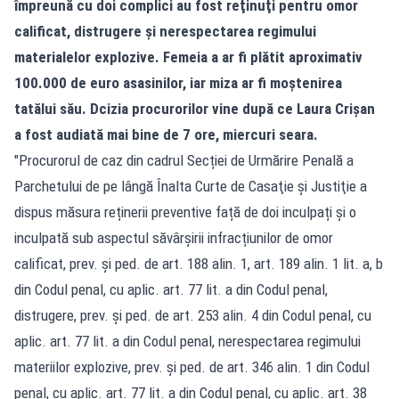
împreună cu doi complici au fost reţinuţi pentru omor
calificat, distrugere şi nerespectarea regimului
materialelor explozive. Femeia a ar fi plătit aproximativ
100.000 de euro
asasinilor
, iar miza ar fi moștenirea
tatălui său. Dcizia procurorilor vine după ce Laura Crișan
a fost audiată mai bine de 7 ore, miercuri seara.
"Procurorul de caz din cadrul Secției de Urmărire Penală a
Parchetului de pe lângă Înalta Curte de Casaţie şi Justiţie a
dispus măsura reținerii preventive față de doi inculpați și o
inculpată sub aspectul săvârșirii infracțiunilor de omor
calificat, prev. și ped. de art. 188 alin. 1, art. 189 alin. 1 lit. a, b
din Codul penal, cu aplic. art. 77 lit. a din Codul penal,
distrugere, prev. și ped. de art. 253 alin. 4 din Codul penal, cu
aplic. art. 77 lit. a din Codul penal, nerespectarea regimului
materiilor explozive, prev. și ped. de art. 346 alin. 1 din Codul
penal, cu aplic. art. 77 lit. a din Codul penal, cu aplic. art. 38