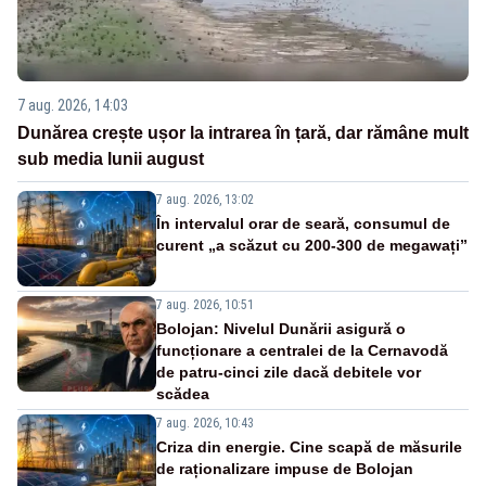
7 aug. 2026, 14:03
Dunărea crește ușor la intrarea în țară, dar rămâne mult
sub media lunii august
7 aug. 2026, 13:02
În intervalul orar de seară, consumul de
curent „a scăzut cu 200-300 de megawați”
7 aug. 2026, 10:51
Bolojan: Nivelul Dunării asigură o
funcționare a centralei de la Cernavodă
de patru-cinci zile dacă debitele vor
scădea
7 aug. 2026, 10:43
Criza din energie. Cine scapă de măsurile
de raționalizare impuse de Bolojan