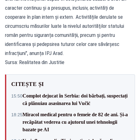
caracter continuu şi a presupus, inclusiv, activități de
cooperare în plan intern şi extern. Activitățile derulate se
circumscriu măsurilor luate la nivelul autorităţilor statului
român pentru siguranța comunității, precum şi pentru
identificarea şi pedepsirea tuturor celor care săvârşesc
infracțiuni", anunța IPJ Arad.
Sursa: Realitatea din Justitie
CITEȘTE ȘI
Complot dejucat în Serbia: doi bărbați, suspectați
15:50
că plănuiau asasinarea lui Vučić
Miracol medical pentru o femeie de 82 de ani. Și-a
18:25
recăpătat vederea cu ajutorul unei tehnologii
bazate pe AI