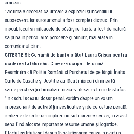
arădean.
"Victima a decedat ca urmare a exploziei și incendiului
subsecvent, iar autoturismul a fost complet distrus. Prin
modul, locul și mijloacele de săvârșire, fapta a fost de natură
să pună în pericol alte persoane și bunuri", mai arată în
comunicatul citat.
CITEȘTE ȘI:
Ce sumă de bani a plătut Laura Crișan pentru
uciderea tatălui său. Cine s-a ocupat de crimă
Reamintim că Poliţia Română şi Parchetul de pe lângă Înalta
Curte de Casaţie şi Justiţie au făcut miercuri dimineaţă
şapte percheziţii domiciliare în acest dosar extrem de stufos.
"În cadrul acestui dosar penal, vorbim despre un volum
impresionant de activități investigative şi de cercetare penală,
realizate de către cei implicați în soluționarea cauzei, în acest
sens fiind alocate importante resurse umane şi logistice.
Efortul instituţional depus în soluționarea cauzei a avut un