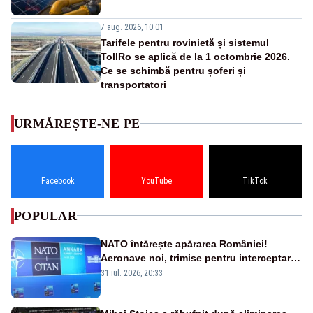
7 aug. 2026, 10:01
Tarifele pentru rovinietă și sistemul
TollRo se aplică de la 1 octombrie 2026.
Ce se schimbă pentru șoferi și
transportatori
URMĂREȘTE-NE PE
Facebook
YouTube
TikTok
POPULAR
NATO întărește apărarea României!
Aeronave noi, trimise pentru interceptarea
și distrugerea dronelor
31 iul. 2026, 20:33