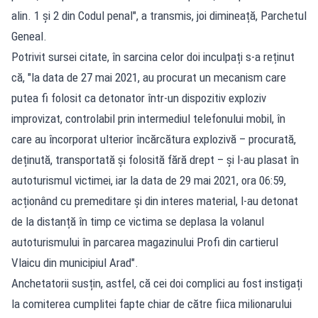
alin. 1 și 2 din Codul penal", a transmis, joi dimineață, Parchetul
Geneal.
Potrivit sursei citate, în sarcina celor doi inculpați s-a reținut
că, "la data de 27 mai 2021, au procurat un mecanism care
putea fi folosit ca detonator într-un dispozitiv exploziv
improvizat, controlabil prin intermediul telefonului mobil, în
care au încorporat ulterior încărcătura explozivă – procurată,
deținută, transportată și folosită fără drept – și l-au plasat în
autoturismul victimei, iar la data de 29 mai 2021, ora 06:59,
acționând cu premeditare și din interes material, l-au detonat
de la distanță în timp ce victima se deplasa la volanul
autoturismului în parcarea magazinului Profi din cartierul
Vlaicu din municipiul Arad".
Anchetatorii susțin, astfel, că cei doi complici au fost instigați
la comiterea cumplitei fapte chiar de către fiica milionarului