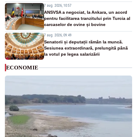
7 aug. 2026, 10:57
ANSVSA a negociat, la Ankara, un acord
pentru facilitarea tranzitului prin Turcia al
carcaselor de ovine și bovine
7 aug. 2026, 09:49
Senatorii și deputații rămân la muncă.
Sesiunea extraordinară, prelungită până
la votul pe legea salarizării
ECONOMIE