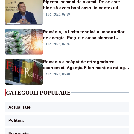
Piperea, semnal de alarmă. De ce este
bine să avem bani cash, în contextul
alertei energetice?
1 aug. 2026, 09:39
România, la limita tehnică a importurilor
de energie. Prețurile cresc alarmant -
Analiză Realitatea Plus
1 aug. 2026, 09:46
România a scăpat de retrogradarea
economiei. Agenția Fitch menține ratingul
„BBB-” cu perspectivă negativă
1 aug. 2026, 06:48
CATEGORII POPULARE
Actualitate
Politica
Economie