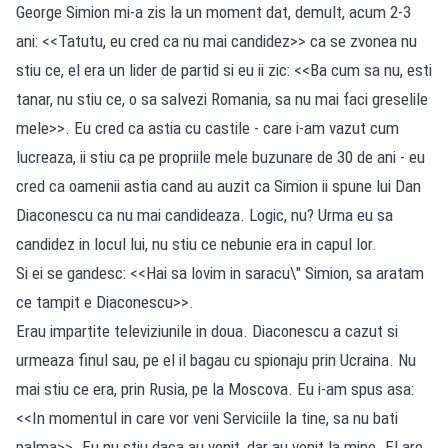
George Simion mi-a zis la un moment dat, demult, acum 2-3
ani: <<Tatutu, eu cred ca nu mai candidez>> ca se zvonea nu
stiu ce, el era un lider de partid si eu ii zic: <<Ba cum sa nu, esti
tanar, nu stiu ce, o sa salvezi Romania, sa nu mai faci greselile
mele>>. Eu cred ca astia cu castile - care i-am vazut cum
lucreaza, ii stiu ca pe propriile mele buzunare de 30 de ani - eu
cred ca oamenii astia cand au auzit ca Simion ii spune lui Dan
Diaconescu ca nu mai candideaza. Logic, nu? Urma eu sa
candidez in locul lui, nu stiu ce nebunie era in capul lor.
Si ei se gandesc: <<Hai sa lovim in saracu\" Simion, sa aratam
ce tampit e Diaconescu>>.
Erau impartite televiziunile in doua. Diaconescu a cazut si
urmeaza finul sau, pe el il bagau cu spionaju prin Ucraina. Nu
mai stiu ce era, prin Rusia, pe la Moscova. Eu i-am spus asa:
<<In momentul in care vor veni Serviciile la tine, sa nu bati
palma>>. Eu nu stiu daca au venit, dar au venit la mine. El are