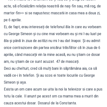
acte, să oficializăm relația noastră de naș-fin sau, mă rog, de
martor-fin>> si se napustesc mascatii in casa mea a doua zi,
pe 6 aprilie.
Ei, de fapt, erau interesați de telefonul ăla în care eu vorbeam
cu George Simeon și cu cine mai vorbeam eu și mi l-au luat pe
ăla și până în ziua de astăzi nu mi l-au dat înapoi. Și eu admit
orice contrazicere din partea oricărui trăsfător că în ziua de 6
aprilie, când mascații vin la mine acasă, eu nu știam ce dosar
am, nu știam de ce sunt acuzat. 47 de mascați.
Deci au cheltuit, cred că mulți bani în săptămâna aia, ca să
vadă ce-i în telefon. Și au scos ei toate locurile cu George
Simeon și așa.
Exista un om care acum se uita la noi la televizor si care a pus
totu la cale. Il anunt pe acest om ca mama mea a murit din
cauza acestui dosar. Dosarul de la Constanta.