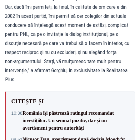
Dar, dacă îmi permiteți, la final, în calitate de om care e din
2002 în acest partid, îmi permit să cer colegilor din actuala
conducere să înțeleagă acest moment de astăzi, complicat
pentru PNL, ca pe o invitație la dialog instituțional, pe o
discuție necesară pe care va trebui să o facem în interior, cu
respect reciproc și nu cu excluderi, și nu alegând forța
non‑argumentului. Stați, vă mulțumesc tare mult pentru
intervenție,” a afirmat Gorghiu, în exclusivitate la Realitatea
Plus.
CITEȘTE ȘI
România își păstrează ratingul recomandat
10:38
investițiilor. Un semnal pozitiv, dar și un
avertisment pentru autorități
Nicușor Dan, avertisment după decizia Moody’s:
08:51