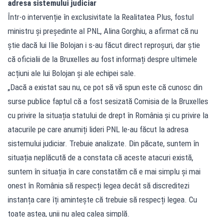
adresa sistemului judiciar
Într-o intervenție în exclusivitate la Realitatea Plus, fostul
ministru și președinte al PNL, Alina Gorghiu, a afirmat că nu
știe dacă lui Ilie Bolojan i s-au făcut direct reproșuri, dar știe
că oficialii de la Bruxelles au fost informați despre ultimele
acțiuni ale lui Bolojan și ale echipei sale.
„Dacă a existat sau nu, ce pot să vă spun este că cunosc din
surse publice faptul că a fost sesizată Comisia de la Bruxelles
cu privire la situația statului de drept în România și cu privire la
atacurile pe care anumiți lideri PNL le-au făcut la adresa
sistemului judiciar. Trebuie analizate. Din păcate, suntem în
situația neplăcută de a constata că aceste atacuri există,
suntem în situația în care constatăm că e mai simplu și mai
onest în România să respecți legea decât să discreditezi
instanța care îți amintește că trebuie să respecți legea. Cu
toate astea, unii nu aleg calea simplă.