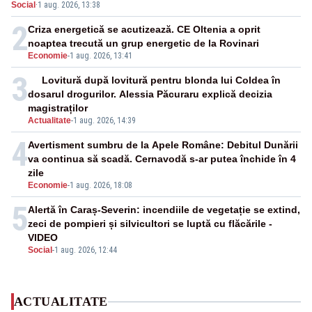
Social
·
1 aug. 2026, 13:38
2
Criza energetică se acutizează. CE Oltenia a oprit
noaptea trecută un grup energetic de la Rovinari
Economie
-
1 aug. 2026, 13:41
3
Lovitură după lovitură pentru blonda lui Coldea în
dosarul drogurilor. Alessia Păcuraru explică decizia
magistraților
Actualitate
-
1 aug. 2026, 14:39
4
Avertisment sumbru de la Apele Române: Debitul Dunării
va continua să scadă. Cernavodă s-ar putea închide în 4
zile
Economie
-
1 aug. 2026, 18:08
5
Alertă în Caraș-Severin: incendiile de vegetație se extind,
zeci de pompieri și silvicultori se luptă cu flăcările -
VIDEO
Social
-
1 aug. 2026, 12:44
ACTUALITATE