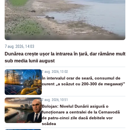
7 aug. 2026, 14:03
Dunărea crește ușor la intrarea în țară, dar rămâne mult
sub media lunii august
7 aug. 2026, 13:02
În intervalul orar de seară, consumul de
curent „a scăzut cu 200-300 de megawați”
7 aug. 2026, 10:51
Bolojan: Nivelul Dunării asigură o
funcționare a centralei de la Cernavodă
de patru-cinci zile dacă debitele vor
scădea