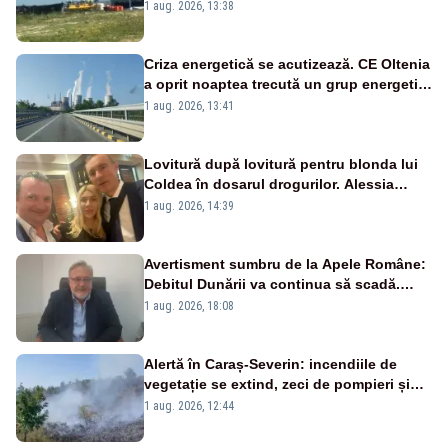
către Cernavodă – VIDEO
1 aug. 2026, 13:38
Criza energetică se acutizează. CE Oltenia
a oprit noaptea trecută un grup energetic
de la Rovinari
1 aug. 2026, 13:41
Lovitură după lovitură pentru blonda lui
Coldea în dosarul drogurilor. Alessia
Păcuraru explică decizia magistraților
1 aug. 2026, 14:39
Avertisment sumbru de la Apele Române:
Debitul Dunării va continua să scadă.
Cernavodă s-ar putea închide în 4 zile
1 aug. 2026, 18:08
Alertă în Caraș-Severin: incendiile de
vegetație se extind, zeci de pompieri și
silvicultori se luptă cu flăcările - VIDEO
1 aug. 2026, 12:44