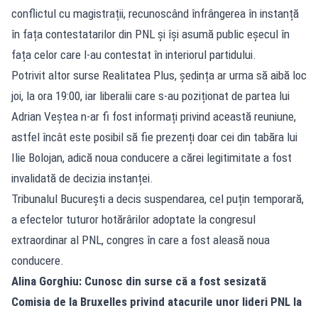
conflictul cu magistrații, recunoscând înfrângerea în instanță
în fața contestatarilor din PNL și își asumă public eșecul în
fața celor care l-au contestat în interiorul partidului.
Potrivit altor surse Realitatea Plus, ședința ar urma să aibă loc
joi, la ora 19:00, iar liberalii care s-au poziționat de partea lui
Adrian Veștea n-ar fi fost informați privind această reuniune,
astfel încât este posibil să fie prezenți doar cei din tabăra lui
Ilie Bolojan, adică noua conducere a cărei legitimitate a fost
invalidată de decizia instanței.
Tribunalul București a decis suspendarea, cel puțin temporară,
a efectelor tuturor hotărârilor adoptate la congresul
extraordinar al PNL, congres în care a fost aleasă noua
conducere.
Alina Gorghiu: Cunosc din surse că a fost sesizată
Comisia de la Bruxelles privind atacurile unor lideri PNL la