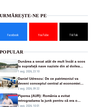
URMĂREȘTE-NE PE
Facebook
YouTube
TikTok
POPULAR
Dunărea a secat atât de mult încât a scos
la suprafață nave naziste din al doilea
război mondial
1 aug. 2026, 23:10
Daniel Udrescu: De ce patrimoniul va
deveni conceptul central al economiei
viitoare?
2 aug. 2026, 09:22
Piperea (AUR): România a evitat
retrogradarea la junk pentru că era o
catastrofă pentru bănci și fondurile de
2 aug. 2026, 10:01