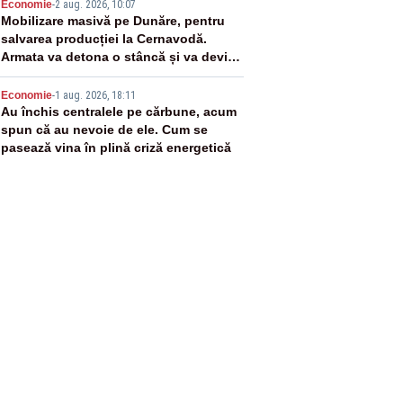
4
Economie
-
2 aug. 2026, 10:07
Mobilizare masivă pe Dunăre, pentru
salvarea producției la Cernavodă.
Armata va detona o stâncă și va devia
apa fluviului - IMAGINI AERIENE
5
Economie
-
1 aug. 2026, 18:11
Au închis centralele pe cărbune, acum
spun că au nevoie de ele. Cum se
pasează vina în plină criză energetică