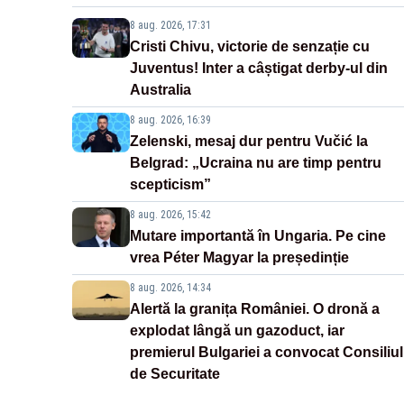
8 aug. 2026, 17:31
Cristi Chivu, victorie de senzație cu
Juventus! Inter a câștigat derby-ul din
Australia
8 aug. 2026, 16:39
Zelenski, mesaj dur pentru Vučić la
Belgrad: „Ucraina nu are timp pentru
scepticism”
8 aug. 2026, 15:42
Mutare importantă în Ungaria. Pe cine
vrea Péter Magyar la președinție
8 aug. 2026, 14:34
Alertă la granița României. O dronă a
explodat lângă un gazoduct, iar
premierul Bulgariei a convocat Consiliul
de Securitate