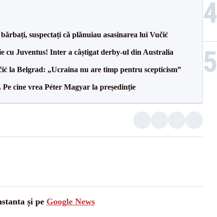
bărbați, suspectați că plănuiau asasinarea lui Vučić
ie cu Juventus! Inter a câștigat derby-ul din Australia
ić la Belgrad: „Ucraina nu are timp pentru scepticism”
Pe cine vrea Péter Magyar la președinție
nstanta și pe
Google News