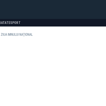
NATATE
SPORT
E, ZIUA IMNULUI NAȚIONAL