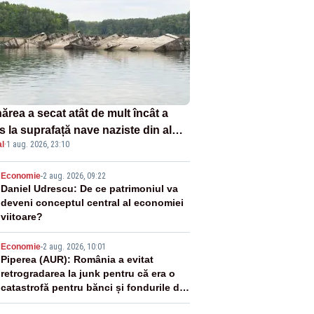
ărea a secat atât de mult încât a
s la suprafață nave naziste din al
l
·
1 aug. 2026, 23:10
lea război mondial
2
Economie
-
2 aug. 2026, 09:22
Daniel Udrescu: De ce patrimoniul va
deveni conceptul central al economiei
viitoare?
3
Economie
-
2 aug. 2026, 10:01
Piperea (AUR): România a evitat
retrogradarea la junk pentru că era o
catastrofă pentru bănci și fondurile de
pensii