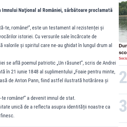
ua Imnului Naţional al României, sărbătoare proclamată
ă-te, române!”, este un testament al rezistenței și
ocărilor istoriei. Cu versurile sale încărcate de
valorile și spiritul care ne-au ghidat în lungul drum al
Dun
sco
Socia
doi
iei se află poemul patriotic „Un răsunet”, scris de Andrei
ă în 21 iunie 1848 al suplimentului „Foaie pentru minte,
easă de Anton Pann, fiind astfel ilustrată hotărârea și
-te române!” a devenit imnul de stat.
itate unică de a reflecta asupra identității noastre ca
efinesc.