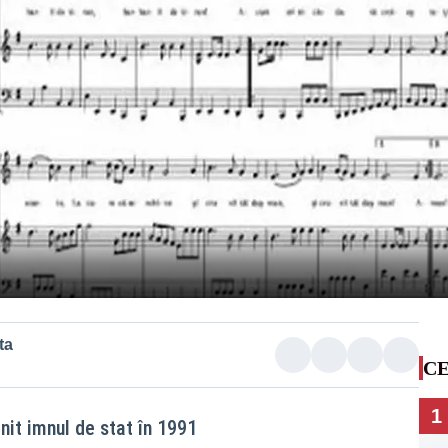
ta
CE
1
it imnul de stat în 1991