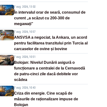
7 aug. 2026, 13:02
În intervalul orar de seară, consumul de
curent „a scăzut cu 200-300 de
megawați”
7 aug. 2026, 10:57
ANSVSA a negociat, la Ankara, un acord
pentru facilitarea tranzitului prin Turcia al
carcaselor de ovine și bovine
7 aug. 2026, 10:51
Bolojan: Nivelul Dunării asigură o
funcționare a centralei de la Cernavodă
de patru-cinci zile dacă debitele vor
scădea
7 aug. 2026, 10:43
Criza din energie. Cine scapă de
măsurile de raționalizare impuse de
Bolojan