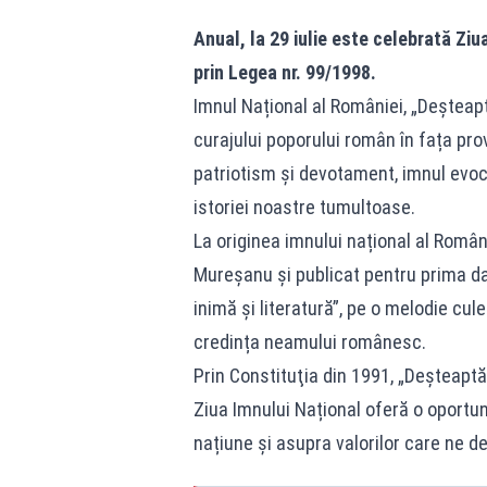
Anual, la 29 iulie este celebrată Zi
prin Legea nr. 99/1998.
Imnul Național al României, „Deșteapt
curajului poporului român în fața prov
patriotism și devotament, imnul evocă 
istoriei noastre tumultoase.
La originea imnului național al Român
Mureșanu şi publicat pentru prima dat
inimă şi literatură”, pe o melodie cul
credința neamului românesc.
Prin Constituţia din 1991, „Deșteaptă
Ziua Imnului Național oferă o oportun
națiune și asupra valorilor care ne d