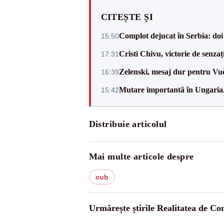
CITEȘTE ȘI
Complot dejucat în Serbia: doi 
15:50
Cristi Chivu, victorie de senzaț
17:31
Zelenski, mesaj dur pentru Vuč
16:39
Mutare importantă în Ungaria. 
15:42
Distribuie articolul
Mai multe articole despre
cub
Urmărește știrile Realitatea de Co