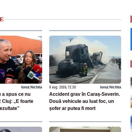
E
Ionuț Nichita
8 aug. 2026, 12:30
Ionuț Nichita
 a spus ce nu
Accident grav în Caraș-Severin.
Cluj: „E foarte
Două vehicule au luat foc, un
rezultate”
șofer ar putea fi mort