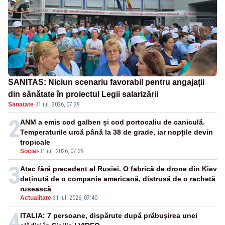
SANITAS: Niciun scenariu favorabil pentru angajații
din sănătate în proiectul Legii salarizării
Sanatate
·
31 iul. 2026, 07:29
2
ANM a emis cod galben și cod portocaliu de caniculă.
Temperaturile urcă până la 38 de grade, iar nopțile devin
tropicale
Social
-
31 iul. 2026, 07:39
3
Atac fără precedent al Rusiei. O fabrică de drone din Kiev
deținută de o companie americană, distrusă de o rachetă
rusească
Actualitate
-
31 iul. 2026, 07:40
4
ITALIA: 7 persoane, dispărute după prăbușirea unei