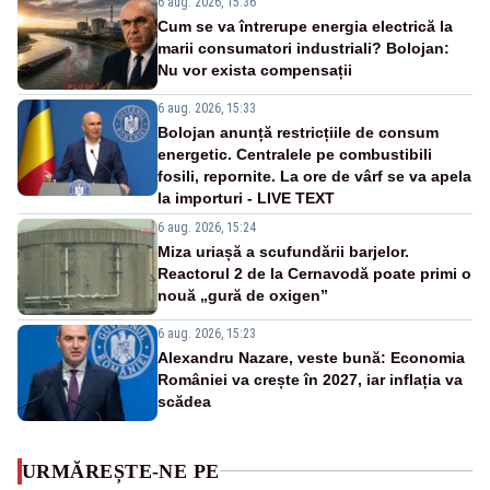
6 aug. 2026, 15:36
Cum se va întrerupe energia electrică la
marii consumatori industriali? Bolojan:
Nu vor exista compensații
6 aug. 2026, 15:33
Bolojan anunță restricțiile de consum
energetic. Centralele pe combustibili
fosili, repornite. La ore de vârf se va apela
la importuri - LIVE TEXT
6 aug. 2026, 15:24
Miza uriașă a scufundării barjelor.
Reactorul 2 de la Cernavodă poate primi o
nouă „gură de oxigen”
6 aug. 2026, 15:23
Alexandru Nazare, veste bună: Economia
României va crește în 2027, iar inflația va
scădea
URMĂREȘTE-NE PE