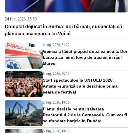
24 feb. 2026, 15:50
Complot dejucat în Serbia: doi bărbați, suspectați că
plănuiau asasinarea lui Vučić
6 aug. 2026, 21:39
Vremea a făcut prăpăd după caniculă. Doi
bărbați au murit loviți de trăsnet în râul
Mureș
6 aug. 2026, 20:17
Start spectaculos la UNTOLD 2026.
Artistul-surpriză care deschide prima
seară de festival
6 aug. 2026, 19:56
Planul decisiv pentru salvarea
Reactorului 2 de la Cernavodă. Cum vor fi
scufundate barjele în Dunăre
6 aug. 2026, 19:19