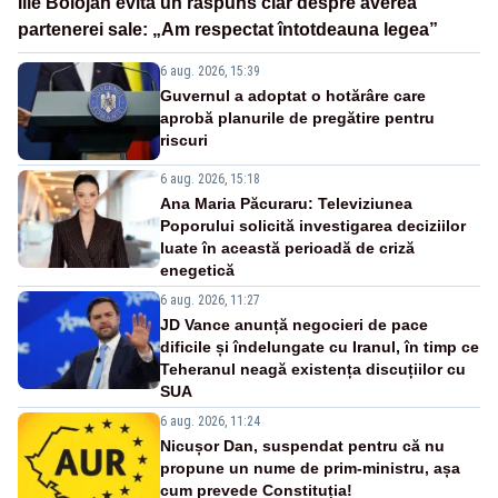
Ilie Bolojan evită un răspuns clar despre averea
partenerei sale: „Am respectat întotdeauna legea”
6 aug. 2026, 15:39
Guvernul a adoptat o hotărâre care
aprobă planurile de pregătire pentru
riscuri
6 aug. 2026, 15:18
Ana Maria Păcuraru: Televiziunea
Poporului solicită investigarea deciziilor
luate în această perioadă de criză
enegetică
6 aug. 2026, 11:27
JD Vance anunță negocieri de pace
dificile și îndelungate cu Iranul, în timp ce
Teheranul neagă existența discuțiilor cu
SUA
6 aug. 2026, 11:24
Nicușor Dan, suspendat pentru că nu
propune un nume de prim-ministru, așa
cum prevede Constituția!