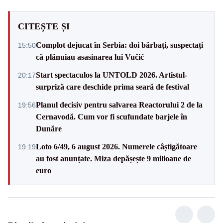
CITEȘTE ȘI
Complot dejucat în Serbia: doi bărbați, suspectați
15:50
că plănuiau asasinarea lui Vučić
Start spectaculos la UNTOLD 2026. Artistul-
20:17
surpriză care deschide prima seară de festival
Planul decisiv pentru salvarea Reactorului 2 de la
19:56
Cernavodă. Cum vor fi scufundate barjele în
Dunăre
Loto 6/49, 6 august 2026. Numerele câștigătoare
19:19
au fost anunțate. Miza depășește 9 milioane de
euro