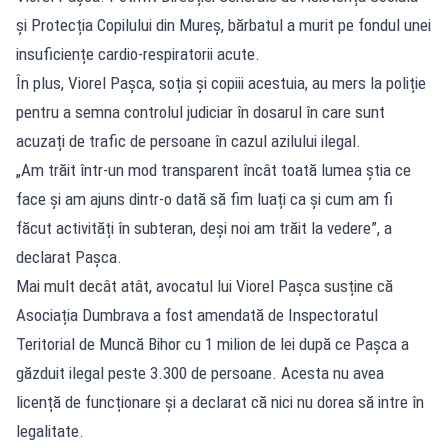
și Protecția Copilului din Mureș, bărbatul a murit pe fondul unei
insuficiențe cardio-respiratorii acute.
În plus, Viorel Pașca, soția și copiii acestuia, au mers la poliție
pentru a semna controlul judiciar în dosarul în care sunt
acuzați de trafic de persoane în cazul azilului ilegal.
„Am trăit într-un mod transparent încât toată lumea ştia ce
face și am ajuns dintr-o dată să fim luați ca și cum am fi
făcut activități în subteran, deși noi am trăit la vedere”, a
declarat Pașca.
Mai mult decât atât, avocatul lui Viorel Pașca susține că
Asociația Dumbrava a fost amendată de Inspectoratul
Teritorial de Muncă Bihor cu 1 milion de lei după ce Pașca a
găzduit ilegal peste 3.300 de persoane. Acesta nu avea
licență de funcționare și a declarat că nici nu dorea să intre în
legalitate.