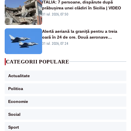
ITALIA: 7 persoane, dispărute după
prăbușirea unei clădiri în Sicilia | VIDEO
31 iul. 2026, 07:50
Alertă aeriană la graniță pentru a treia
oară în 24 de ore. Două aeronave
Eurofighter britanice au fost ridicate de la
31 iul. 2026, 07:24
sol
CATEGORII POPULARE
Actualitate
Politica
Economie
Social
Sport