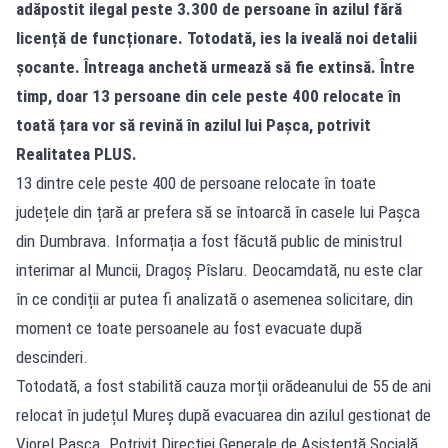
adăpostit ilegal peste 3.300 de persoane în azilul fără
licență de funcționare. Totodată, ies la iveală noi detalii
șocante. Întreaga anchetă urmează să fie extinsă. Între
timp, doar 13 persoane din cele peste 400 relocate în
toată țara vor să revină în azilul lui Pașca, potrivit
Realitatea PLUS.
13 dintre cele peste 400 de persoane relocate în toate
județele din țară ar prefera să se întoarcă în casele lui Pașca
din Dumbrava. Informația a fost făcută public de ministrul
interimar al Muncii, Dragoș Pîslaru. Deocamdată, nu este clar
în ce condiții ar putea fi analizată o asemenea solicitare, din
moment ce toate persoanele au fost evacuate după
descinderi.
Totodată, a fost stabilită cauza morții orădeanului de 55 de ani
relocat în județul Mureș după evacuarea din azilul gestionat de
Viorel Pașca. Potrivit Direcției Generale de Asistență Socială