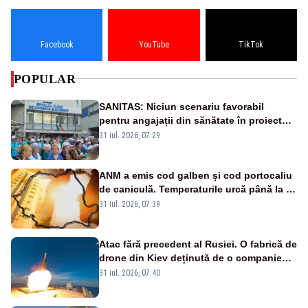
Facebook
YouTube
TikTok
POPULAR
SANITAS: Niciun scenariu favorabil
pentru angajații din sănătate în proiectul
Legii salarizării
31 iul. 2026, 07:29
ANM a emis cod galben și cod portocaliu
de caniculă. Temperaturile urcă până la 38
de grade, iar nopțile devin tropicale
31 iul. 2026, 07:39
Atac fără precedent al Rusiei. O fabrică de
drone din Kiev deținută de o companie
americană, distrusă de o rachetă
31 iul. 2026, 07:40
rusească