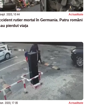
sept. 2020, 10:44
Actualitate
cident rutier mortal în Germania. Patru români
-au pierdut viața
iun. 2020, 17:05
Actualitate