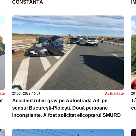
CONSTANȚA
I
ate
23 oct. 2022, 16:09
Actualitate
20 
nt
Accident rutier grav pe Autostrada A3, pe
Tâ
sensul Bucureşti-Ploieşti. Două persoane
cu
inconştiente. A fost solicitat elicopterul SMURD