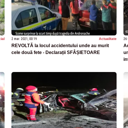
ial
2 mar. 2021, 00:19
Actualitate
26 
REVOLTĂ la locul accidentului unde au murit
Ac
cele două fete - Declarații SFÂȘIETOARE
un
in