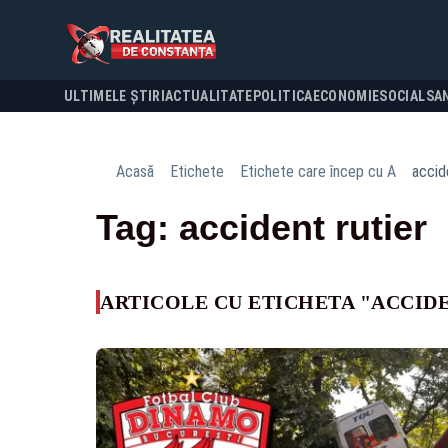
ULTIMELE ȘTIRI
ACTUALITATE
POLITICA
ECONOMIE
SOCIAL
SA
Acasă
Etichete
Etichete care încep cu A
accid
Tag: accident rutier
ARTICOLE CU ETICHETA "ACCID