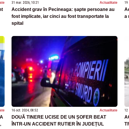
ate
31 mar. 2026, 10:21
Actualitate
19 
nt
Accident grav în Pecineaga: șapte persoane au
Ac
fost implicate, iar cinci au fost transportate la
a 
spital
ate
16 oct. 2024, 08:52
Actualitate
12 
IA
DOUĂ TINERE UCISE DE UN ȘOFER BEAT
A
,
ÎNTR-UN ACCIDENT RUTIER ÎN JUDEȚUL
T