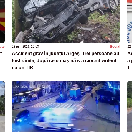
ate
23 iun. 2026, 22:03
Social
22 
t
Accident grav în județul Argeș. Trei persoane au
Ac
fost rănite, după ce o mașină s-a ciocnit violent
a 
cu un TIR
T