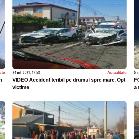
ate
24 iul. 2021, 17:58
Actualitate
5 m
n
VIDEO Accident teribil pe drumul spre mare. Opt
FO
victime
a 