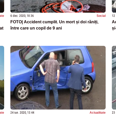
ate
6 dec. 2020, 18:36
Social
12 
FOTO| Accident cumplit. Un mort și doi răniți,
Ac
at
între care un copil de 9 ani
și
ate
24 iun. 2020, 13:44
Actualitate
23 