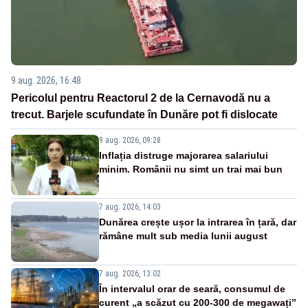
9 aug. 2026, 16:48
Pericolul pentru Reactorul 2 de la Cernavodă nu a
trecut. Barjele scufundate în Dunăre pot fi dislocate
9 aug. 2026, 09:28
Inflația distruge majorarea salariului
minim. Românii nu simt un trai mai bun
7 aug. 2026, 14:03
Dunărea crește ușor la intrarea în țară, dar
rămâne mult sub media lunii august
7 aug. 2026, 13:02
În intervalul orar de seară, consumul de
curent „a scăzut cu 200-300 de megawați”