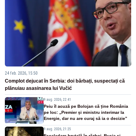
24 feb. 2026, 15:50
Complot dejucat în Serbia: doi bărbați, suspectați că
plănuiau asasinarea lui Vučić
9 aug. 2026, 22:41
Peiu îl acuză pe Bolojan că ține România
pe loc: „Premier și ministru interimar la
Energie, dar nu are curaj să ia o decizie”
9 aug. 2026, 21:25
Escaladare brutală în război. Rusia și