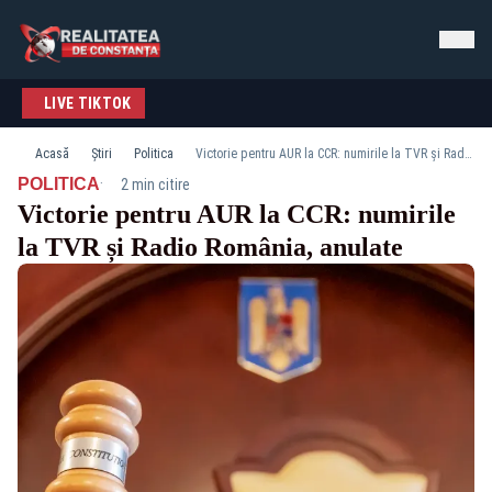
LIVE TIKTOK
Acasă
Știri
Politica
Victorie pentru AUR la CCR: numirile la TVR și Radio România, anulate
·
POLITICA
2 min citire
Victorie pentru AUR la CCR: numirile
la TVR și Radio România, anulate