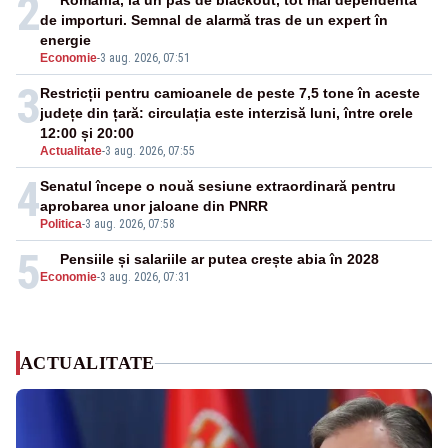
2
România, la un pas de blackout, tot mai dependentă
de importuri. Semnal de alarmă tras de un expert în
energie
Economie
-
3 aug. 2026, 07:51
3
Restricții pentru camioanele de peste 7,5 tone în aceste
județe din țară: circulația este interzisă luni, între orele
12:00 și 20:00
Actualitate
-
3 aug. 2026, 07:55
4
Senatul începe o nouă sesiune extraordinară pentru
aprobarea unor jaloane din PNRR
Politica
-
3 aug. 2026, 07:58
5
Pensiile și salariile ar putea crește abia în 2028
Economie
-
3 aug. 2026, 07:31
ACTUALITATE