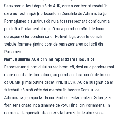
Sesizarea a fost depusă de AUR, care a contestat modul în
care au fost împărțite locurile în Consiliile de Administrație.
Formațiunea a susținut că nu a fost respectată configurația
politică a Parlamentului și că nu a primit numărul de locuri
corespunzător ponderii sale. Potrivit legii, aceste consilii
trebuie formate ținând cont de reprezentarea politică din
Parlament.
Nemulțumirile AUR privind repartizarea locurilor
Reprezentanții partidului au reclamat că, deși au o pondere mai
mare decât alte formațiuni, au primit același număr de locuri
ca UDMR și mai puține decât PNL și USR. AUR a susținut că ar
fi trebuit să aibă câte doi membri în fiecare Consiliu de
Administrație, raportat la numărul de parlamentari. Situația a
fost tensionată încă dinainte de votul final din Parlament. În
comisiile de specialitate au existat acuzații de abuz și de