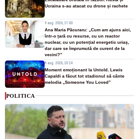
Ucraina s-au atacat cu drone și rachete
9 aug. 2026, 21:00
Ana Maria Păcuraru: „Cum am ajuns aici,
într-o țară cu resurse, cu un reactor
nuclear, cu un potențial energetic uriaș,
dar care se împrumută de curent de la
vecini?”
9 aug. 2026, 20:24
Moment emoționant la Untold. Lewis
Capaldi a făcut tot stadionul să cânte
melodia „Someone You Loved”
POLITICA