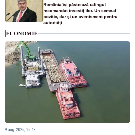
România își păstrează ratingul
recomandat investițiilor. Un semnal
pozitiv, dar și un avertisment pentru
autorități
ECONOMIE
9 aug. 2026, 16:48