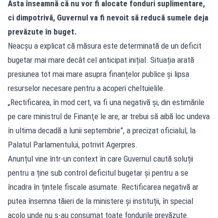
Asta înseamnă că nu vor fi alocate fonduri suplimentare,
ci dimpotrivă, Guvernul va fi nevoit să reducă sumele deja
prevăzute în buget.
Neacșu a explicat că măsura este determinată de un deficit
bugetar mai mare decât cel anticipat inițial. Situația arată
presiunea tot mai mare asupra finanțelor publice și lipsa
resurselor necesare pentru a acoperi cheltuielile.
„Rectificarea, în mod cert, va fi una negativă şi, din estimările
pe care ministrul de Finanţe le are, ar trebui să aibă loc undeva
în ultima decadă a lunii septembrie”, a precizat oficialul, la
Palatul Parlamentului, potrivit Agerpres.
Anunțul vine într-un context în care Guvernul caută soluții
pentru a ține sub control deficitul bugetar și pentru a se
încadra în țintele fiscale asumate. Rectificarea negativă ar
putea însemna tăieri de la ministere și instituții, în special
acolo unde nu s-au consumat toate fondurile prevăzute.