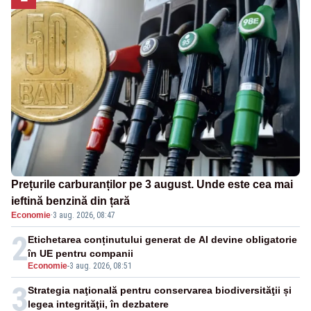
Prețurile carburanților pe 3 august. Unde este cea mai
ieftină benzină din țară
Economie
·
3 aug. 2026, 08:47
2
Etichetarea conținutului generat de AI devine obligatorie
în UE pentru companii
Economie
-
3 aug. 2026, 08:51
3
Strategia naţională pentru conservarea biodiversităţii și
legea integrităţii, în dezbatere