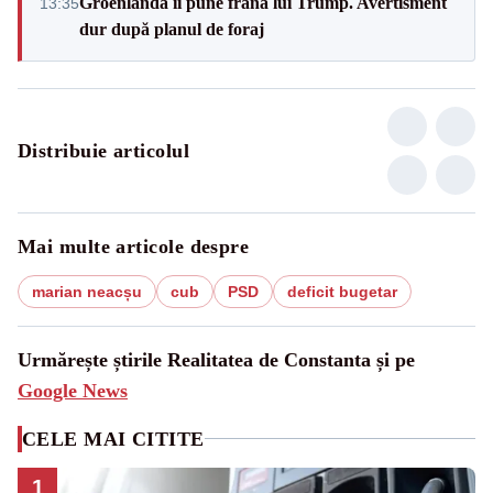
Groenlanda îi pune frână lui Trump. Avertisment
13:35
dur după planul de foraj
Distribuie articolul
Mai multe articole despre
marian neacșu
cub
PSD
deficit bugetar
Urmărește știrile Realitatea de Constanta și pe
Google News
CELE MAI CITITE
1