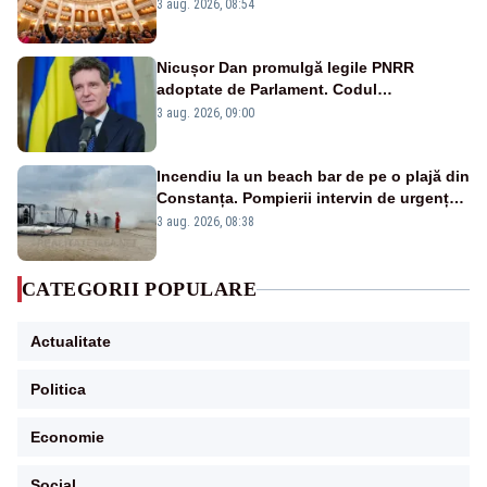
dezbatere
3 aug. 2026, 08:54
Nicușor Dan promulgă legile PNRR
adoptate de Parlament. Codul
urbanismului, printre actele normative
3 aug. 2026, 09:00
vizate
Incendiu la un beach bar de pe o plajă din
Constanța. Pompierii intervin de urgență -
VIDEO
3 aug. 2026, 08:38
CATEGORII POPULARE
Actualitate
Politica
Economie
Social