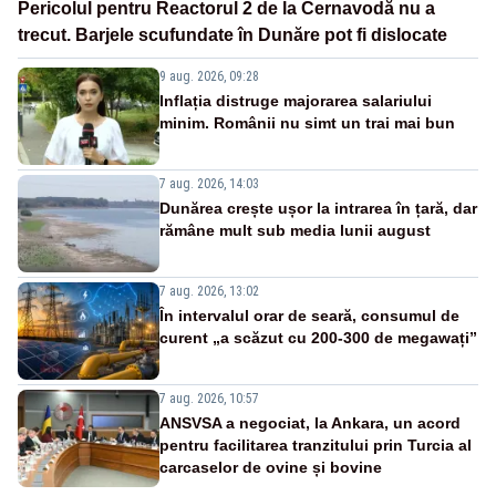
Pericolul pentru Reactorul 2 de la Cernavodă nu a
trecut. Barjele scufundate în Dunăre pot fi dislocate
9 aug. 2026, 09:28
Inflația distruge majorarea salariului
minim. Românii nu simt un trai mai bun
7 aug. 2026, 14:03
Dunărea crește ușor la intrarea în țară, dar
rămâne mult sub media lunii august
7 aug. 2026, 13:02
În intervalul orar de seară, consumul de
curent „a scăzut cu 200-300 de megawați”
7 aug. 2026, 10:57
ANSVSA a negociat, la Ankara, un acord
pentru facilitarea tranzitului prin Turcia al
carcaselor de ovine și bovine