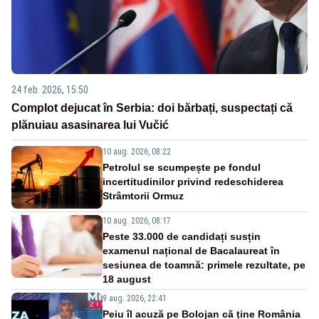
24 feb. 2026, 15:50
Complot dejucat în Serbia: doi bărbați, suspectați că
plănuiau asasinarea lui Vučić
10 aug. 2026, 08:22
Petrolul se scumpește pe fondul
incertitudinilor privind redeschiderea
Strâmtorii Ormuz
10 aug. 2026, 08:17
Peste 33.000 de candidați susțin
examenul național de Bacalaureat în
sesiunea de toamnă: primele rezultate, pe
18 august
9 aug. 2026, 22:41
Peiu îl acuză pe Bolojan că ține România