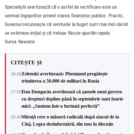
Specialiștii avertizează că o astfel de rectificare este un
semnal îngrijorător privind starea finanțelor publice. Practic,
Guvernul recunoaște că veniturile la buget sunt mai mici decât
se estimase inițial și că trebuie făcute ajustări rapide.
Sursa: Newsinn
CITEȘTE ȘI
Zelenski avertizează: Phenianul pregătește
18:04
trimiterea a 50.000 de militari în Rusia
Dan Dungaciu avertizează că șansele unui guvern
17:50
cu drepturi depline până în septembrie sunt foarte
mici: „Suntem într-o furtună perfectă”
Miruță cere o măsură radicală după atacul de la
15:40
Cluj. Legea dezinformării, din nou în discuție