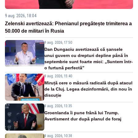
9 aug. 2026, 18:04
Zelenski avertizează: Phenianul pregătește trimiterea a
50.000 de militari în Rusia
9 aug. 2026, 17:50
Dan Dungaciu avertizează că șansele
unui guvern cu drepturi depline până în
septembrie sunt foarte mici: „Suntem într-
o furtună perfectă”
9 aug. 2026, 15:40
Miruță cere o măsură radicală după atacul
de la Cluj. Legea dezinformării, din nou în
discuție
8 aug. 2026, 13:35
Groenlanda îi pune frână lui Trump.
Avertisment dur după planul de foraj
8 aug. 2026, 10:38