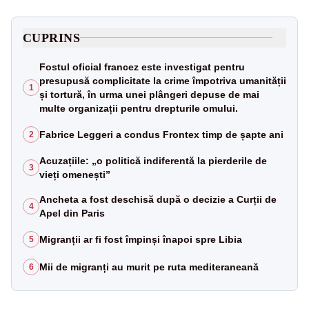
CUPRINS
Fostul oficial francez este investigat pentru
presupusă complicitate la crime împotriva umanității
1
și tortură, în urma unei plângeri depuse de mai
multe organizații pentru drepturile omului.
Fabrice Leggeri a condus Frontex timp de șapte ani
2
Acuzațiile: „o politică indiferentă la pierderile de
3
vieți omenești”
Ancheta a fost deschisă după o decizie a Curții de
4
Apel din Paris
Migranții ar fi fost împinși înapoi spre Libia
5
Mii de migranți au murit pe ruta mediteraneană
6