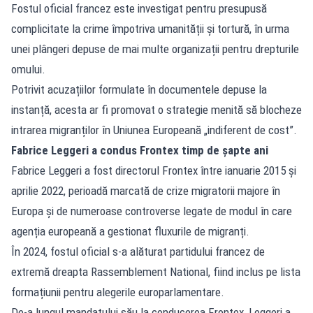
Fostul oficial francez este investigat pentru presupusă
complicitate la crime împotriva umanității și tortură, în urma
unei plângeri depuse de mai multe organizații pentru drepturile
omului.
Potrivit acuzațiilor formulate în documentele depuse la
instanță, acesta ar fi promovat o strategie menită să blocheze
intrarea migranților în Uniunea Europeană „indiferent de cost”.
Fabrice Leggeri a condus Frontex timp de șapte ani
Fabrice Leggeri a fost directorul Frontex între ianuarie 2015 și
aprilie 2022, perioadă marcată de crize migratorii majore în
Europa și de numeroase controverse legate de modul în care
agenția europeană a gestionat fluxurile de migranți.
În 2024, fostul oficial s-a alăturat partidului francez de
extremă dreapta Rassemblement National, fiind inclus pe lista
formațiunii pentru alegerile europarlamentare.
De-a lungul mandatului său la conducerea Frontex, Leggeri a