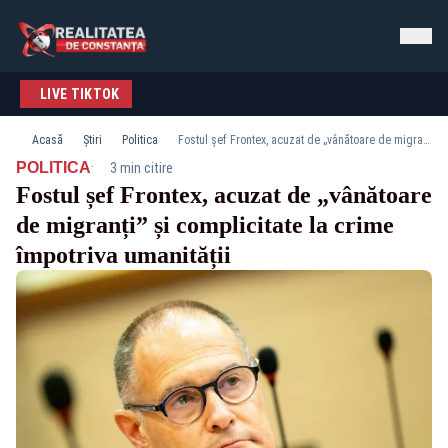
LIVE TIKTOK
Acasă
Știri
Politica
Fostul șef Frontex, acuzat de „vânătoare de migranți” și complicitate la crime împotriva umanității
·
POLITICA
3 min citire
Fostul șef Frontex, acuzat de „vânătoare
de migranți” și complicitate la crime
împotriva umanității