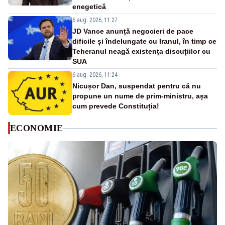
enegetică
6 aug. 2026, 11:27
JD Vance anunță negocieri de pace
dificile și îndelungate cu Iranul, în timp ce
Teheranul neagă existența discuțiilor cu
SUA
6 aug. 2026, 11:24
Nicușor Dan, suspendat pentru că nu
propune un nume de prim-ministru, așa
cum prevede Constituția!
ECONOMIE