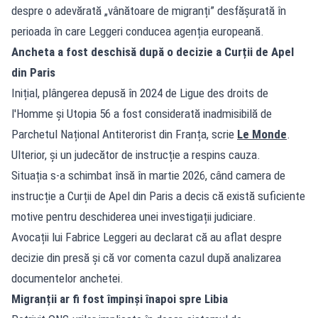
despre o adevărată „vânătoare de migranți” desfășurată în
perioada în care Leggeri conducea agenția europeană.
Ancheta a fost deschisă după o decizie a Curții de Apel
din Paris
Inițial, plângerea depusă în 2024 de Ligue des droits de
l'Homme și Utopia 56 a fost considerată inadmisibilă de
Parchetul Național Antiterorist din Franța, scrie
Le Monde
.
Ulterior, și un judecător de instrucție a respins cauza.
Situația s-a schimbat însă în martie 2026, când camera de
instrucție a Curții de Apel din Paris a decis că există suficiente
motive pentru deschiderea unei investigații judiciare.
Avocații lui Fabrice Leggeri au declarat că au aflat despre
decizie din presă și că vor comenta cazul după analizarea
documentelor anchetei.
Migranții ar fi fost împinși înapoi spre Libia