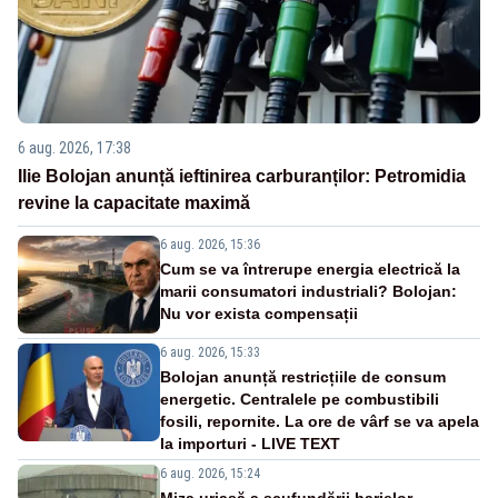
6 aug. 2026, 17:38
Ilie Bolojan anunță ieftinirea carburanților: Petromidia
revine la capacitate maximă
6 aug. 2026, 15:36
Cum se va întrerupe energia electrică la
marii consumatori industriali? Bolojan:
Nu vor exista compensații
6 aug. 2026, 15:33
Bolojan anunță restricțiile de consum
energetic. Centralele pe combustibili
fosili, repornite. La ore de vârf se va apela
la importuri - LIVE TEXT
6 aug. 2026, 15:24
Miza uriașă a scufundării barjelor.