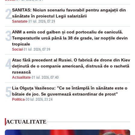
ridicate de la sol
2
SANITAS: Niciun scenariu favorabil pentru angajații din
sănătate în proiectul Legii salarizării
Sanatate
-
31 iul. 2026, 07:29
3
ANM a emis cod galben și cod portocaliu de caniculă.
Temperaturile urcă până la 38 de grade, iar nopțile devin
tropicale
Social
-
31 iul. 2026, 07:39
4
Atac fără precedent al Rusiei. O fabrică de drone din Kiev
deținută de o companie americană, distrusă de o rachetă
rusească
Actualitate
-
31 iul. 2026, 07:40
5
Lia Olguța Vasilescu: ”Ce se întâmplă în sănătate este o
bătaie de joc. Se guvernează extraordinar de prost”
Politica
-
30 iul. 2026, 23:24
ACTUALITATE