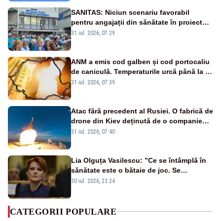
SANITAS: Niciun scenariu favorabil
pentru angajații din sănătate în proiectul
Legii salarizării
31 iul. 2026, 07:29
ANM a emis cod galben și cod portocaliu
de caniculă. Temperaturile urcă până la 38
de grade, iar nopțile devin tropicale
31 iul. 2026, 07:39
Atac fără precedent al Rusiei. O fabrică de
drone din Kiev deținută de o companie
americană, distrusă de o rachetă
31 iul. 2026, 07:40
rusească
Lia Olguța Vasilescu: ”Ce se întâmplă în
sănătate este o bătaie de joc. Se
guvernează extraordinar de prost”
30 iul. 2026, 23:24
CATEGORII POPULARE