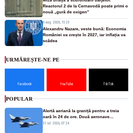
Reactorul 2 de la Cernavodă poate primi o
nouă „gură de oxigen”
6 aug. 2026, 15:23
Alexandru Nazare, veste bună: Economia
României va crește în 2027, iar inflația va
scădea
URMĂREȘTE-NE PE
Facebook
YouTube
TikTok
POPULAR
Alertă aeriană la graniță pentru a treia
oară în 24 de ore. Două aeronave
Eurofighter britanice au fost ridicate de la
31 iul. 2026, 07:24
sol