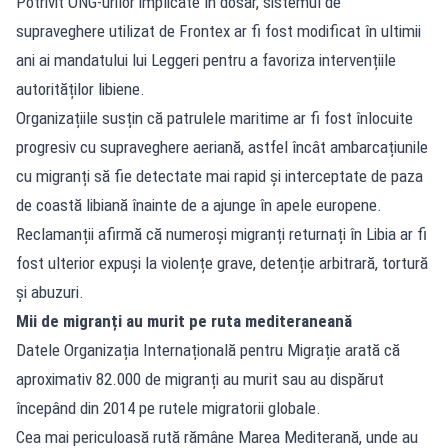
Potrivit ONG-urilor implicate în dosar, sistemul de
supraveghere utilizat de Frontex ar fi fost modificat în ultimii
ani ai mandatului lui Leggeri pentru a favoriza intervențiile
autorităților libiene.
Organizațiile susțin că patrulele maritime ar fi fost înlocuite
progresiv cu supraveghere aeriană, astfel încât ambarcațiunile
cu migranți să fie detectate mai rapid și interceptate de paza
de coastă libiană înainte de a ajunge în apele europene.
Reclamanții afirmă că numeroși migranți returnați în Libia ar fi
fost ulterior expuși la violențe grave, detenție arbitrară, tortură
și abuzuri.
Mii de migranți au murit pe ruta mediteraneană
Datele Organizația Internațională pentru Migrație arată că
aproximativ 82.000 de migranți au murit sau au dispărut
începând din 2014 pe rutele migratorii globale.
Cea mai periculoasă rută rămâne Marea Mediterană, unde au