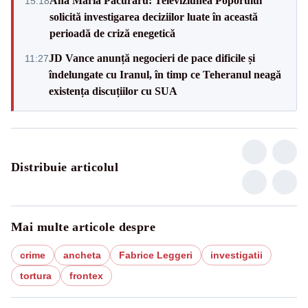
Ana Maria Păcuraru: Televiziunea Poporului
15:18
solicită investigarea deciziilor luate în această
perioadă de criză enegetică
JD Vance anunță negocieri de pace dificile și
11:27
îndelungate cu Iranul, în timp ce Teheranul neagă
existența discuțiilor cu SUA
Distribuie articolul
Mai multe articole despre
crime
ancheta
Fabrice Leggeri
investigatii
tortura
frontex