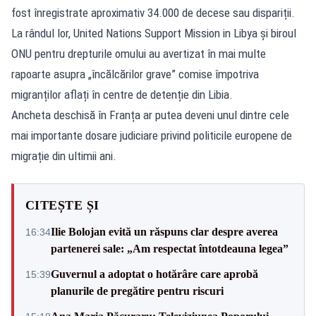
fost înregistrate aproximativ 34.000 de decese sau dispariții.
La rândul lor, United Nations Support Mission in Libya și biroul
ONU pentru drepturile omului au avertizat în mai multe
rapoarte asupra „încălcărilor grave” comise împotriva
migranților aflați în centre de detenție din Libia.
Ancheta deschisă în Franța ar putea deveni unul dintre cele
mai importante dosare judiciare privind politicile europene de
migrație din ultimii ani.
CITEȘTE ȘI
Ilie Bolojan evită un răspuns clar despre averea
16:34
partenerei sale: „Am respectat întotdeauna legea”
Guvernul a adoptat o hotărâre care aprobă
15:39
planurile de pregătire pentru riscuri