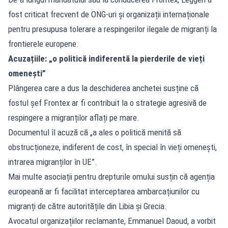
fost criticat frecvent de ONG-uri și organizații internaționale
pentru presupusa tolerare a respingerilor ilegale de migranți la
frontierele europene.
Acuzațiile: „o politică indiferentă la pierderile de vieți
omenești”
Plângerea care a dus la deschiderea anchetei susține că
fostul șef Frontex ar fi contribuit la o strategie agresivă de
respingere a migranților aflați pe mare.
Documentul îl acuză că „a ales o politică menită să
obstrucționeze, indiferent de cost, în special în vieți omenești,
intrarea migranților în UE”.
Mai multe asociații pentru drepturile omului susțin că agenția
europeană ar fi facilitat interceptarea ambarcațiunilor cu
migranți de către autoritățile din Libia și Grecia.
Avocatul organizațiilor reclamante, Emmanuel Daoud, a vorbit