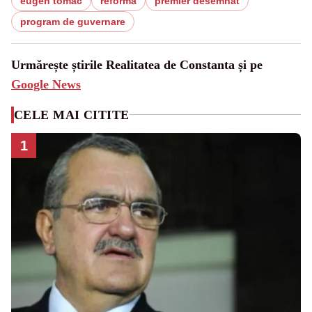
eugen tomac
reforma
premier desemnat
program de guvernare
Urmărește știrile Realitatea de Constanta și pe
Google News
CELE MAI CITITE
1