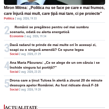
Miron Mitrea: „Politica nu se face pe care e mai frumos,
care înjură mai mult, care țipă mai tare, ci pe proiecte”
Politica
·
2 aug. 2026, 19:33
2
Românii se pregătesc pentru cel mai sumbru
scenariu, odată cu alerta energetică
Economie
-
2 aug. 2026, 19:34
3
Dacă radarul te prinde de mai multe ori în aceeași zi,
scapi cu o singură amendă? Ce spune legea
Social
-
2 aug. 2026, 21:29
4
Ana Maria Păcuraru: „Ce se alege de un om căruia i se
închide singura lui portiță?”
Social
-
2 aug. 2026, 23:25
5
Drona care a ținut Tulcea în alertă a zburat 20 de minute
deasupra apelor României. Au fost ridicate două F-16
Social
-
2 aug. 2026, 19:28
ACTUALITATE