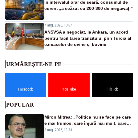
În intervalul orar de seară, consumul de
curent „a scăzut cu 200-300 de megawați”
7 aug. 2026, 10:57
ANSVSA a negociat, la Ankara, un acord
pentru facilitarea tranzitului prin Turcia al
carcaselor de ovine și bovine
URMĂREȘTE-NE PE
Facebook
YouTube
TikTok
POPULAR
Miron Mitrea: „Politica nu se face pe care
e mai frumos, care înjură mai mult, care
țipă mai tare, ci pe proiecte”
2 aug. 2026, 19:33