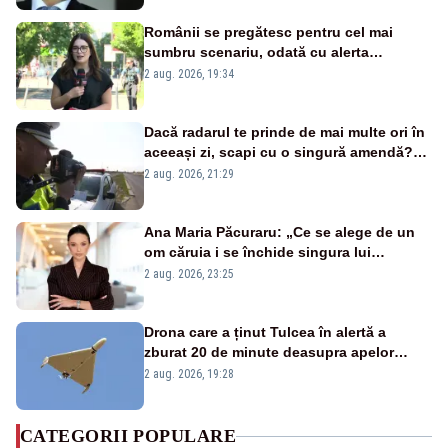
Românii se pregătesc pentru cel mai
sumbru scenariu, odată cu alerta
energetică
2 aug. 2026, 19:34
Dacă radarul te prinde de mai multe ori în
aceeași zi, scapi cu o singură amendă?
Ce spune legea
2 aug. 2026, 21:29
Ana Maria Păcuraru: „Ce se alege de un
om căruia i se închide singura lui
portiță?”
2 aug. 2026, 23:25
Drona care a ținut Tulcea în alertă a
zburat 20 de minute deasupra apelor
României. Au fost ridicate două F-16
2 aug. 2026, 19:28
CATEGORII POPULARE