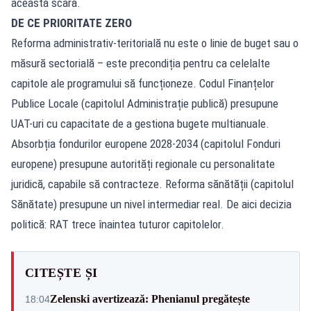
această scară.
DE CE PRIORITATE ZERO
Reforma administrativ-teritorială nu este o linie de buget sau o
măsură sectorială – este precondiția pentru ca celelalte
capitole ale programului să funcționeze. Codul Finanțelor
Publice Locale (capitolul Administrație publică) presupune
UAT-uri cu capacitate de a gestiona bugete multianuale.
Absorbția fondurilor europene 2028-2034 (capitolul Fonduri
europene) presupune autorități regionale cu personalitate
juridică, capabile să contracteze. Reforma sănătății (capitolul
Sănătate) presupune un nivel intermediar real. De aici decizia
politică: RAT trece înaintea tuturor capitolelor.
CITEȘTE ȘI
Zelenski avertizează: Phenianul pregătește
18:04