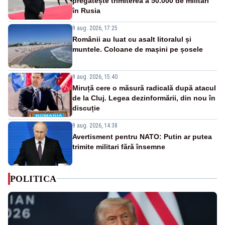
pregătește trimiterea a 50.000 de militari
în Rusia
9 aug. 2026, 17:25
Românii au luat cu asalt litoralul și
muntele. Coloane de mașini pe șosele
9 aug. 2026, 15:40
Miruță cere o măsură radicală după atacul
de la Cluj. Legea dezinformării, din nou în
discuție
9 aug. 2026, 14:38
Avertisment pentru NATO: Putin ar putea
trimite militari fără însemne
POLITICA