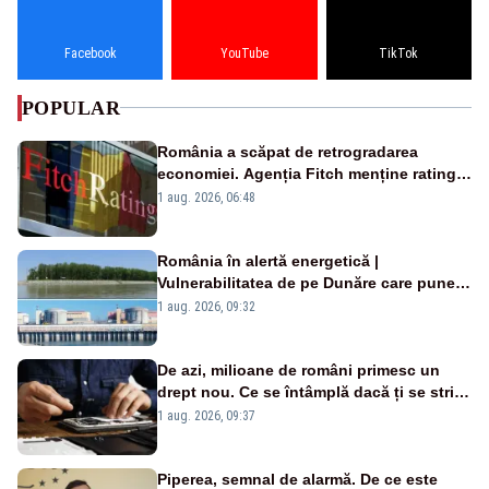
Facebook
YouTube
TikTok
POPULAR
România a scăpat de retrogradarea
economiei. Agenția Fitch menține ratingul
„BBB-” cu perspectivă negativă
1 aug. 2026, 06:48
România în alertă energetică |
Vulnerabilitatea de pe Dunăre care pune
în pericol Centrala Cernavodă era
1 aug. 2026, 09:32
cunoscută de pe vremea lui Ceaușescu
De azi, milioane de români primesc un
drept nou. Ce se întâmplă dacă ți se strică
un produs
1 aug. 2026, 09:37
Piperea, semnal de alarmă. De ce este