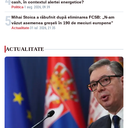
4
cash, în contextul alertei energetice?
Politica
-
1 aug. 2026, 09:39
5
Mihai Stoica a răbufnit după eliminarea FCSB: „N-am
văzut asemenea greșeli în 190 de meciuri europene”
Actualitate
-
31 iul. 2026, 21:35
ACTUALITATE