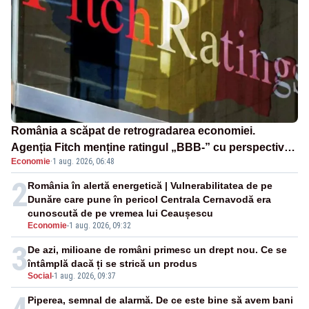
România a scăpat de retrogradarea economiei.
Agenția Fitch menține ratingul „BBB-” cu perspectivă
Economie
·
1 aug. 2026, 06:48
negativă
2
România în alertă energetică | Vulnerabilitatea de pe
Dunăre care pune în pericol Centrala Cernavodă era
cunoscută de pe vremea lui Ceaușescu
Economie
-
1 aug. 2026, 09:32
3
De azi, milioane de români primesc un drept nou. Ce se
întâmplă dacă ți se strică un produs
Social
-
1 aug. 2026, 09:37
Piperea, semnal de alarmă. De ce este bine să avem bani