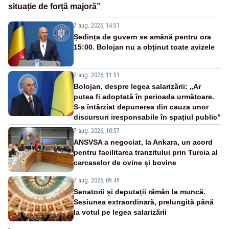
situație de forță majoră”
7 aug. 2026, 14:51
Ședința de guvern se amână pentru ora
15:00. Bolojan nu a obținut toate avizele
7 aug. 2026, 11:51
Bolojan, despre legea salarizării: „Ar
putea fi adoptată în perioada următoare.
S-a întârziat depunerea din cauza unor
discursuri iresponsabile în spaţiul public”
7 aug. 2026, 10:57
ANSVSA a negociat, la Ankara, un acord
pentru facilitarea tranzitului prin Turcia al
carcaselor de ovine și bovine
7 aug. 2026, 09:49
Senatorii și deputații rămân la muncă.
Sesiunea extraordinară, prelungită până
la votul pe legea salarizării