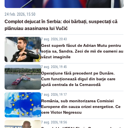
24 feb. 2026, 15:50
Complot dejucat în Serbia: doi bărbați, suspectați că
plănuiau asasinarea lui Vučić
7 aug. 2026, 20:43
Gest superb făcut de Adrian Mutu pentru
soția sa, Sandra. Zeci de mii de oameni au
văzut imaginile
7 aug. 2026, 19:45
Operațiune fără precedent pe Dunăre.
Cum funcționează digul din barje care
ajută centrala de la Cernavodă
7 aug. 2026, 19:17
România, sub monitorizarea Comisiei
Europene din cauza crizei energetice. Ce
cere Victor Negrescu
7 aug. 2026, 18:56