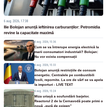
6 aug. 2026, 17:38
Ilie Bolojan anunță ieftinirea carburanților: Petromidia
revine la capacitate maximă
6 aug. 2026, 15:36
Cum se va întrerupe energia electrică la
marii consumatori industriali? Bolojan:
Nu vor exista compensații
6 aug. 2026, 15:33
Bolojan anunță restricțiile de consum
energetic. Centralele pe combustibili
fosili, repornite. La ore de vârf se va apela
la importuri - LIVE TEXT
6 aug. 2026, 15:24
Miza uriașă a scufundării barjelor.
Reactorul 2 de la Cernavodă poate primi o
nouă „gură de oxigen”