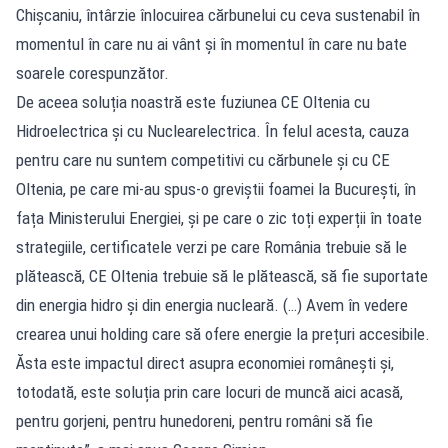
Chișcaniu, întârzie înlocuirea cărbunelui cu ceva sustenabil în
momentul în care nu ai vânt și în momentul în care nu bate
soarele corespunzător.
De aceea soluția noastră este fuziunea CE Oltenia cu
Hidroelectrica și cu Nuclearelectrica. În felul acesta, cauza
pentru care nu suntem competitivi cu cărbunele și cu CE
Oltenia, pe care mi-au spus-o greviștii foamei la București, în
fața Ministerului Energiei, și pe care o zic toți experții în toate
strategiile, certificatele verzi pe care România trebuie să le
plătească, CE Oltenia trebuie să le plătească, să fie suportate
din energia hidro și din energia nucleară. (…) Avem în vedere
crearea unui holding care să ofere energie la prețuri accesibile.
Ăsta este impactul direct asupra economiei românești și,
totodată, este soluția prin care locuri de muncă aici acasă,
pentru gorjeni, pentru hunedoreni, pentru români să fie