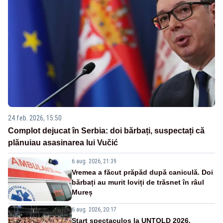
24 feb. 2026, 15:50
Complot dejucat în Serbia: doi bărbați, suspectați că
plănuiau asasinarea lui Vučić
6 aug. 2026, 21:39
Vremea a făcut prăpăd după caniculă. Doi
bărbați au murit loviți de trăsnet în râul
Mureș
6 aug. 2026, 20:17
Start spectaculos la UNTOLD 2026.