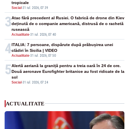
tropicale
Social
-
31 iul. 2026, 07:39
3
Atac fără precedent al Rusiei. O fabrică de drone din Kiev
deținută de o companie americană, distrusă de o rachetă
rusească
Actualitate
-
31 iul. 2026, 07:40
4
ITALIA: 7 persoane, dispărute după prăbușirea unei
clădiri în Sicilia | VIDEO
Actualitate
-
31 iul. 2026, 07:50
5
Alertă aeriană la graniță pentru a treia oară în 24 de ore.
Două aeronave Eurofighter britanice au fost ridicate de la
sol
Social
-
31 iul. 2026, 07:24
ACTUALITATE