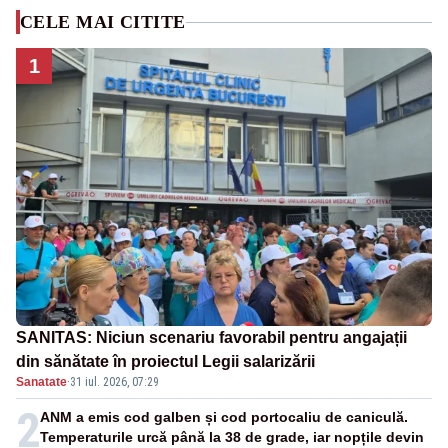
CELE MAI CITITE
1
SANITAS: Niciun scenariu favorabil pentru angajații
din sănătate în proiectul Legii salarizării
Sanatate
·
31 iul. 2026, 07:29
2
ANM a emis cod galben și cod portocaliu de caniculă.
Temperaturile urcă până la 38 de grade, iar nopțile devin