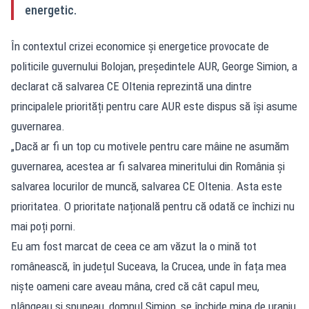
energetic.
În contextul crizei economice și energetice provocate de
politicile guvernului Bolojan, președintele AUR, George Simion, a
declarat că salvarea CE Oltenia reprezintă una dintre
principalele priorități pentru care AUR este dispus să își asume
guvernarea.
„Dacă ar fi un top cu motivele pentru care mâine ne asumăm
guvernarea, acestea ar fi salvarea mineritului din România și
salvarea locurilor de muncă, salvarea CE Oltenia. Asta este
prioritatea. O prioritate națională pentru că odată ce închizi nu
mai poți porni.
Eu am fost marcat de ceea ce am văzut la o mină tot
românească, în județul Suceava, la Crucea, unde în fața mea
niște oameni care aveau mâna, cred că cât capul meu,
plângeau și spuneau, domnul Simion, se închide mina de uraniu,