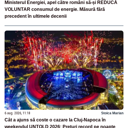
Ministerul Energiei, apel către români să-și REDUCĂ
VOLUNTAR consumul de energie. Măsură fără
precedent în ultimele decenii
6 aug. 2026, 11:18
Stoica Marian
Cât a ajuns să coste o cazare la Cluj-Napoca în
weekendul UNTOLD 2026: Prețuri record pe noapte