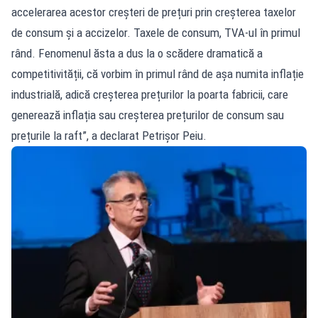
accelerarea acestor creșteri de prețuri prin creșterea taxelor
de consum și a accizelor. Taxele de consum, TVA-ul în primul
rând. Fenomenul ăsta a dus la o scădere dramatică a
competitivității, că vorbim în primul rând de așa numita inflație
industrială, adică creșterea prețurilor la poarta fabricii, care
generează inflația sau creșterea prețurilor de consum sau
prețurile la raft”, a declarat Petrișor Peiu.