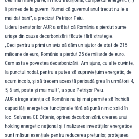
cea mai mare parte, în mod tradițional, complexul energetic (…)
îi primea de la guvern. Numai că guvernul anul trecut nu le-a
mai dat bani”, a precizat Petrișor Peiu.
Liderul senatorilor AUR a arătat că România a pierdut sume
uriașe din cauza decarbonizării făcute fără strategie.
„Deci pentru a primi un aviz să dăm un ajutor de stat de 215
milioane de euro, România a pierdut 25 de miliarde de euro.
Cam asta e povestea decarbonizării. Am ajuns, cu alte cuvinte,
la punctul nodal, pentru a putea să supraviețuim energetic, de
acum încolo, și să trecem această perioadă grea în următorii 4,
5, 6 ani, poate și mai mult”, a spus Petrișor Peiu.
AUR atrage atenția că România nu își mai permite să închidă
capacități energetice funcționale fără să pună nimic solid în
loc. Salvarea CE Oltenia, oprirea decarbonizării, crearea unui
holding energetic național și finalizarea investițiilor energetice
sunt măsuri esențiale pentru reducerea prețurilor, protejarea