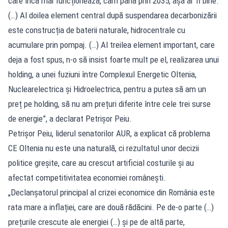
care încă mai funcționează, cam până prin 2035, așa ar fi bine.
(…) Al doilea element central după suspendarea decarbonizării
este construcția de baterii naturale, hidrocentrale cu
acumulare prin pompaj. (…) Al treilea element important, care
deja a fost spus, n-o să insist foarte mult pe el, realizarea unui
holding, a unei fuziuni între Complexul Energetic Oltenia,
Nuclearelectrica și Hidroelectrica, pentru a putea să am un
preț pe holding, să nu am prețuri diferite între cele trei surse
de energie”, a declarat Petrișor Peiu.
Petrișor Peiu, liderul senatorilor AUR, a explicat că problema
CE Oltenia nu este una naturală, ci rezultatul unor decizii
politice greșite, care au crescut artificial costurile și au
afectat competitivitatea economiei românești.
„Declanșatorul principal al crizei economice din România este
rata mare a inflației, care are două rădăcini. Pe de-o parte (…)
prețurile crescute ale energiei (…) și pe de altă parte,