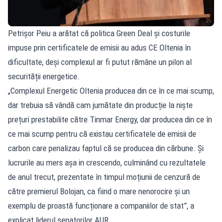
Petrișor Peiu a arătat că politica Green Deal și costurile
impuse prin certificatele de emisii au adus CE Oltenia în
dificultate, deși complexul ar fi putut rămâne un pilon al
securității energetice.
„Complexul Energetic Oltenia producea din ce în ce mai scump,
dar trebuia să vândă cam jumătate din producție la niște
prețuri prestabilite către Tinmar Energy, dar producea din ce în
ce mai scump pentru că existau certificatele de emisii de
carbon care penalizau faptul că se producea din cărbune. Și
lucrurile au mers așa in crescendo, culminând cu rezultatele
de anul trecut, prezentate în timpul moțiunii de cenzură de
către premierul Bolojan, ca fiind o mare nenorocire și un
exemplu de proastă funcționare a companiilor de stat”, a
explicat liderul senatorilor AUR.