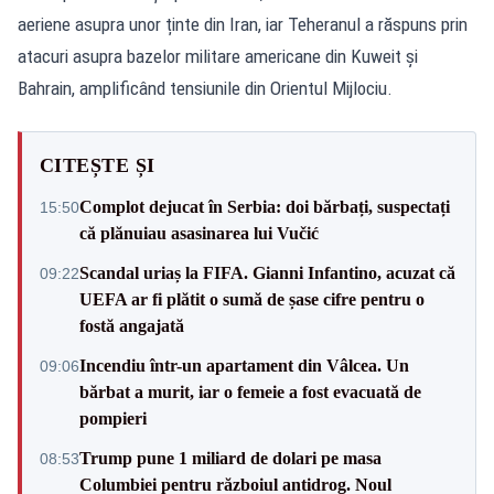
aeriene asupra unor ținte din Iran, iar Teheranul a răspuns prin
atacuri asupra bazelor militare americane din Kuweit și
Bahrain, amplificând tensiunile din Orientul Mijlociu.
CITEȘTE ȘI
Complot dejucat în Serbia: doi bărbați, suspectați
15:50
că plănuiau asasinarea lui Vučić
Scandal uriaș la FIFA. Gianni Infantino, acuzat că
09:22
UEFA ar fi plătit o sumă de șase cifre pentru o
fostă angajată
Incendiu într-un apartament din Vâlcea. Un
09:06
bărbat a murit, iar o femeie a fost evacuată de
pompieri
Trump pune 1 miliard de dolari pe masa
08:53
Columbiei pentru războiul antidrog. Noul