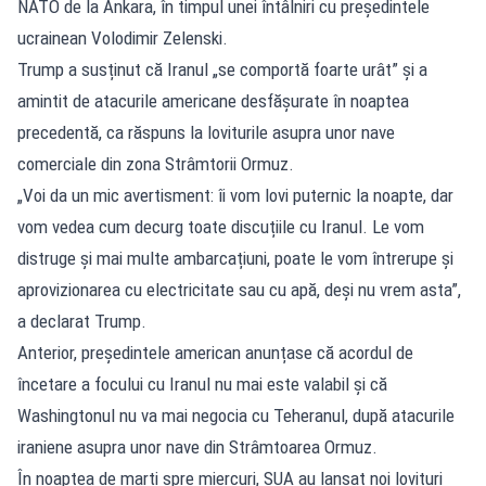
NATO de la Ankara, în timpul unei întâlniri cu președintele
ucrainean Volodimir Zelenski.
Trump a susținut că Iranul „se comportă foarte urât” și a
amintit de atacurile americane desfășurate în noaptea
precedentă, ca răspuns la loviturile asupra unor nave
comerciale din zona Strâmtorii Ormuz.
„Voi da un mic avertisment: îi vom lovi puternic la noapte, dar
vom vedea cum decurg toate discuțiile cu Iranul. Le vom
distruge și mai multe ambarcațiuni, poate le vom întrerupe și
aprovizionarea cu electricitate sau cu apă, deși nu vrem asta”,
a declarat Trump.
Anterior, președintele american anunțase că acordul de
încetare a focului cu Iranul nu mai este valabil și că
Washingtonul nu va mai negocia cu Teheranul, după atacurile
iraniene asupra unor nave din Strâmtoarea Ormuz.
În noaptea de marți spre miercuri, SUA au lansat noi lovituri