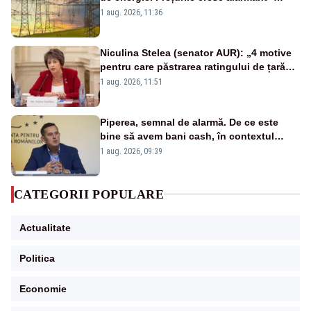
Analiză Realitatea Plus
1 aug. 2026, 11:36
Niculina Stelea (senator AUR): „4 motive
pentru care păstrarea ratingului de țară
nu este o reușită pentru Guvernul
1 aug. 2026, 11:51
Bolojan”
Piperea, semnal de alarmă. De ce este
bine să avem bani cash, în contextul
alertei energetice?
1 aug. 2026, 09:39
CATEGORII POPULARE
Actualitate
Politica
Economie