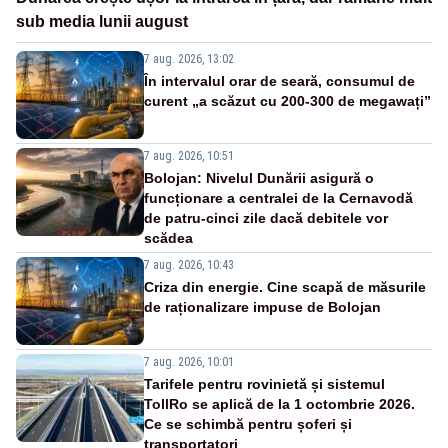
sub media lunii august
7 aug. 2026, 13:02
În intervalul orar de seară, consumul de
curent „a scăzut cu 200-300 de megawați”
7 aug. 2026, 10:51
Bolojan: Nivelul Dunării asigură o
funcționare a centralei de la Cernavodă
de patru-cinci zile dacă debitele vor
scădea
7 aug. 2026, 10:43
Criza din energie. Cine scapă de măsurile
de raționalizare impuse de Bolojan
7 aug. 2026, 10:01
Tarifele pentru rovinietă și sistemul
TollRo se aplică de la 1 octombrie 2026.
Ce se schimbă pentru șoferi și
transportatori