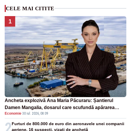
CELE MAI CITITE
1
Ancheta explozivă Ana Maria Păcuraru: Șantierul
Damen Mangalia, dosarul care scufundă apărarea
Economie
·
30 iul. 2026, 08:09
României
2
Furturi de 800.000 de euro din aeronavele unei companii
aeriene. 16 suspecți, vizați de anchetă