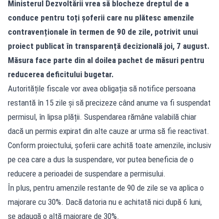
Ministerul Dezvoltării vrea să blocheze dreptul de a
conduce pentru toți șoferii care nu plătesc amenzile
contravenționale în termen de 90 de zile, potrivit unui
proiect publicat în transparență decizională joi, 7 august.
Măsura face parte din al doilea pachet de măsuri pentru
reducerea deficitului bugetar.
Autoritățile fiscale vor avea obligația să notifice persoana
restantă în 15 zile și să precizeze când anume va fi suspendat
permisul, în lipsa plății. Suspendarea rămâne valabilă chiar
dacă un permis expirat din alte cauze ar urma să fie reactivat.
Conform proiectului, șoferii care achită toate amenzile, inclusiv
pe cea care a dus la suspendare, vor putea beneficia de o
reducere a perioadei de suspendare a permisului.
În plus, pentru amenzile restante de 90 de zile se va aplica o
majorare cu 30%. Dacă datoria nu e achitată nici după 6 luni,
se adaugă o altă majorare de 30%.