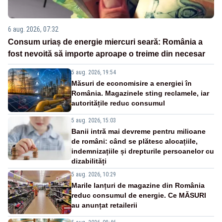
6 aug. 2026, 07:32
Consum uriaș de energie miercuri seară: România a
fost nevoită să importe aproape o treime din necesar
5 aug. 2026, 19:54
Măsuri de economisire a energiei în
România. Magazinele sting reclamele, iar
autoritățile reduc consumul
5 aug. 2026, 15:03
Banii intră mai devreme pentru milioane
de români: când se plătesc alocațiile,
indemnizațiile și drepturile persoanelor cu
dizabilități
5 aug. 2026, 10:29
Marile lanțuri de magazine din România
reduc consumul de energie. Ce MĂSURI
au anunțat retailerii