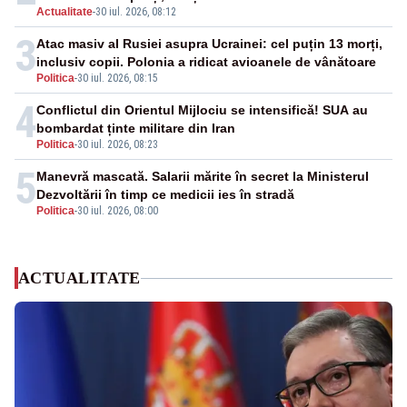
Actualitate
-
30 iul. 2026, 08:12
3
Atac masiv al Rusiei asupra Ucrainei: cel puțin 13 morți,
inclusiv copii. Polonia a ridicat avioanele de vânătoare
Politica
-
30 iul. 2026, 08:15
4
Conflictul din Orientul Mijlociu se intensifică! SUA au
bombardat ținte militare din Iran
Politica
-
30 iul. 2026, 08:23
5
Manevră mascată. Salarii mărite în secret la Ministerul
Dezvoltării în timp ce medicii ies în stradă
Politica
-
30 iul. 2026, 08:00
ACTUALITATE