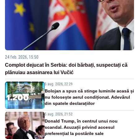
24 feb. 2026, 15:50
Complot dejucat în Serbia: doi bărbați, suspectați că
plănuiau asasinarea lui Vučić
5 aug. 2026, 22:29
Bolojan a spus că stinge luminile acasă și
nu folosește aerul condiționat. Adevărul
din spatele declarațiilor
5 aug. 2026, 21:52
Donald Trump, în centrul unui nou
scandal. Acuzații privind accesul
preferențial la postările sale