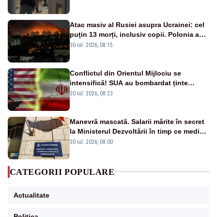
Atac masiv al Rusiei asupra Ucrainei: cel
puțin 13 morți, inclusiv copii. Polonia a
ridicat avioanele de vânătoare
30 iul. 2026, 08:15
Conflictul din Orientul Mijlociu se
intensifică! SUA au bombardat ținte
militare din Iran
30 iul. 2026, 08:23
Manevră mascată. Salarii mărite în secret
la Ministerul Dezvoltării în timp ce medicii
ies în stradă
30 iul. 2026, 08:00
CATEGORII POPULARE
Actualitate
Politica