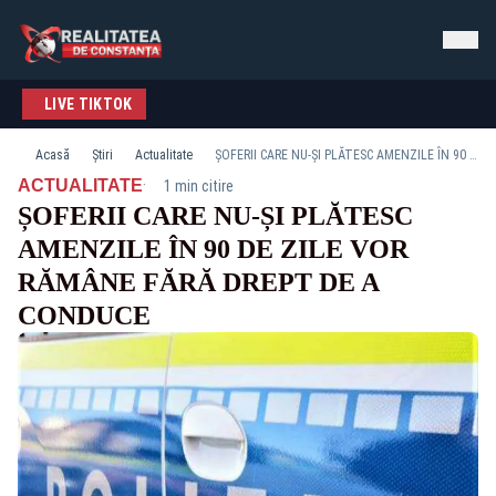
LIVE TIKTOK
Acasă
Știri
Actualitate
ȘOFERII CARE NU-ȘI PLĂTESC AMENZILE ÎN 90 DE ZILE VOR RĂMÂNE FĂRĂ DREPT DE A CONDUCE
·
ACTUALITATE
1 min citire
ȘOFERII CARE NU-ȘI PLĂTESC
AMENZILE ÎN 90 DE ZILE VOR
RĂMÂNE FĂRĂ DREPT DE A
CONDUCE