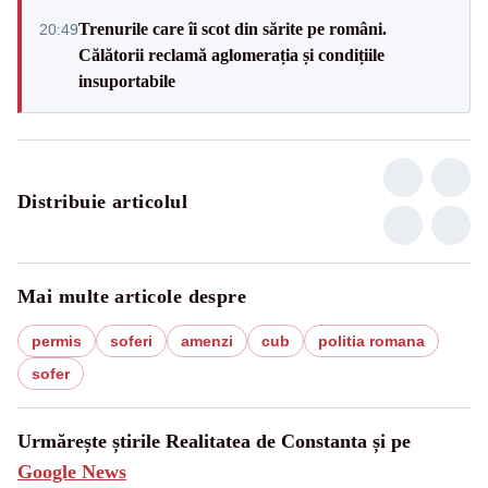
Trenurile care îi scot din sărite pe români.
20:49
Călătorii reclamă aglomerația și condițiile
insuportabile
Distribuie articolul
Mai multe articole despre
permis
soferi
amenzi
cub
politia romana
sofer
Urmărește știrile Realitatea de Constanta și pe
Google News