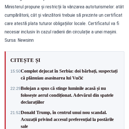
Ministerul propune și restricții la vânzarea autoturismelor: atât
cumpărătorii, cât și vânzătorii trebuie să prezinte un certificat
care atestă plata tuturor obligațiilor locale. Certificatul va fi
necesar inclusiv în cazul radierii din circulație a unei mașini.
Sursa: Newsinn
CITEȘTE ȘI
Complot dejucat în Serbia: doi bărbați, suspectați
15:50
că plănuiau asasinarea lui Vučić
Bolojan a spus că stinge luminile acasă și nu
22:29
folosește aerul condiționat. Adevărul din spatele
declarațiilor
Donald Trump, în centrul unui nou scandal.
21:52
Acuzații privind accesul preferențial la postările
sale