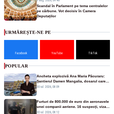
5 aug. 2026, 09:46
Scandal în Parlament pe tema centralelor
pe cărbune. Vot decisiv în Camera
Deputaților
URMĂREȘTE-NE PE
Facebook
YouTube
TikTok
POPULAR
Ancheta explozivă Ana Maria Păcuraru:
Șantierul Damen Mangalia, dosarul care
scufundă apărarea României
30 iul. 2026, 08:09
Furturi de 800.000 de euro din aeronavele
unei companii aeriene. 16 suspecți, vizați
de anchetă
30 iul. 2026, 08:12