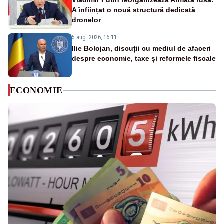
Vladimir Putin reorganizează Armata rusă.
A înființat o nouă structură dedicată
dronelor
5 aug. 2026, 16:11
Ilie Bolojan, discuții cu mediul de afaceri
despre economie, taxe și reformele fiscale
ECONOMIE