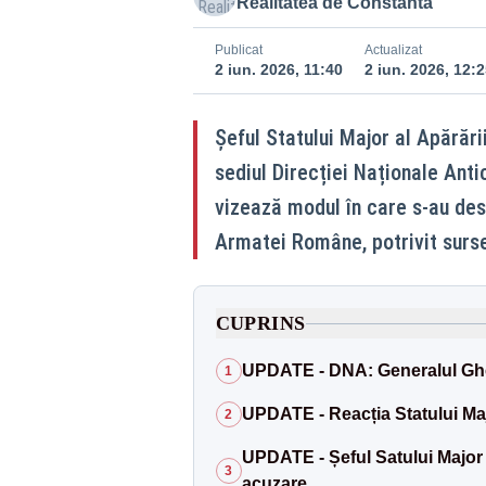
Realitatea de Constanta
Publicat
Actualizat
2 iun. 2026, 11:40
2 iun. 2026, 12:2
Șeful Statului Major al Apărări
sediul Direcției Naționale Anti
vizează modul în care s-au des
Armatei Române, potrivit surs
CUPRINS
UPDATE - DNA: Generalul Ghe
1
UPDATE - Reacția Statului Maj
2
UPDATE - Șeful Satului Major a
3
acuzare