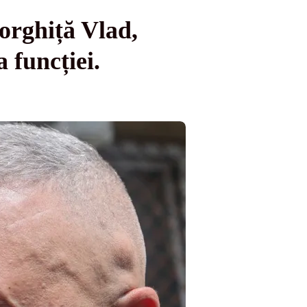
orghiță Vlad,
 funcției.