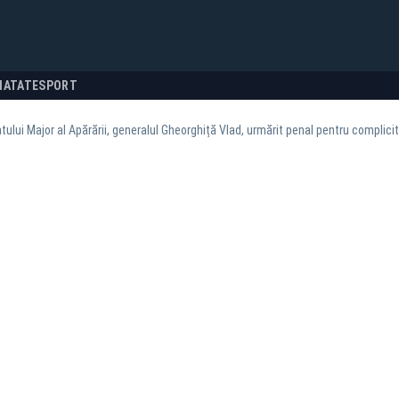
NATATE
SPORT
tului Major al Apărării, generalul Gheorghiță Vlad, urmărit penal pentru complici