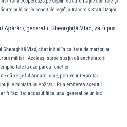
nstituția cooperează pe deplin cu autoritățile abilitate și
ăcute publice, în condițiile legii”, a transmis Statul Major
 Apărării, generalul Gheorghiță Vlad, va fi pus
l Gheorghiță Vlad, citat inițial în calitate de martor, ar
orii militari. Aceleași surse susțin că anchetatorii
complicitate la uzurparea funcției.
e către șeful Armatei care, potrivit interpretării
tribuțiile ministrului Apărării. Prin emiterea acestui
 fi facilitat accesul fiicei unui general pe un loc