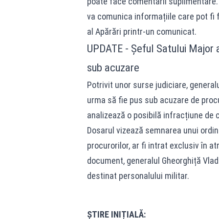
poate face comentarii suplimentare. I
va comunica informațiile care pot fi f
al Apărări printr-un comunicat.
UPDATE - Șeful Satului Major al
sub acuzare
Potrivit unor surse judiciare, generalu
urma să fie pus sub acuzare de procur
analizează o posibilă infracțiune de 
Dosarul vizează semnarea unui ordin d
procurorilor, ar fi intrat exclusiv în a
document, generalul Gheorghiță Vlad ar
destinat personalului militar.
ȘTIRE INIȚIALĂ: