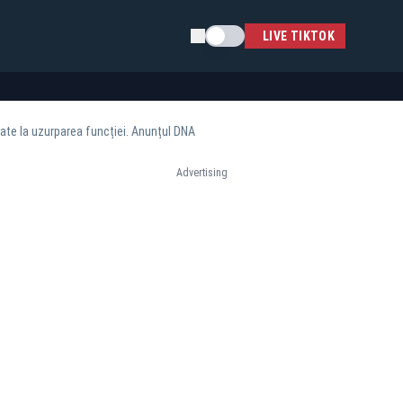
Schimba tema
LIVE TIKTOK
tate la uzurparea funcției. Anunțul DNA
Advertising