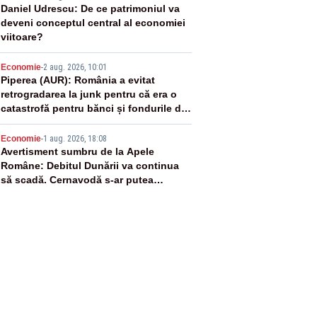
3
Daniel Udrescu: De ce patrimoniul va
deveni conceptul central al economiei
viitoare?
4
Economie
-
2 aug. 2026, 10:01
Piperea (AUR): România a evitat
retrogradarea la junk pentru că era o
catastrofă pentru bănci și fondurile de
pensii
5
Economie
-
1 aug. 2026, 18:08
Avertisment sumbru de la Apele
Române: Debitul Dunării va continua
să scadă. Cernavodă s-ar putea
închide în 4 zile