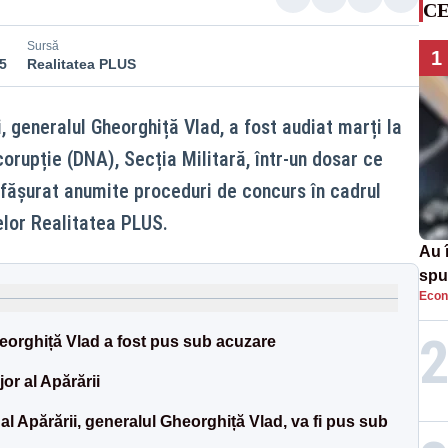
CE
Sursă
1
5
Realitatea PLUS
i, generalul Gheorghiță Vlad, a fost audiat marți la
corupție (DNA), Secția Militară, într-un dosar ce
fășurat anumite proceduri de concurs în cadrul
elor Realitatea PLUS.
Au 
spu
Econ
pas
orghiță Vlad a fost pus sub acuzare
or al Apărării
l Apărării, generalul Gheorghiță Vlad, va fi pus sub