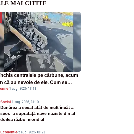
LE MAI CITITE
închis centralele pe cărbune, acum
n că au nevoie de ele. Cum se
omie
·
1 aug. 2026, 18:11
ează vina în plină criză energetică
2
Social
-
1 aug. 2026, 23:10
Dunărea a secat atât de mult încât a
scos la suprafață nave naziste din al
doilea război mondial
Economie
-
2 aug. 2026, 09:22