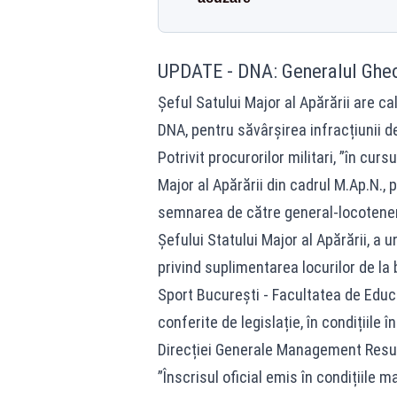
UPDATE - DNA: Generalul Gheo
Șeful Satului Major al Apărării are c
DNA, pentru săvârșirea infracțiunii d
Potrivit procurorilor militari, ”în curs
Major al Apărării din cadrul M.Ap.N., p
semnarea de către general-locotenent B
Șefului Statului Major al Apărării, a u
privind suplimentarea locurilor de la
Sport București - Facultatea de Educaț
conferite de legislație, în condițiile î
Direcției Generale Management Resur
”Înscrisul oficial emis în condițiile 