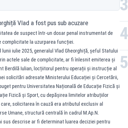
rghiță Vlad a fost pus sub acuzare
alitatea de suspect într-un dosar penal instrumentat de
e complicitate la uzurparea funcției.
ul lunii iulie 2025, generalul Vlad Gheorghiță, șeful Statului
rin actele sale de complicitate, ar fi înlesnit emiterea și
erdilă Iulian, locțiitorul pentru operații și instrucție al
nei solicitări adresate Ministerului Educației și Cercetării,
 buget pentru Universitatea Națională de Educație Fizică și
ie Fizică și Sport, cu depășirea limitelor atribuțiilor
n care, solicitarea în cauză era atributul exclusiv al
se Umane, structură centrală în cadrul M.Ap.N.
mai sus descrise ar fi determinat luarea deciziei pentru