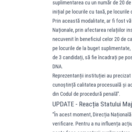
suplimentarea cu un număr de 20 de l
inițial pe locurile cu taxă, pe locuril
Prin această modalitate, ar fi fost vă
Naționale, prin afectarea relațiilor ins
necuvenit în beneficiul celor 20 de c
pe locurile de la buget suplimentate,
de 3 candidați, să fie încadrați pe pos
DNA.
Reprezentanții instituției au preciza
cunoștință calitatea procesuală și ac
din Codul de procedură penală”.
UPDATE - Reacția Statului Majo
”În acest moment, Direcția Națională 
verificare. Pentru a nu influența acți