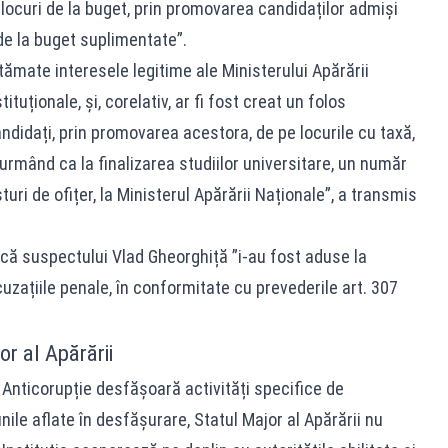
ocuri de la buget, prin promovarea candidaților admiși
e de la buget suplimentate”.
tămate interesele legitime ale Ministerului Apărării
tituționale, și, corelativ, ar fi fost creat un folos
andidați, prin promovarea acestora, de pe locurile cu taxă,
 urmând ca la finalizarea studiilor universitare, un număr
turi de ofițer, la Ministerul Apărării Naționale”, a transmis
t că suspectului Vlad Gheorghiță ”i-au fost aduse la
uzațiile penale, în conformitate cu prevederile art. 307
r al Apărării
Anticorupție desfășoară activități specifice de
unile aflate în desfășurare, Statul Major al Apărării nu