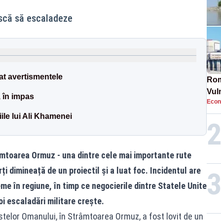
riscă să escaladeze
at avertismentele
Rom
Vul
, în impas
Econ
pun
cun
iile lui Ali Khamenei
trâmtoarea Ormuz - una dintre cele mai importante rute
ți dimineață de un proiectil și a luat foc. Incidentul are
me în regiune, în timp ce negocierile dintre Statele Unite
noi escaladări militare crește.
astelor Omanului, în Strâmtoarea Ormuz, a fost lovit de un