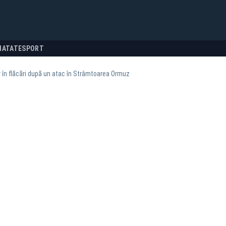
NATATE
SPORT
r în flăcări după un atac în Strâmtoarea Ormuz