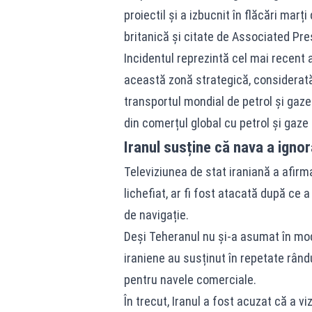
proiectil și a izbucnit în flăcări mar
britanică și citate de Associated Pre
Incidentul reprezintă cel mai recent
această zonă strategică, considerată
transportul mondial de petrol și gaze
din comerțul global cu petrol și gaz
Iranul susține că nava a igno
Televiziunea de stat iraniană a afirm
lichefiat, ar fi fost atacată după ce a
de navigație.
Deși Teheranul nu și-a asumat în mod 
iraniene au susținut în repetate rând
pentru navele comerciale.
În trecut, Iranul a fost acuzat că a 