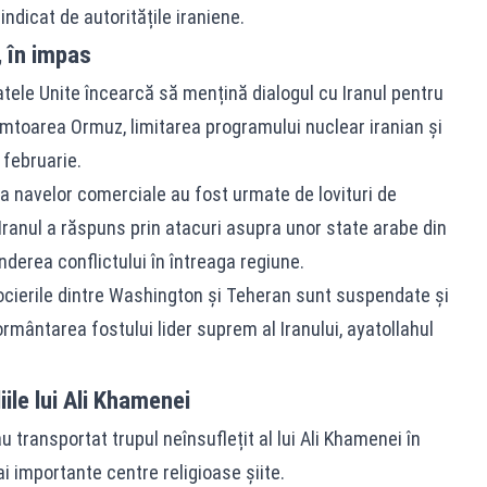
indicat de autoritățile iraniene.
, în impas
tatele Unite încearcă să mențină dialogul cu Iranul pentru
âmtoarea Ormuz, limitarea programului nuclear iranian și
 februarie.
ra navelor comerciale au fost urmate de lovituri de
 Iranul a răspuns prin atacuri asupra unor state arabe din
nderea conflictului în întreaga regiune.
egocierile dintre Washington și Teheran sunt suspendate și
rmântarea fostului lider suprem al Iranului, ayatollahul
ile lui Ali Khamenei
 au transportat trupul neînsuflețit al lui Ali Khamenei în
i importante centre religioase șiite.