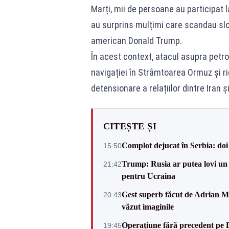
Marți, mii de persoane au participat 
au surprins mulțimi care scandau slog
american Donald Trump.
În acest context, atacul asupra petrol
navigației în Strâmtoarea Ormuz și r
detensionare a relațiilor dintre Iran ș
CITEȘTE ȘI
Complot dejucat în Serbia: doi 
15:50
Trump: Rusia ar putea lovi un
21:42
pentru Ucraina
Gest superb făcut de Adrian Mu
20:43
văzut imaginile
Operațiune fără precedent pe 
19:45