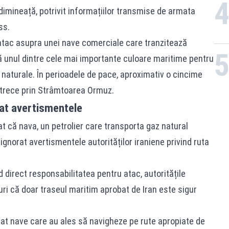
ți dimineață, potrivit informațiilor transmise de armata
ss.
 atac asupra unei nave comerciale care tranzitează
 unul dintre cele mai importante culoare maritime pentru
 naturale. În perioadele de pace, aproximativ o cincime
e trece prin Strâmtoarea Ormuz.
rat avertismentele
at că nava, un petrolier care transporta gaz natural
 ignorat avertismentele autorităților iraniene privind ruta
direct responsabilitatea pentru atac, autoritățile
uri că doar traseul maritim aprobat de Iran este sigur
vizat nave care au ales să navigheze pe rute apropiate de