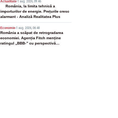
4
Actualitate
-
1 aug. 2026, 09:46
România, la limita tehnică a
importurilor de energie. Prețurile cresc
alarmant - Analiză Realitatea Plus
5
Economie
-
1 aug. 2026, 06:48
România a scăpat de retrogradarea
economiei. Agenția Fitch menține
ratingul „BBB-” cu perspectivă
negativă