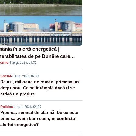
ânia în alertă energetică |
nerabilitatea de pe Dunăre care
omie
·
1 aug. 2026, 09:32
e în pericol Centrala Cernavodă era
oscută de pe vremea lui Ceaușescu
2
Social
-
1 aug. 2026, 09:37
De azi, milioane de români primesc un
drept nou. Ce se întâmplă dacă ți se
strică un produs
3
Politica
-
1 aug. 2026, 09:39
Piperea, semnal de alarmă. De ce este
bine să avem bani cash, în contextul
alertei energetice?