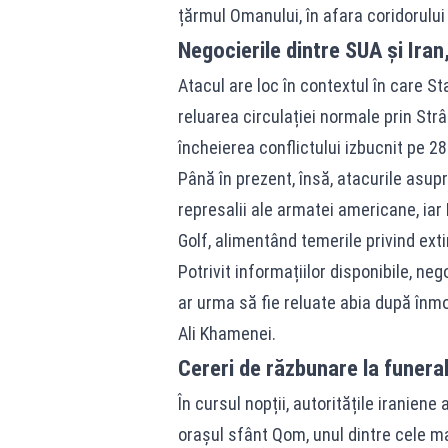
țărmul Omanului, în afara coridorului 
Negocierile dintre SUA și Iran
Atacul are loc în contextul în care S
reluarea circulației normale prin Str
încheierea conflictului izbucnit pe 28
Până în prezent, însă, atacurile asup
represalii ale armatei americane, iar
Golf, alimentând temerile privind exti
Potrivit informațiilor disponibile, n
ar urma să fie reluate abia după înmo
Ali Khamenei.
Cereri de răzbunare la funerali
În cursul nopții, autoritățile iraniene
orașul sfânt Qom, unul dintre cele ma