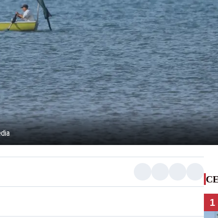
dia
CE
1