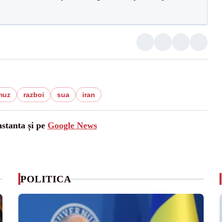
muz
razboi
sua
iran
nstanta și pe
Google News
POLITICA