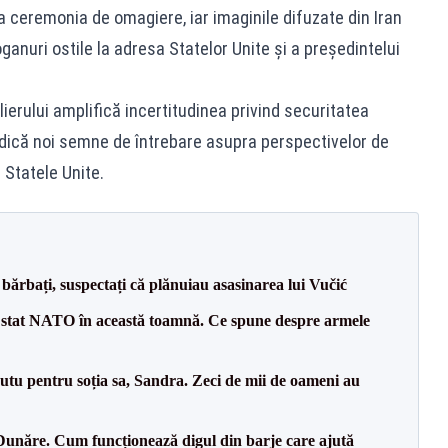
la ceremonia de omagiere, iar imaginile difuzate din Iran
anuri ostile la adresa Statelor Unite și a președintelui
ierului amplifică incertitudinea privind securitatea
idică noi semne de întrebare asupra perspectivelor de
i Statele Unite.
bărbați, suspectați că plănuiau asasinarea lui Vučić
 stat NATO în această toamnă. Ce spune despre armele
tu pentru soția sa, Sandra. Zeci de mii de oameni au
Dunăre. Cum funcționează digul din barje care ajută