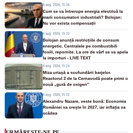
6 aug. 2026, 15:36
Cum se va întrerupe energia electrică la
marii consumatori industriali? Bolojan:
Nu vor exista compensații
6 aug. 2026, 15:33
Bolojan anunță restricțiile de consum
energetic. Centralele pe combustibili
fosili, repornite. La ore de vârf se va apela
la importuri - LIVE TEXT
6 aug. 2026, 15:24
Miza uriașă a scufundării barjelor.
Reactorul 2 de la Cernavodă poate primi o
nouă „gură de oxigen”
6 aug. 2026, 15:23
Alexandru Nazare, veste bună: Economia
României va crește în 2027, iar inflația va
scădea
URMĂREȘTE-NE PE