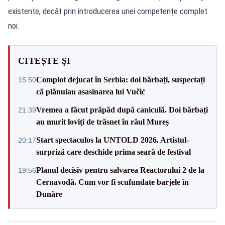
existente, decât prin introducerea unei competențe complet
noi.
CITEȘTE ȘI
Complot dejucat în Serbia: doi bărbați, suspectați
15:50
că plănuiau asasinarea lui Vučić
Vremea a făcut prăpăd după caniculă. Doi bărbați
21:39
au murit loviți de trăsnet în râul Mureș
Start spectaculos la UNTOLD 2026. Artistul-
20:17
surpriză care deschide prima seară de festival
Planul decisiv pentru salvarea Reactorului 2 de la
19:56
Cernavodă. Cum vor fi scufundate barjele în
Dunăre