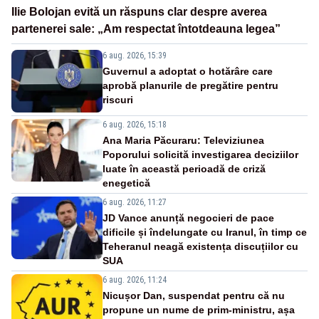
Ilie Bolojan evită un răspuns clar despre averea
partenerei sale: „Am respectat întotdeauna legea”
6 aug. 2026, 15:39
Guvernul a adoptat o hotărâre care
aprobă planurile de pregătire pentru
riscuri
6 aug. 2026, 15:18
Ana Maria Păcuraru: Televiziunea
Poporului solicită investigarea deciziilor
luate în această perioadă de criză
enegetică
6 aug. 2026, 11:27
JD Vance anunță negocieri de pace
dificile și îndelungate cu Iranul, în timp ce
Teheranul neagă existența discuțiilor cu
SUA
6 aug. 2026, 11:24
Nicușor Dan, suspendat pentru că nu
propune un nume de prim-ministru, așa