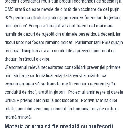
procent considerat mult sub pragul recomandat de specialiști.
OMS arată că este nevoie de o rată de vaccinare de cel puțin
95% pentru controlul rujeolei și prevenirea focarelor. Inițiatorii
mai spun că Europa a înregistrat anul trecut cel mai mare
număr de cazuri de rujeolă din ultimele peste două decenii, iar
riscul unor noi focare rămâne ridicat. Parlamentarii PSD susțin
că noua disciplină ar avea și rolul de a preveni consumul de
droguri în rândul elevilor.
„Fenomenul relevă necesitatea consolidării prevenției primare
prin educație sistematică, adaptată vârstei, înainte ca
experimentarea să se transforme în consum recurent și în
conduită de risc”, arată inițiatorii. Proiectul amintește și datele
UNICEF privind sarcinile la adolescente. Potrivit statisticilor
citate, unul din zece copii născuți în România provine dintr-o
mamă minoră.
Materia ar urma să fie predată cu profesorii