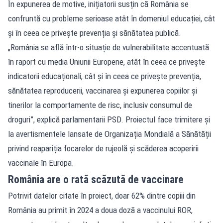
În expunerea de motive, inițiatorii susțin că România se
confruntă cu probleme serioase atât în domeniul educației, cât
și în ceea ce privește prevenția și sănătatea publică.
„România se află într-o situație de vulnerabilitate accentuată
în raport cu media Uniunii Europene, atât în ceea ce privește
indicatorii educaționali, cât și în ceea ce privește prevenția,
sănătatea reproducerii, vaccinarea și expunerea copiilor și
tinerilor la comportamente de risc, inclusiv consumul de
droguri”, explică parlamentarii PSD. Proiectul face trimitere și
la avertismentele lansate de Organizația Mondială a Sănătății
privind reapariția focarelor de rujeolă și scăderea acoperirii
vaccinale în Europa.
România are o rată scăzută de vaccinare
Potrivit datelor citate în proiect, doar 62% dintre copiii din
România au primit în 2024 a doua doză a vaccinului ROR,