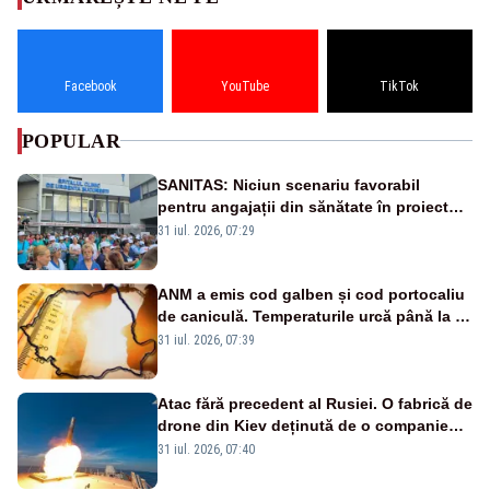
Facebook
YouTube
TikTok
POPULAR
SANITAS: Niciun scenariu favorabil
pentru angajații din sănătate în proiectul
Legii salarizării
31 iul. 2026, 07:29
ANM a emis cod galben și cod portocaliu
de caniculă. Temperaturile urcă până la 38
de grade, iar nopțile devin tropicale
31 iul. 2026, 07:39
Atac fără precedent al Rusiei. O fabrică de
drone din Kiev deținută de o companie
americană, distrusă de o rachetă
31 iul. 2026, 07:40
rusească