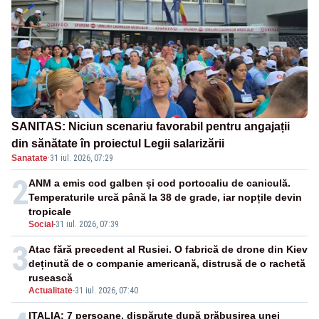
SANITAS: Niciun scenariu favorabil pentru angajații
din sănătate în proiectul Legii salarizării
Sanatate
·
31 iul. 2026, 07:29
2
ANM a emis cod galben și cod portocaliu de caniculă.
Temperaturile urcă până la 38 de grade, iar nopțile devin
tropicale
Social
-
31 iul. 2026, 07:39
3
Atac fără precedent al Rusiei. O fabrică de drone din Kiev
deținută de o companie americană, distrusă de o rachetă
rusească
Actualitate
-
31 iul. 2026, 07:40
ITALIA: 7 persoane, dispărute după prăbușirea unei