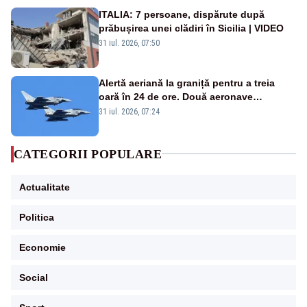
ITALIA: 7 persoane, dispărute după
prăbușirea unei clădiri în Sicilia | VIDEO
31 iul. 2026, 07:50
Alertă aeriană la graniță pentru a treia
oară în 24 de ore. Două aeronave
Eurofighter britanice au fost ridicate de la
31 iul. 2026, 07:24
sol
CATEGORII POPULARE
Actualitate
Politica
Economie
Social