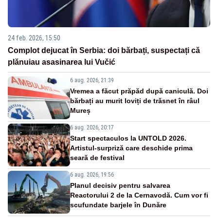
24 feb. 2026, 15:50
Complot dejucat în Serbia: doi bărbați, suspectați că
plănuiau asasinarea lui Vučić
6 aug. 2026, 21:39
Vremea a făcut prăpăd după caniculă. Doi
bărbați au murit loviți de trăsnet în râul
Mureș
6 aug. 2026, 20:17
Start spectaculos la UNTOLD 2026.
Artistul-surpriză care deschide prima
seară de festival
6 aug. 2026, 19:56
Planul decisiv pentru salvarea
Reactorului 2 de la Cernavodă. Cum vor fi
scufundate barjele în Dunăre