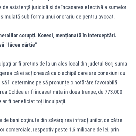
 de asistență juridică și de încasarea efectivă a sumelor
disimulată sub forma unui onorariu de pentru avocat.
eralilor corupți. Kovesi, menționată în interceptări.
vă "făcea cărție"
ulpați ar fi pretins de la un ales local din județul Gorj suma
gerea că ei acționează ca o echipă care are conexiuni cu
ea să îi determine pe să pronunțe o hotărâre favorabilă
rea Coldea ar fi încasat mita în doua tranșe, de 773.000
 ar fi beneficiat toți inculpații.
de bani obținute din săvârșirea infracțiunilor, de către
lor comerciale, respectiv peste 1,6 milioane de lei, prin