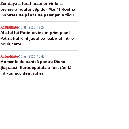
3
Zendaya a furat toate privirile la
premiera noului „Spider-Man”! Rochia
inspirată de pânza de păianjen a făcut
senzație
4
Actualitate
-
30 iul. 2026, 19:27
Aliatul lui Putin revine în prim-plan!
Patriarhul Kiril justifică războiul într-o
nouă carte
5
Actualitate
-
30 iul. 2026, 16:48
Momente de panică pentru Diana
Șoșoacă! Eurodeputata a fost rănită
într-un accident rutier