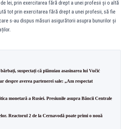
de lei, prin exercitarea fără drept a unei profesii și o altă
tă tot prin exercitarea fără drept a unei profesii, să fie
care s-au dispus măsuri asigurătorii asupra bunurilor și
ților.
bărbați, suspectați că plănuiau asasinarea lui Vučić
lar despre averea partenerei sale: „Am respectat
itica monetară a Rusiei. Presiunile asupra Băncii Centrale
elor. Reactorul 2 de la Cernavodă poate primi o nouă