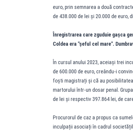
euro, prin semnarea a două contracte
de 438.000 de lei și 20.000 de euro, 
Înregistrarea care zguduie gașca gen
Coldea era "șeful cel mare". Dumbra
În cursul anului 2023, aceiași trei inc
de 600.000 de euro, creându-i convin
foști magistrați și că au posibilitat
martorului într-un dosar penal. Grupa
de lei și respectiv 397.864 lei, de care
Procurorul de caz a propus ca sumele 
inculpații asociați în cadrul societăți