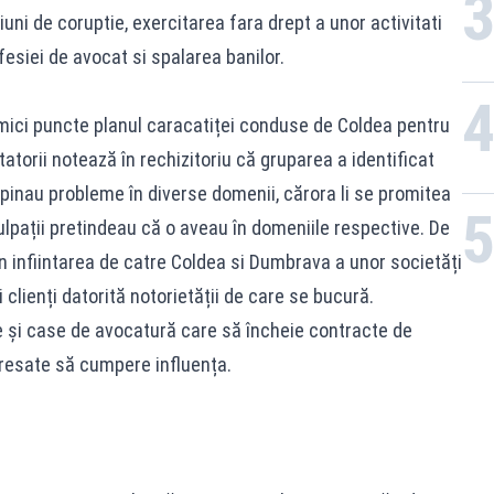
iuni de coruptie, exercitarea fara drept a unor activitati
fesiei de avocat si spalarea banilor.
 mici puncte planul caracatiței conduse de Coldea pentru
atorii notează în rechizitoriu că gruparea a identificat
pinau probleme în diverse domenii, cărora li se promitea
culpații pretindeau că o aveau în domeniile respective. De
n infiintarea de catre Coldea si Dumbrava a unor societăți
 clienți datorită notorietății de care se bucură.
e și case de avocatură care să încheie contracte de
eresate să cumpere influența.