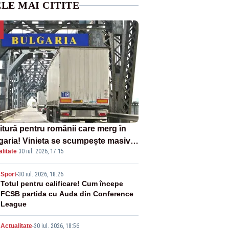
LE MAI CITITE
itură pentru românii care merg în
garia! Vinieta se scumpește masiv
litate
·
30 iul. 2026, 17:15
la 1 august
2
Sport
-
30 iul. 2026, 18:26
Totul pentru calificare! Cum începe
FCSB partida cu Auda din Conference
League
Actualitate
-
30 iul. 2026, 18:56