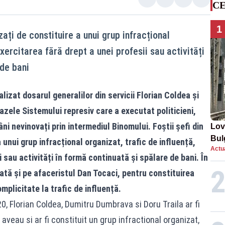
CE
1
uzați de constituire a unui grup infracțional
exercitarea fără drept a unei profesii sau activități
 de bani
lizat dosarul generalilor din servicii Florian Coldea și
zele Sistemului represiv care a executat politicieni,
ni nevinovați prin intermediul Binomului. Foștii șefi din
Lov
Bul
 unui grup infracțional organizat, trafic de influență,
Actua
de 
i sau activități în formă continuată și spălare de bani. În
ată și pe afaceristul Dan Tocaci, pentru constituirea
mplicitate la trafic de influență.
, Florian Coldea, Dumitru Dumbrava si Doru Traila ar fi
e aveau si ar fi constituit un grup infractional organizat,