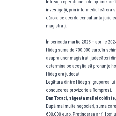
Întreaga operațiune a de optimizare în
investigații, prin intermediul cărora s
cărora se acorda consultanta juridica,
magistrați.
În perioada martie 2023 – aprilie 2024
Hideg suma de 700.000 euro, în schimb
asupra unor magistrați judecători din
determina pe aceștia să pronunțe hotă
Hideg era judecat.
Legătura dintre Hideg și gruparea lui
conducerea provizorie a Romprest.
Dan Tocaci, săgeata mafiei coldiste, 
După mai multe negocieri, suma care a
600.000 euro. Pretinderea ar fi fost