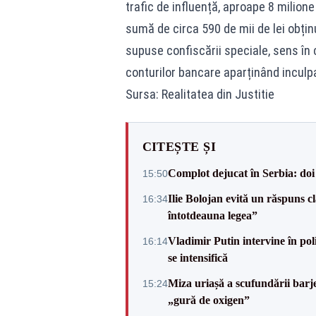
trafic de influență, aproape 8 milione 
sumă de circa 590 de mii de lei obținu
supuse confiscării speciale, sens în 
conturilor bancare aparținând inculpa
Sursa: Realitatea din Justitie
CITEȘTE ȘI
Complot dejucat în Serbia: doi 
15:50
Ilie Bolojan evită un răspuns c
16:34
întotdeauna legea”
Vladimir Putin intervine în pol
16:14
se intensifică
Miza uriașă a scufundării barj
15:24
„gură de oxigen”