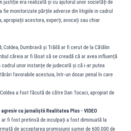
 justiție era realizată și cu ajutorul unor societăți de
a fie monitorizate părțile adverse din litigiile in cadrul
 apropiații acestora, experți, avocați sau chiar
, Coldea, Dumbravă și Trăilă ar fi cerut de la Cătălin
ul căreia ar fi lăsat să se creadă că ar avea influență
 cadrul unor instanțe de judecată și că i-ar putea
râri favorabile acestuia, într-un dosar penal în care
 Coldea a fost făcută de către Dan Tocaci, apropiat de
agresiv cu jurnaliștii Realitatea Plus - VIDEO
r fi fost pretinsă de inculpați a fost diminuată la
 urmată de acceptarea promisiunii sumei de 600.000 de