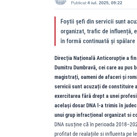
Publicat:
4 iul. 2025, 09:22
Foștii șefi din servicii sunt ac
organizat, trafic de influență, 
în formă continuată și spălare
Direcția Națională Anticorupție a fina
Dumitru Dumbravă, cei care au pus ba
magistrați, oameni de afaceri și româ
servicii sunt acuzați de constituire a
exercitarea fără drept a unei profesi
același dosar DNA l-a trimis în judec
unui grup infracțional organizat si co
DNA susține că în perioada 2018–2020
profitat de realațiile si influenta pe l