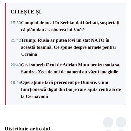
CITEȘTE ȘI
Complot dejucat în Serbia: doi bărbați, suspectați
15:50
că plănuiau asasinarea lui Vučić
Trump: Rusia ar putea lovi un stat NATO în
21:42
această toamnă. Ce spune despre armele pentru
Ucraina
Gest superb făcut de Adrian Mutu pentru soția sa,
20:43
Sandra. Zeci de mii de oameni au văzut imaginile
Operațiune fără precedent pe Dunăre. Cum
19:45
funcționează digul din barje care ajută centrala de
la Cernavodă
Distribuie articolul