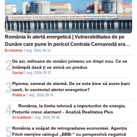
România în alertă energetică | Vulnerabilitatea de pe
Dunăre care pune în pericol Centrala Cernavodă era
Economie
·
1 aug. 2026, 09:32
cunoscută de pe vremea lui Ceaușescu
2
De azi, milioane de români primesc un drept nou. Ce se
întâmplă dacă ți se strică un produs
Social
-
1 aug. 2026, 09:37
3
Piperea, semnal de alarmă. De ce este bine să avem bani
cash, în contextul alertei energetice?
Politica
-
1 aug. 2026, 09:39
4
România, la limita tehnică a importurilor de energie.
Prețurile cresc alarmant - Analiză Realitatea Plus
Actualitate
-
1 aug. 2026, 09:46
5
România a scăpat de retrogradarea economiei. Agenția
Fitch menține ratingul „BBB-” cu perspectivă negativă