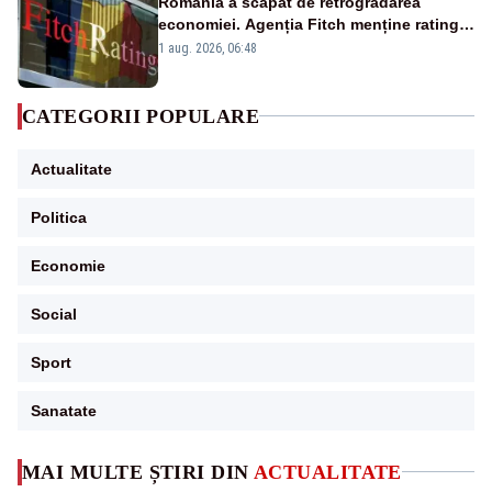
România a scăpat de retrogradarea
economiei. Agenția Fitch menține ratingul
„BBB-” cu perspectivă negativă
1 aug. 2026, 06:48
CATEGORII POPULARE
Actualitate
Politica
Economie
Social
Sport
Sanatate
MAI MULTE ȘTIRI DIN
ACTUALITATE