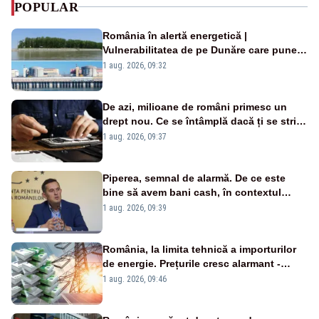
POPULAR
România în alertă energetică |
Vulnerabilitatea de pe Dunăre care pune
în pericol Centrala Cernavodă era
1 aug. 2026, 09:32
cunoscută de pe vremea lui Ceaușescu
De azi, milioane de români primesc un
drept nou. Ce se întâmplă dacă ți se strică
un produs
1 aug. 2026, 09:37
Piperea, semnal de alarmă. De ce este
bine să avem bani cash, în contextul
alertei energetice?
1 aug. 2026, 09:39
România, la limita tehnică a importurilor
de energie. Prețurile cresc alarmant -
Analiză Realitatea Plus
1 aug. 2026, 09:46