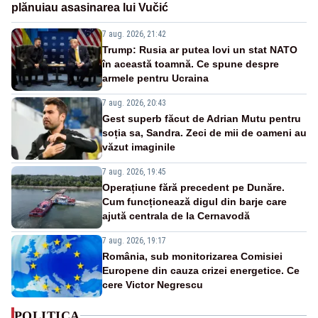
plănuiau asasinarea lui Vučić
7 aug. 2026, 21:42
Trump: Rusia ar putea lovi un stat NATO
în această toamnă. Ce spune despre
armele pentru Ucraina
7 aug. 2026, 20:43
Gest superb făcut de Adrian Mutu pentru
soția sa, Sandra. Zeci de mii de oameni au
văzut imaginile
7 aug. 2026, 19:45
Operațiune fără precedent pe Dunăre.
Cum funcționează digul din barje care
ajută centrala de la Cernavodă
7 aug. 2026, 19:17
România, sub monitorizarea Comisiei
Europene din cauza crizei energetice. Ce
cere Victor Negrescu
POLITICA