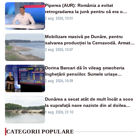
Piperea (AUR): România a evitat
retrogradarea la junk pentru că era o
catastrofă pentru bănci și fondurile de
2 aug. 2026, 10:01
pensii
Mobilizare masivă pe Dunăre, pentru
salvarea producției la Cernavodă. Armata
va detona o stâncă și va devia apa
2 aug. 2026, 10:07
fluviului - IMAGINI AERIENE
Dorina Barcari dă în vileag șmecheria
înghețării pensiilor. Sumele uriașe
pierdute de fiecare român
2 aug. 2026, 10:09
Dunărea a secat atât de mult încât a scos
la suprafață nave naziste din al doilea
război mondial
1 aug. 2026, 23:10
CATEGORII POPULARE