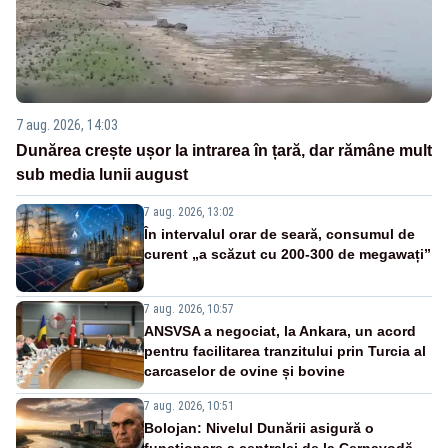
7 aug. 2026, 14:03
Dunărea crește ușor la intrarea în țară, dar rămâne mult
sub media lunii august
7 aug. 2026, 13:02
În intervalul orar de seară, consumul de
curent „a scăzut cu 200-300 de megawați”
7 aug. 2026, 10:57
ANSVSA a negociat, la Ankara, un acord
pentru facilitarea tranzitului prin Turcia al
carcaselor de ovine și bovine
7 aug. 2026, 10:51
Bolojan: Nivelul Dunării asigură o