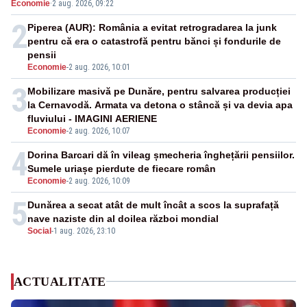
Economie
·
2 aug. 2026, 09:22
2
Piperea (AUR): România a evitat retrogradarea la junk
pentru că era o catastrofă pentru bănci și fondurile de
pensii
Economie
-
2 aug. 2026, 10:01
3
Mobilizare masivă pe Dunăre, pentru salvarea producției
la Cernavodă. Armata va detona o stâncă și va devia apa
fluviului - IMAGINI AERIENE
Economie
-
2 aug. 2026, 10:07
4
Dorina Barcari dă în vileag șmecheria înghețării pensiilor.
Sumele uriașe pierdute de fiecare român
Economie
-
2 aug. 2026, 10:09
5
Dunărea a secat atât de mult încât a scos la suprafață
nave naziste din al doilea război mondial
Social
-
1 aug. 2026, 23:10
ACTUALITATE