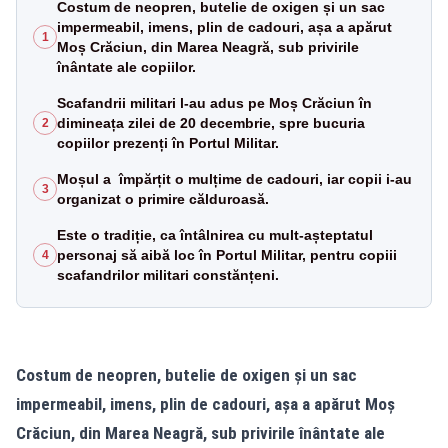
Costum de neopren, butelie de oxigen și un sac
impermeabil, imens, plin de cadouri, așa a apărut
1
Moș Crăciun, din Marea Neagră, sub privirile
înântate ale copiilor.
Scafandrii militari l-au adus pe Moș Crăciun în
dimineața zilei de 20 decembrie, spre bucuria
2
copiilor prezenți în Portul Militar.
Moșul a împărțit o mulțime de cadouri, iar copii i-au
3
organizat o primire călduroasă.
Este o tradiție, ca întâlnirea cu mult-așteptatul
personaj să aibă loc în Portul Militar, pentru copiii
4
scafandrilor militari constănțeni.
Costum de neopren, butelie de oxigen și un sac
impermeabil, imens, plin de cadouri, așa a apărut Moș
Crăciun, din Marea Neagră, sub privirile înântate ale