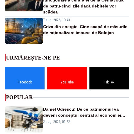
funcționare a centralei de la Cernavodă
de patru-cinci zile dacă debitele vor
scădea
7 aug. 2026, 10:43
Criza din energie. Cine scapă de măsurile
de raționalizare impuse de Bolojan
URMĂREȘTE-NE PE
Facebook
YouTube
TikTok
POPULAR
Daniel Udrescu: De ce patrimoniul va
deveni conceptul central al economiei
viitoare?
2 aug. 2026, 09:22