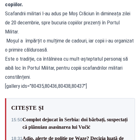
copiilor.
Scafandrii militari l-au adus pe Moș Crăciun în dimineața zilei
de 20 decembrie, spre bucuria copiilor prezenți în Portul
Militar.
Moșul a împărțit o mulțime de cadouri, iar copii i-au organizat
o primire călduroasă.
Este o tradiție, ca întâlnirea cu mult-așteptatul personaj să
aibă loc în Portul Militar, pentru copiii scafandrilor militari
constănțeni.
[gallery ids="80435,80436,80438,80437"]
CITEȘTE ȘI
Complot dejucat în Serbia: doi bărbați, suspectați
15:50
că plănuiau asasinarea lui Vučić
Adio, alerte de poliție pe Waze? Decizia luată de
18:31