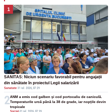
1
SANITAS: Niciun scenariu favorabil pentru angajații
din sănătate în proiectul Legii salarizării
Sanatate
·
31 iul. 2026, 07:29
2
ANM a emis cod galben și cod portocaliu de caniculă.
Temperaturile urcă până la 38 de grade, iar nopțile devin
tropicale
Social
-
31 iul. 2026, 07:39