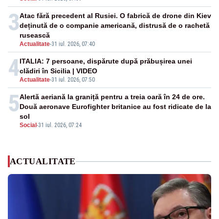
3
Atac fără precedent al Rusiei. O fabrică de drone din Kiev
deținută de o companie americană, distrusă de o rachetă
rusească
Actualitate
-
31 iul. 2026, 07:40
4
ITALIA: 7 persoane, dispărute după prăbușirea unei
clădiri în Sicilia | VIDEO
Actualitate
-
31 iul. 2026, 07:50
5
Alertă aeriană la graniță pentru a treia oară în 24 de ore.
Două aeronave Eurofighter britanice au fost ridicate de la
sol
Social
-
31 iul. 2026, 07:24
ACTUALITATE