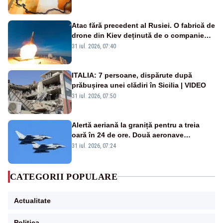
Atac fără precedent al Rusiei. O fabrică de
drone din Kiev deținută de o companie
americană, distrusă de o rachetă
31 iul. 2026, 07:40
rusească
ITALIA: 7 persoane, dispărute după
prăbușirea unei clădiri în Sicilia | VIDEO
31 iul. 2026, 07:50
Alertă aeriană la graniță pentru a treia
oară în 24 de ore. Două aeronave
Eurofighter britanice au fost ridicate de la
31 iul. 2026, 07:24
sol
CATEGORII POPULARE
Actualitate
Politica