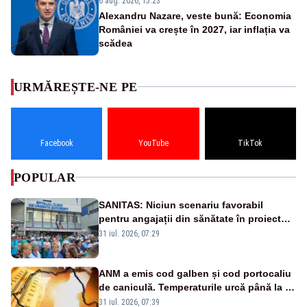
6 aug. 2026, 15:23
Alexandru Nazare, veste bună: Economia
României va crește în 2027, iar inflația va
scădea
URMĂREȘTE-NE PE
Facebook
YouTube
TikTok
POPULAR
SANITAS: Niciun scenariu favorabil
pentru angajații din sănătate în proiectul
Legii salarizării
31 iul. 2026, 07:29
ANM a emis cod galben și cod portocaliu
de caniculă. Temperaturile urcă până la 38
de grade, iar nopțile devin tropicale
31 iul. 2026, 07:39