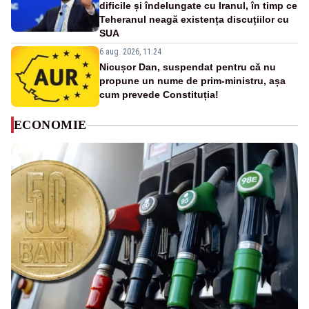
dificile și îndelungate cu Iranul, în timp ce
Teheranul neagă existența discuțiilor cu
SUA
6 aug. 2026, 11:24
Nicușor Dan, suspendat pentru că nu
propune un nume de prim-ministru, așa
cum prevede Constituția!
ECONOMIE