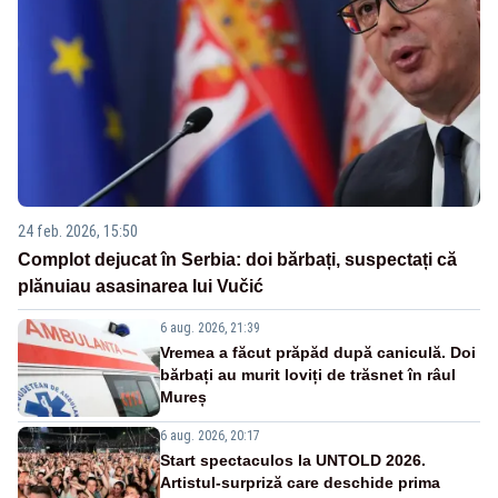
24 feb. 2026, 15:50
Complot dejucat în Serbia: doi bărbați, suspectați că
plănuiau asasinarea lui Vučić
6 aug. 2026, 21:39
Vremea a făcut prăpăd după caniculă. Doi
bărbați au murit loviți de trăsnet în râul
Mureș
6 aug. 2026, 20:17
Start spectaculos la UNTOLD 2026.
Artistul-surpriză care deschide prima