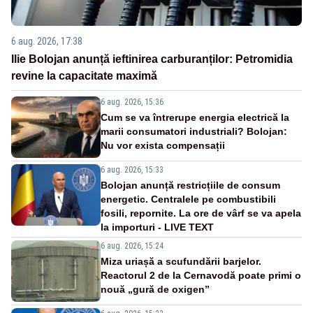
6 aug. 2026, 17:38
Ilie Bolojan anunță ieftinirea carburanților: Petromidia
revine la capacitate maximă
6 aug. 2026, 15:36
Cum se va întrerupe energia electrică la
marii consumatori industriali? Bolojan:
Nu vor exista compensații
6 aug. 2026, 15:33
Bolojan anunță restricțiile de consum
energetic. Centralele pe combustibili
fosili, repornite. La ore de vârf se va apela
la importuri - LIVE TEXT
6 aug. 2026, 15:24
Miza uriașă a scufundării barjelor.
Reactorul 2 de la Cernavodă poate primi o
nouă „gură de oxigen”