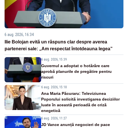
6 aug. 2026, 16:34
Ilie Bolojan evită un răspuns clar despre averea
partenerei sale: „Am respectat întotdeauna legea”
6 aug. 2026, 15:39
Guvernul a adoptat o hotărâre care
aprobă planurile de pregătire pentru
riscuri
6 aug. 2026, 15:18
Ana Maria Păcuraru: Televiziunea
Poporului solicită investigarea deciziilor
luate în această perioadă de criză
enegetică
6 aug. 2026, 11:27
JD Vance anunță negocieri de pace