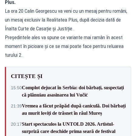
Plus.
La ora 20 Calin Georgescu va veni cu un mesaj pentru români,
un mesaj exclusiv la Realitatea Plus, după decizia dată de
Înalta Curte de Casație și Justiție.
Președintele ales va spune ce variante mai ramân în acest
moment în picioare și ce se mai poate face pentru reluarea
turului 2.
CITEȘTE ȘI
Complot dejucat în Serbia: doi bărbați, suspectați
15:50
că plănuiau asasinarea lui Vučić
Vremea a făcut prăpăd după caniculă. Doi bărbați
21:39
au murit loviți de trăsnet în râul Mureș
Start spectaculos la UNTOLD 2026. Artistul-
20:17
surpriză care deschide prima seară de festival