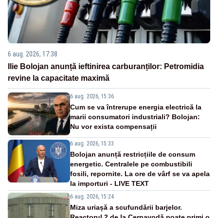
6 aug. 2026, 17:38
Ilie Bolojan anunță ieftinirea carburanților: Petromidia
revine la capacitate maximă
6 aug. 2026, 15:36
Cum se va întrerupe energia electrică la
marii consumatori industriali? Bolojan:
Nu vor exista compensații
6 aug. 2026, 15:33
Bolojan anunță restricțiile de consum
energetic. Centralele pe combustibili
fosili, repornite. La ore de vârf se va apela
la importuri - LIVE TEXT
6 aug. 2026, 15:24
Miza uriașă a scufundării barjelor.
Reactorul 2 de la Cernavodă poate primi o