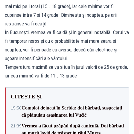
mai mici pe litoral (15...18 grade), iar cele minime vor fi
cuprinse între 7 și 14 grade. Dimineața și noaptea, pe arii
restrânse va fi ceață.
În București, vremea va fi caldă și în general instabilă. Cerul va
fi temporar noros și cu o probabilitate mai mare seara și
noaptea, vor fi perioade cu averse, descărcări electrice și
ușoare intensificări ale vântului.
Temperatura maximă se va situa în jurul valorii de 25 de grade,
iar cea minimă va fi de 11...13 grade
CITEȘTE ȘI
Complot dejucat în Serbia: doi bărbați, suspectați
15:50
că plănuiau asasinarea lui Vučić
Vremea a făcut prăpăd după caniculă. Doi bărbați
21:39
au murit loviți de trăsnet în râul Mureș