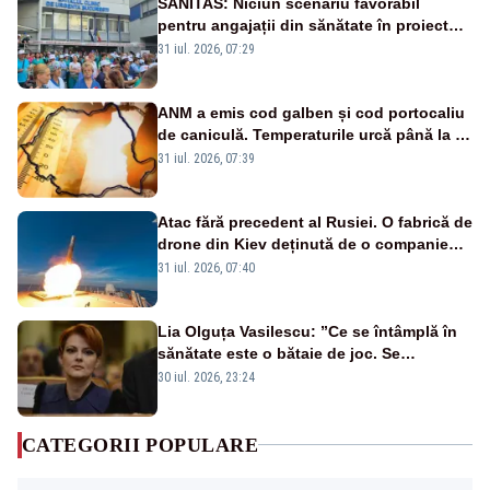
SANITAS: Niciun scenariu favorabil
pentru angajații din sănătate în proiectul
Legii salarizării
31 iul. 2026, 07:29
ANM a emis cod galben și cod portocaliu
de caniculă. Temperaturile urcă până la 38
de grade, iar nopțile devin tropicale
31 iul. 2026, 07:39
Atac fără precedent al Rusiei. O fabrică de
drone din Kiev deținută de o companie
americană, distrusă de o rachetă
31 iul. 2026, 07:40
rusească
Lia Olguța Vasilescu: ”Ce se întâmplă în
sănătate este o bătaie de joc. Se
guvernează extraordinar de prost”
30 iul. 2026, 23:24
CATEGORII POPULARE