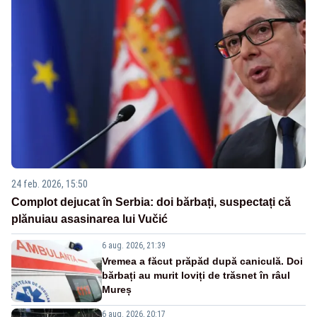
24 feb. 2026, 15:50
Complot dejucat în Serbia: doi bărbați, suspectați că
plănuiau asasinarea lui Vučić
6 aug. 2026, 21:39
Vremea a făcut prăpăd după caniculă. Doi
bărbați au murit loviți de trăsnet în râul
Mureș
6 aug. 2026, 20:17