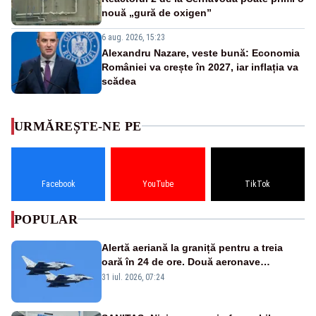
nouă „gură de oxigen”
6 aug. 2026, 15:23
Alexandru Nazare, veste bună: Economia
României va crește în 2027, iar inflația va
scădea
URMĂREȘTE-NE PE
Facebook
YouTube
TikTok
POPULAR
Alertă aeriană la graniță pentru a treia
oară în 24 de ore. Două aeronave
Eurofighter britanice au fost ridicate de la
31 iul. 2026, 07:24
sol