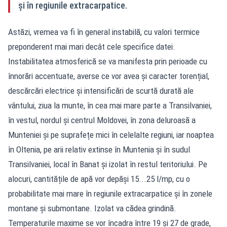
și în regiunile extracarpatice.
Astăzi, vremea va fi în general instabilă, cu valori termice
preponderent mai mari decât cele specifice datei.
Instabilitatea atmosferică se va manifesta prin perioade cu
înnorări accentuate, averse ce vor avea și caracter torențial,
descărcări electrice și intensificări de scurtă durată ale
vântului, ziua la munte, în cea mai mare parte a Transilvaniei,
în vestul, nordul și centrul Moldovei, în zona deluroasă a
Munteniei și pe suprafețe mici în celelalte regiuni, iar noaptea
în Oltenia, pe arii relativ extinse în Muntenia și în sudul
Transilvaniei, local în Banat și izolat în restul teritoriului. Pe
alocuri, cantitățile de apă vor depăși 15...25 l/mp, cu o
probabilitate mai mare în regiunile extracarpatice și în zonele
montane și submontane. Izolat va cădea grindină.
Temperaturile maxime se vor încadra între 19 și 27 de grade,