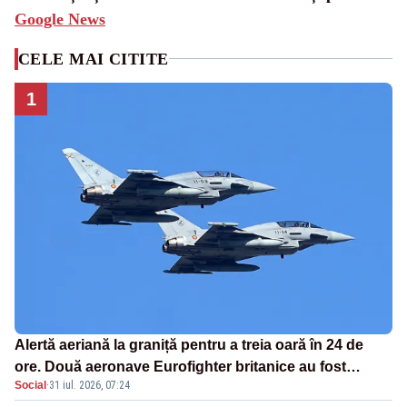
Google News
CELE MAI CITITE
1
Alertă aeriană la graniță pentru a treia oară în 24 de
ore. Două aeronave Eurofighter britanice au fost
Social
·
31 iul. 2026, 07:24
ridicate de la sol