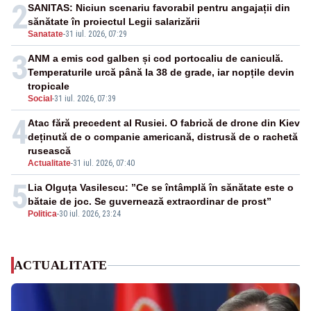
2
SANITAS: Niciun scenariu favorabil pentru angajații din
sănătate în proiectul Legii salarizării
Sanatate
-
31 iul. 2026, 07:29
3
ANM a emis cod galben și cod portocaliu de caniculă.
Temperaturile urcă până la 38 de grade, iar nopțile devin
tropicale
Social
-
31 iul. 2026, 07:39
4
Atac fără precedent al Rusiei. O fabrică de drone din Kiev
deținută de o companie americană, distrusă de o rachetă
rusească
Actualitate
-
31 iul. 2026, 07:40
5
Lia Olguța Vasilescu: ”Ce se întâmplă în sănătate este o
bătaie de joc. Se guvernează extraordinar de prost”
Politica
-
30 iul. 2026, 23:24
ACTUALITATE