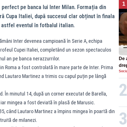
1
 perfect pe banca lui Inter Milan. Formația din
ă Cupa Italiei, după succesul clar obținut în finala
 astfel eventul în fotbalul italian.
ămâni Inter devenea campioană în Serie A, echipa
trofeul Cupei Italiei, completând un sezon spectaculos
mul an pe banca nerazzurrilor.
De 
dre
in Roma a fost controlată în mare parte de Inter. Prima
Socia
str
nd Lautaro Martinez a trimis cu capul puțin pe lângă
. În minutul 14, după un corner executat de Barella,
iar mingea a fost deviată în plasă de Marusic.
l 35, când Lautaro Martinez a împins mingea în poartă din
ruită de milanezi.