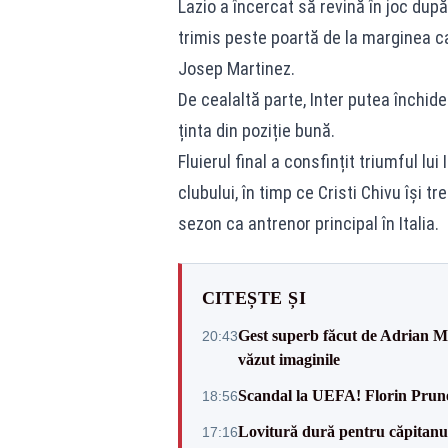
Lazio a încercat să revină în joc după
trimis peste poartă de la marginea ca
Josep Martinez.
De cealaltă parte, Inter putea închide
ținta din poziție bună.
Fluierul final a consfințit triumful lui
clubului, în timp ce Cristi Chivu își 
sezon ca antrenor principal în Italia.
CITEȘTE ȘI
Gest superb făcut de Adrian Mu
20:43
văzut imaginile
Scandal la UEFA! Florin Prune
18:56
Lovitură dură pentru căpitanul
17:16