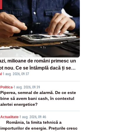
azi, milioane de români primesc un
pt nou. Ce se întâmplă dacă ți se
l
·
1 aug. 2026, 09:37
ică un produs
2
Politica
-
1 aug. 2026, 09:39
Piperea, semnal de alarmă. De ce este
bine să avem bani cash, în contextul
alertei energetice?
3
Actualitate
-
1 aug. 2026, 09:46
România, la limita tehnică a
importurilor de energie. Prețurile cresc