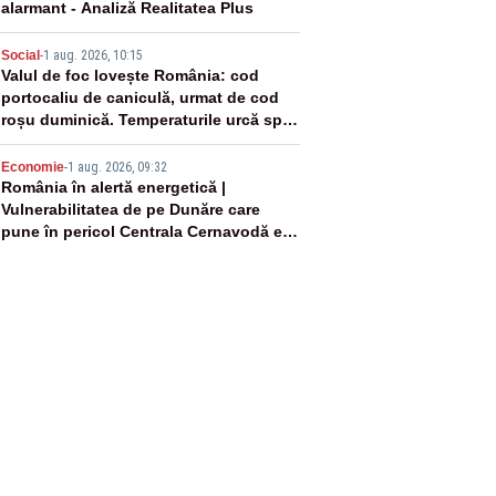
alarmant - Analiză Realitatea Plus
4
Social
-
1 aug. 2026, 10:15
Valul de foc lovește România: cod
portocaliu de caniculă, urmat de cod
roșu duminică. Temperaturile urcă spre
40°C
5
Economie
-
1 aug. 2026, 09:32
România în alertă energetică |
Vulnerabilitatea de pe Dunăre care
pune în pericol Centrala Cernavodă era
cunoscută de pe vremea lui Ceaușescu