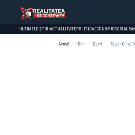
ULTIMELE ȘTIRI
ACTUALITATE
POLITICA
ECONOMIE
SOCIAL
SA
Acasă
Știri
Sport
Super-Chivu fa