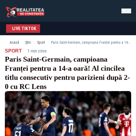
LIVE TIKTOK
Acasă
Știri
Sport
Paris Saint-Germain, campioana Franței pentru a 14-a oară! Al cincilea titlu consecutiv pentru parizieni după 2-0 cu RC Lens
·
SPORT
1 min citire
Paris Saint-Germain, campioana
Franței pentru a 14-a oară! Al cincilea
titlu consecutiv pentru parizieni după 2-
0 cu RC Lens