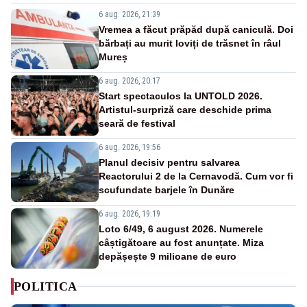
6 aug. 2026, 21:39
Vremea a făcut prăpăd după caniculă. Doi
bărbați au murit loviți de trăsnet în râul
Mureș
6 aug. 2026, 20:17
Start spectaculos la UNTOLD 2026.
Artistul-surpriză care deschide prima
seară de festival
6 aug. 2026, 19:56
Planul decisiv pentru salvarea
Reactorului 2 de la Cernavodă. Cum vor fi
scufundate barjele în Dunăre
6 aug. 2026, 19:19
Loto 6/49, 6 august 2026. Numerele
câștigătoare au fost anunțate. Miza
depășește 9 milioane de euro
POLITICA