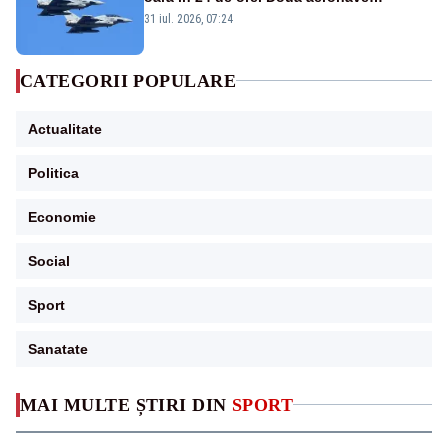
Eurofighter britanice au fost ridicate de la
31 iul. 2026, 07:24
sol
CATEGORII POPULARE
Actualitate
Politica
Economie
Social
Sport
Sanatate
MAI MULTE ȘTIRI DIN
SPORT