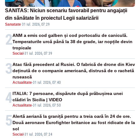
SANITAS: Niciun scenariu favorabil pentru angajații
din sănătate în proiectul Legii salarizării
Sanatate
·
31 iul. 2026, 07:29
2
ANM a emis cod galben și cod portocaliu de caniculă.
Temperaturile urcă până la 38 de grade, iar nopțile devin
tropicale
Social
-
31 iul. 2026, 07:39
3
Atac fără precedent al Rusiei. O fabrică de drone din Kiev
deținută de o companie americană, distrusă de o rachetă
rusească
Actualitate
-
31 iul. 2026, 07:40
4
ITALIA: 7 persoane, dispărute după prăbușirea unei
clădiri în Sicilia | VIDEO
Actualitate
-
31 iul. 2026, 07:50
5
Alertă aeriană la graniță pentru a treia oară în 24 de ore.
Două aeronave Eurofighter britanice au fost ridicate de la
sol
Social
-
31 iul. 2026, 07:24