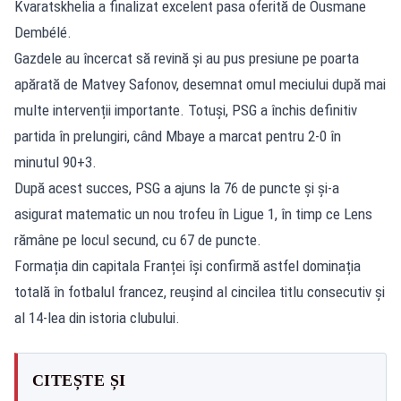
Kvaratskhelia a finalizat excelent pasa oferită de Ousmane
Dembélé.
Gazdele au încercat să revină și au pus presiune pe poarta
apărată de Matvey Safonov, desemnat omul meciului după mai
multe intervenții importante. Totuși, PSG a închis definitiv
partida în prelungiri, când Mbaye a marcat pentru 2-0 în
minutul 90+3.
După acest succes, PSG a ajuns la 76 de puncte și și-a
asigurat matematic un nou trofeu în Ligue 1, în timp ce Lens
rămâne pe locul secund, cu 67 de puncte.
Formația din capitala Franței își confirmă astfel dominația
totală în fotbalul francez, reușind al cincilea titlu consecutiv și
al 14-lea din istoria clubului.
CITEȘTE ȘI