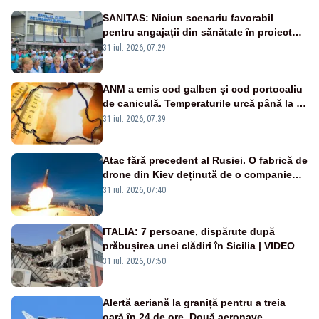
SANITAS: Niciun scenariu favorabil
pentru angajații din sănătate în proiectul
Legii salarizării
31 iul. 2026, 07:29
ANM a emis cod galben și cod portocaliu
de caniculă. Temperaturile urcă până la 38
de grade, iar nopțile devin tropicale
31 iul. 2026, 07:39
Atac fără precedent al Rusiei. O fabrică de
drone din Kiev deținută de o companie
americană, distrusă de o rachetă
31 iul. 2026, 07:40
rusească
ITALIA: 7 persoane, dispărute după
prăbușirea unei clădiri în Sicilia | VIDEO
31 iul. 2026, 07:50
Alertă aeriană la graniță pentru a treia
oară în 24 de ore. Două aeronave