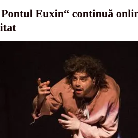
a Pontul Euxin“ continuă onlin
itat