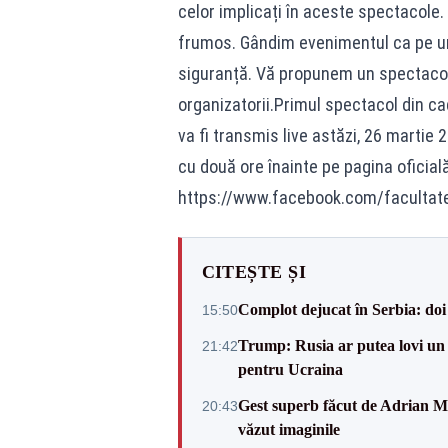
celor implicați în aceste spectacole
frumos. Gândim evenimentul ca pe un 
siguranță. Vă propunem un spectacol 
organizatorii.Primul spectacol din ca
va fi transmis live astăzi, 26 martie 
cu două ore înainte pe pagina oficial
https://www.facebook.com/facultate
CITEȘTE ȘI
Complot dejucat în Serbia: doi 
15:50
Trump: Rusia ar putea lovi un
21:42
pentru Ucraina
Gest superb făcut de Adrian Mu
20:43
văzut imaginile