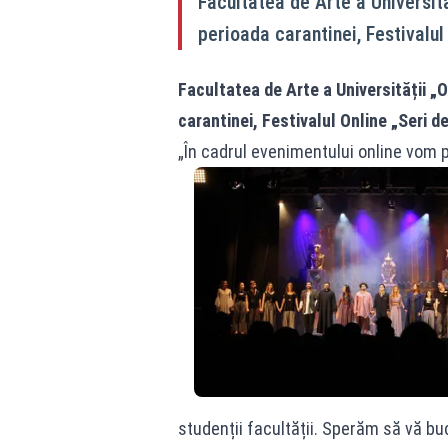
Facultatea de Arte a Universită
perioada carantinei, Festivalul 
Facultatea de Arte a Universității „
carantinei, Festivalul Online „Seri de
„În cadrul evenimentului online vom 
studenții facultății. Sperăm să vă b