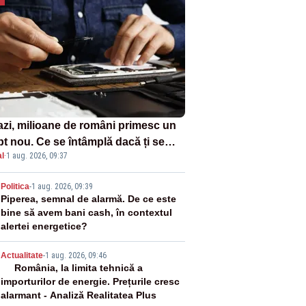
azi, milioane de români primesc un
pt nou. Ce se întâmplă dacă ți se
l
·
1 aug. 2026, 09:37
ică un produs
2
Politica
-
1 aug. 2026, 09:39
Piperea, semnal de alarmă. De ce este
bine să avem bani cash, în contextul
alertei energetice?
3
Actualitate
-
1 aug. 2026, 09:46
România, la limita tehnică a
importurilor de energie. Prețurile cresc
alarmant - Analiză Realitatea Plus