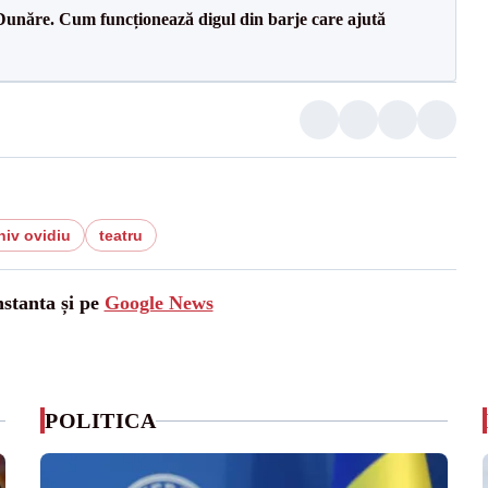
Dunăre. Cum funcționează digul din barje care ajută
niv ovidiu
teatru
nstanta și pe
Google News
POLITICA