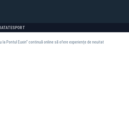
NATATE
SPORT
ru la Pontul Euxin“ continuă online să ofere experiențe de neuitat