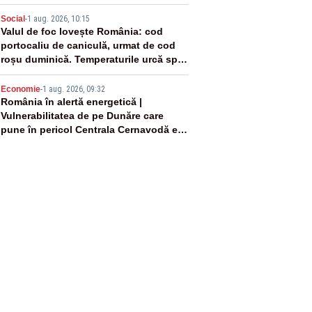
4
Social
-
1 aug. 2026, 10:15
Valul de foc lovește România: cod
portocaliu de caniculă, urmat de cod
roșu duminică. Temperaturile urcă spre
40°C
5
Economie
-
1 aug. 2026, 09:32
România în alertă energetică |
Vulnerabilitatea de pe Dunăre care
pune în pericol Centrala Cernavodă era
cunoscută de pe vremea lui Ceaușescu