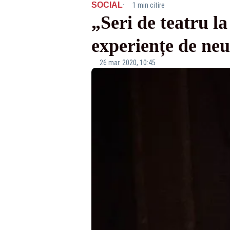
·
SOCIAL
1 min citire
„Seri de teatru l
experiențe de neu
26 mar. 2020, 10:45