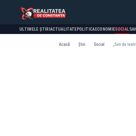
ULTIMELE ȘTIRI
ACTUALITATE
POLITICA
ECONOMIE
SOCIAL
SA
Acasă
Știri
Social
„Seri de teat