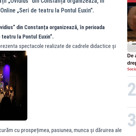
ții „Ovidius” din Constanța organizează, în
Online „Seri de teatru la Pontul Euxin”.
Ovidius” din Constanța organizează, în perioada
 teatru la Pontul Euxin”.
prezenta spectacole realizate de cadrele didactice și
De 
dre
Socia
str
ucurăm cu prospețimea, pasiunea, munca și dăruirea ale