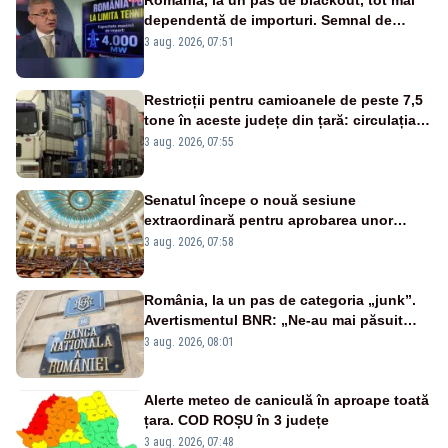
România, la un pas de blackout, tot mai
dependentă de importuri. Semnal de
alarmă tras de un expert în energie
3 aug. 2026, 07:51
Restricții pentru camioanele de peste 7,5
tone în aceste județe din țară: circulația
este interzisă luni, între orele 12:00 și
3 aug. 2026, 07:55
20:00
Senatul începe o nouă sesiune
extraordinară pentru aprobarea unor
jaloane din PNRR
3 aug. 2026, 07:58
România, la un pas de categoria „junk”.
Avertismentul BNR: „Ne-au mai păsuit
pentru câteva luni”
3 aug. 2026, 08:01
Alerte meteo de caniculă în aproape toată
țara. COD ROȘU în 3 județe
3 aug. 2026, 07:48