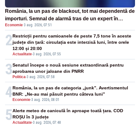
România, la un pas de blackout, tot mai dependentă de
importuri. Semnal de alarmă tras de un expert în
Economie
·
3 aug. 2026, 07:51
energie
2
Restricții pentru camioanele de peste 7,5 tone în aceste
județe din țară: circulația este interzisă luni, între orele
12:00 și 20:00
Actualitate
-
3 aug. 2026, 07:55
3
Senatul începe o nouă sesiune extraordinară pentru
aprobarea unor jaloane din PNRR
Politica
-
3 aug. 2026, 07:58
4
România, la un pas de categoria „junk”. Avertismentul
BNR: „Ne-au mai păsuit pentru câteva luni”
Economie
-
3 aug. 2026, 08:01
5
Alerte meteo de caniculă în aproape toată țara. COD
ROȘU în 3 județe
Actualitate
-
3 aug. 2026, 07:48