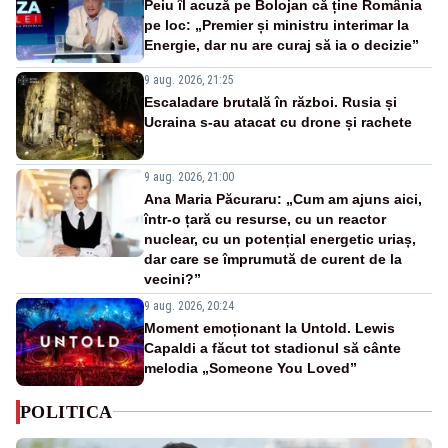
Peiu îl acuză pe Bolojan că ține România
pe loc: „Premier și ministru interimar la
Energie, dar nu are curaj să ia o decizie”
9 aug. 2026, 21:25
Escaladare brutală în război. Rusia și
Ucraina s-au atacat cu drone și rachete
9 aug. 2026, 21:00
Ana Maria Păcuraru: „Cum am ajuns aici,
într-o țară cu resurse, cu un reactor
nuclear, cu un potențial energetic uriaș,
dar care se împrumută de curent de la
vecini?”
9 aug. 2026, 20:24
Moment emoționant la Untold. Lewis
Capaldi a făcut tot stadionul să cânte
melodia „Someone You Loved”
POLITICA