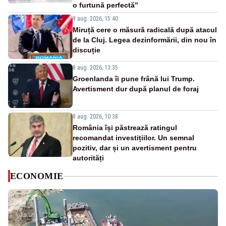
o furtună perfectă”
9 aug. 2026, 15:40
Miruță cere o măsură radicală după atacul
de la Cluj. Legea dezinformării, din nou în
discuție
8 aug. 2026, 13:35
Groenlanda îi pune frână lui Trump.
Avertisment dur după planul de foraj
8 aug. 2026, 10:38
România își păstrează ratingul
recomandat investițiilor. Un semnal
pozitiv, dar și un avertisment pentru
autorități
ECONOMIE