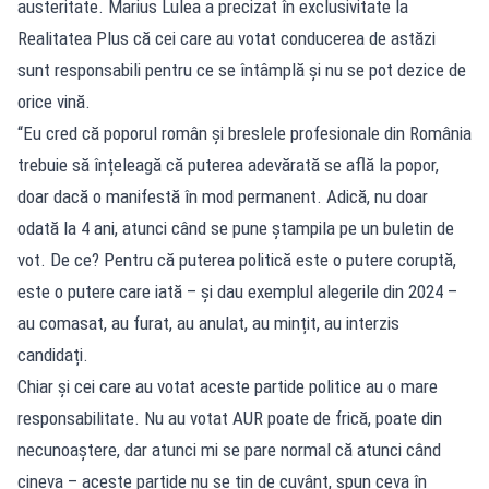
austeritate. Marius Lulea a precizat în exclusivitate la
Realitatea Plus că cei care au votat conducerea de astăzi
sunt responsabili pentru ce se întâmplă și nu se pot dezice de
orice vină.
“Eu cred că poporul român și breslele profesionale din România
trebuie să înțeleagă că puterea adevărată se află la popor,
doar dacă o manifestă în mod permanent. Adică, nu doar
odată la 4 ani, atunci când se pune ștampila pe un buletin de
vot. De ce? Pentru că puterea politică este o putere coruptă,
este o putere care iată – și dau exemplul alegerile din 2024 –
au comasat, au furat, au anulat, au mințit, au interzis
candidați.
Chiar și cei care au votat aceste partide politice au o mare
responsabilitate. Nu au votat AUR poate de frică, poate din
necunoaștere, dar atunci mi se pare normal că atunci când
cineva – aceste partide nu se țin de cuvânt, spun ceva în