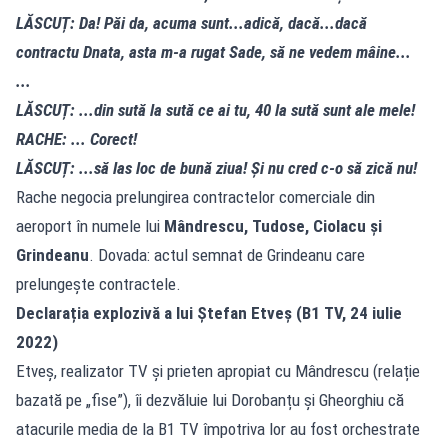
LĂSCUȚ: Da! Păi da, acuma sunt...adică, dacă...dacă
contractu Dnata, asta m-a rugat Sade, să ne vedem mâine...
...
LĂSCUȚ: ...din sută la sută ce ai tu, 40 la sută sunt ale mele!
RACHE: ... Corect!
LĂSCUȚ: ...să las loc de bună ziua! Și nu cred c-o să zică nu!
Rache negocia prelungirea contractelor comerciale din
aeroport în numele lui
Mândrescu, Tudose, Ciolacu și
Grindeanu
. Dovada: actul semnat de Grindeanu care
prelungește contractele.
Declarația explozivă a lui Ștefan Etveș (B1 TV, 24 iulie
2022)
Etveș, realizator TV și prieten apropiat cu Mândrescu (relație
bazată pe „fise”), îi dezvăluie lui Dorobanțu și Gheorghiu că
atacurile media de la B1 TV împotriva lor au fost orchestrate