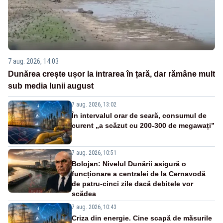
7 aug. 2026, 14:03
Dunărea crește ușor la intrarea în țară, dar rămâne mult
sub media lunii august
7 aug. 2026, 13:02
În intervalul orar de seară, consumul de
curent „a scăzut cu 200-300 de megawați”
7 aug. 2026, 10:51
Bolojan: Nivelul Dunării asigură o
funcționare a centralei de la Cernavodă
de patru-cinci zile dacă debitele vor
scădea
7 aug. 2026, 10:43
Criza din energie. Cine scapă de măsurile