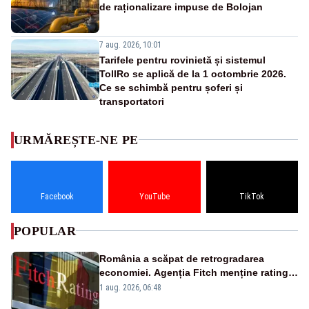
de raționalizare impuse de Bolojan
7 aug. 2026, 10:01
Tarifele pentru rovinietă și sistemul
TollRo se aplică de la 1 octombrie 2026.
Ce se schimbă pentru șoferi și
transportatori
URMĂREȘTE-NE PE
Facebook
YouTube
TikTok
POPULAR
România a scăpat de retrogradarea
economiei. Agenția Fitch menține ratingul
„BBB-” cu perspectivă negativă
1 aug. 2026, 06:48