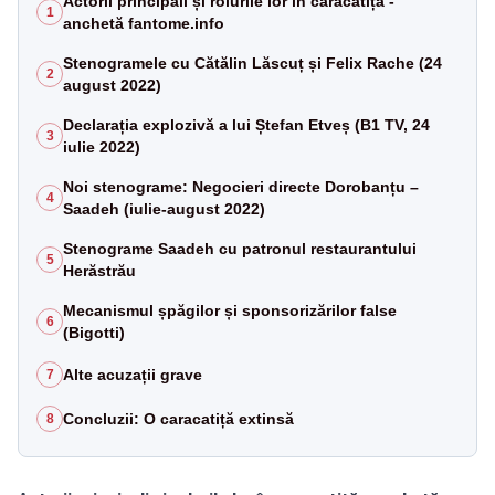
Actorii principali și rolurile lor în caracatiță -
1
anchetă fantome.info
Stenogramele cu Cătălin Lăscuț și Felix Rache (24
2
august 2022)
Declarația explozivă a lui Ștefan Etveș (B1 TV, 24
3
iulie 2022)
Noi stenograme: Negocieri directe Dorobanțu –
4
Saadeh (iulie-august 2022)
Stenograme Saadeh cu patronul restaurantului
5
Herăstrău
Mecanismul șpăgilor și sponsorizărilor false
6
(Bigotti)
Alte acuzații grave
7
Concluzii: O caracatiță extinsă
8