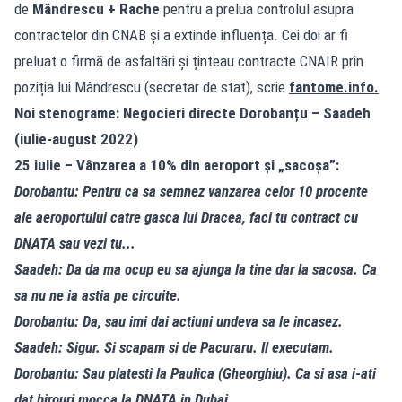
de
Mândrescu + Rache
pentru a prelua controlul asupra
contractelor din CNAB și a extinde influența. Cei doi ar fi
preluat o firmă de asfaltări și ținteau contracte CNAIR prin
poziția lui Mândrescu (secretar de stat), scrie
fantome.info
.
Noi stenograme: Negocieri directe Dorobanțu – Saadeh
(iulie-august 2022)
25 iulie – Vânzarea a 10% din aeroport și „sacoșa”:
Dorobantu: Pentru ca sa semnez vanzarea celor 10 procente
ale aeroportului catre gasca lui Dracea, faci tu contract cu
DNATA sau vezi tu...
Saadeh: Da da ma ocup eu sa ajunga la tine dar la sacosa. Ca
sa nu ne ia astia pe circuite.
Dorobantu: Da, sau imi dai actiuni undeva sa le incasez.
Saadeh: Sigur. Si scapam si de Pacuraru. Il executam.
Dorobantu: Sau platesti la Paulica (Gheorghiu). Ca si asa i-ati
dat birouri mocca la DNATA in Dubai.