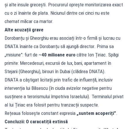
și alte insule grecești. Procurorul oprește monitorizarea exact
cu o zi înainte de plata. Niciunul dintre cei cinci nu este
chemat măcar ca martor.
Alte acuzații grave
Dorobanțu și Gheorghiu erau asociați într-o firmă și lucrau cu
DNATA înainte ca Dorobanțu să ajungă director. Prima sa
„misiune”: furt de ~
40 milioane euro
către Ion Țiriac. Spăgi
primite: Mercedesuri, excursii de lux, bani, apartament în
Stejarii (Gheorghiu), birouri în Dubai (clădirea DNATA).
DNATA a câștigat licitații prin trafic de influență, inclusiv
intervenția lui Băsescu (în ciuda avizelor negative pentru
susținere a terorismului împotriva Israelului). Terminalul privat
al lui Țiriac era folosit pentru tranzacții suspecte.
Rețeaua folosește constant expresia
„suntem acoperiți”
.
Concluzii: O caracatiță extinsă