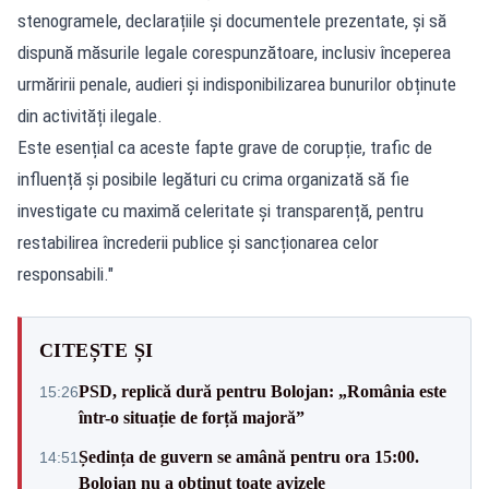
stenogramele, declarațiile și documentele prezentate, și să
dispună măsurile legale corespunzătoare, inclusiv începerea
urmăririi penale, audieri și indisponibilizarea bunurilor obținute
din activități ilegale.
Este esențial ca aceste fapte grave de corupție, trafic de
influență și posibile legături cu crima organizată să fie
investigate cu maximă celeritate și transparență, pentru
restabilirea încrederii publice și sancționarea celor
responsabili."
CITEȘTE ȘI
PSD, replică dură pentru Bolojan: „România este
15:26
într-o situație de forță majoră”
Ședința de guvern se amână pentru ora 15:00.
14:51
Bolojan nu a obținut toate avizele