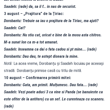
Saadeh: (rade) da, sa il f.. in nas de securist.
3 august – „Prajitura” de la Țiriac:
Dorobantu: Trebuie sa iau o prajitura de la Tiriac, ma ajuti?
Saadeh: Cat?
Dorobantu: Nu stiu cat, oricat e bine de la mosu asta chitros.
M-a sunat Ion ca m-a tot amanat.
Saadeh: Inseamna ca dai o fata cadou si pt mine... (rade)
Dorobantu: Dau dau, te astept diseara la mine.
Notă:
La acea vreme, Dorobanțu și Saadeh locuiau pe aceeași
stradă. Dorobanțu primise casă cu titlu de mită.
10 august – Confirmarea primirii mitei:
Dorobantu: Gata, am primit. Mulțumesc. Dau fata... (rade)
Saadeh: Vezi poate aduci 3 ca vine si Panda (se banuieste ca
este ofiter de la antitero) cu un sef. Le curenteaza cu scaneru.
(rade)