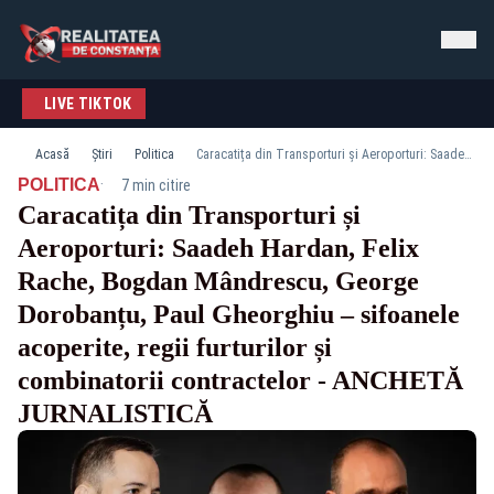
LIVE TIKTOK
Acasă
Știri
Politica
Caracatița din Transporturi și Aeroporturi: Saadeh Hardan, Felix Rache, Bogdan Mândrescu, George Dorobanțu, Paul Gheorghiu – sifoanele acoperite, regii furturilor și combinatorii contractelor - ANCHETĂ JURNALISTICĂ
·
POLITICA
7 min citire
Caracatița din Transporturi și
Aeroporturi: Saadeh Hardan, Felix
Rache, Bogdan Mândrescu, George
Dorobanțu, Paul Gheorghiu – sifoanele
acoperite, regii furturilor și
combinatorii contractelor - ANCHETĂ
JURNALISTICĂ