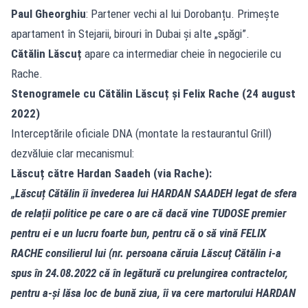
Paul Gheorghiu
: Partener vechi al lui Dorobanțu. Primește
apartament în Stejarii, birouri în Dubai și alte „spăgi”.
Cătălin Lăscuț
apare ca intermediar cheie în negocierile cu
Rache.
Stenogramele cu Cătălin Lăscuț și Felix Rache (24 august
2022)
Interceptările oficiale DNA (montate la restaurantul Grill)
dezvăluie clar mecanismul:
Lăscuț către Hardan Saadeh (via Rache):
„Lăscuț Cătălin îi învederea lui HARDAN SAADEH legat de sfera
de relații politice pe care o are că dacă vine TUDOSE premier
pentru ei e un lucru foarte bun, pentru că o să vină FELIX
RACHE consilierul lui (nr. persoana căruia Lăscuț Cătălin i-a
spus în 24.08.2022 că în legătură cu prelungirea contractelor,
pentru a-și lăsa loc de bună ziua, îi va cere martorului HARDAN