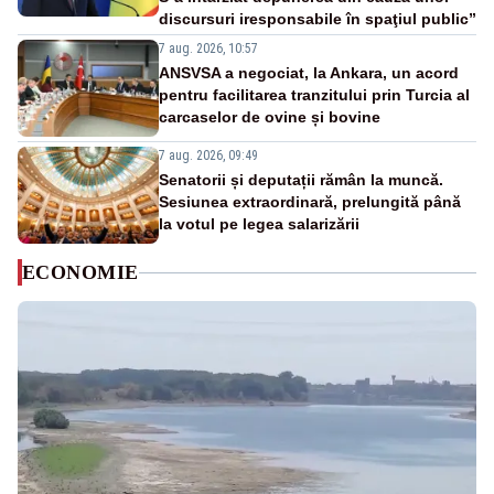
discursuri iresponsabile în spaţiul public”
7 aug. 2026, 10:57
ANSVSA a negociat, la Ankara, un acord
pentru facilitarea tranzitului prin Turcia al
carcaselor de ovine și bovine
7 aug. 2026, 09:49
Senatorii și deputații rămân la muncă.
Sesiunea extraordinară, prelungită până
la votul pe legea salarizării
ECONOMIE