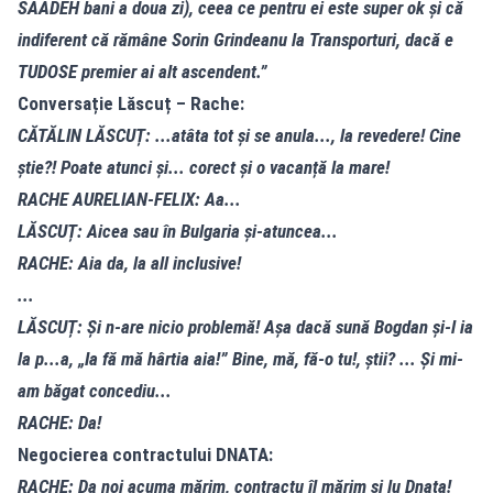
SAADEH bani a doua zi), ceea ce pentru ei este super ok și că
indiferent că rămâne Sorin Grindeanu la Transporturi, dacă e
TUDOSE premier ai alt ascendent.”
Conversație Lăscuț – Rache:
CĂTĂLIN LĂSCUȚ: ...atâta tot și se anula..., la revedere! Cine
știe?! Poate atunci și... corect și o vacanță la mare!
RACHE AURELIAN-FELIX: Aa...
LĂSCUȚ: Aicea sau în Bulgaria și-atuncea...
RACHE: Aia da, la all inclusive!
...
LĂSCUȚ: Și n-are nicio problemă! Așa dacă sună Bogdan și-l ia
la p...a, „Ia fă mă hârtia aia!” Bine, mă, fă-o tu!, știi? ... Și mi-
am băgat concediu...
RACHE: Da!
Negocierea contractului DNATA:
RACHE: Da noi acuma mărim, contractu îl mărim și lu Dnata!