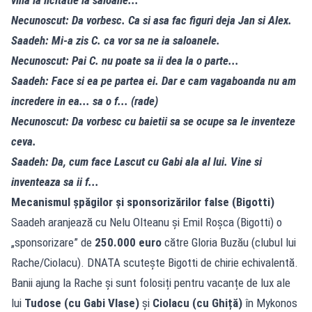
Necunoscut: Da vorbesc. Ca si asa fac figuri deja Jan si Alex.
Saadeh: Mi-a zis C. ca vor sa ne ia saloanele.
Necunoscut: Pai C. nu poate sa ii dea la o parte...
Saadeh: Face si ea pe partea ei. Dar e cam vagaboanda nu am
incredere in ea... sa o f... (rade)
Necunoscut: Da vorbesc cu baietii sa se ocupe sa le inventeze
ceva.
Saadeh: Da, cum face Lascut cu Gabi ala al lui. Vine si
inventeaza sa ii f...
Mecanismul șpăgilor și sponsorizărilor false (Bigotti)
Saadeh aranjează cu Nelu Olteanu și Emil Roșca (Bigotti) o
„sponsorizare” de
250.000 euro
către Gloria Buzău (clubul lui
Rache/Ciolacu). DNATA scutește Bigotti de chirie echivalentă.
Banii ajung la Rache și sunt folosiți pentru vacanțe de lux ale
lui
Tudose (cu Gabi Vlase)
și
Ciolacu (cu Ghiță)
în Mykonos