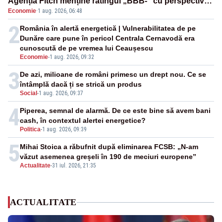
Agenția Fitch menține ratingul „BBB-” cu perspectivă
Economie
·
1 aug. 2026, 06:48
negativă
2
România în alertă energetică | Vulnerabilitatea de pe
Dunăre care pune în pericol Centrala Cernavodă era
cunoscută de pe vremea lui Ceaușescu
Economie
-
1 aug. 2026, 09:32
3
De azi, milioane de români primesc un drept nou. Ce se
întâmplă dacă ți se strică un produs
Social
-
1 aug. 2026, 09:37
4
Piperea, semnal de alarmă. De ce este bine să avem bani
cash, în contextul alertei energetice?
Politica
-
1 aug. 2026, 09:39
5
Mihai Stoica a răbufnit după eliminarea FCSB: „N-am
văzut asemenea greșeli în 190 de meciuri europene”
Actualitate
-
31 iul. 2026, 21:35
ACTUALITATE