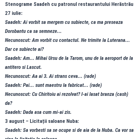
Stenograme Saadeh cu patronul restaurantului Herăstrău
27 iulie:
Saadeh: Ai vorbit sa mergem cu subiecte, ca ma preseaza
Dorobantu ca sa semneze...
Necunoscut: Am vorbit cu contactul. Ne trimite la Luterana...
Dar ce subiecte ai?
Saadeh: Am... Mihai Ursu de la Tarom, unu de la aeroport de la
antitero si Lascut.
Necunoscut: Aa ai 3. Ai strans ceva... (rade)
Saadeh: Pai... sunt maestru la fabricat... (rade)
Necunoscut: Cu Chiritoiu ai rezolvat? I-ai lasat branza (cash)
da?
Saadeh: Dada asa cum mi-ai zis.
3 august – Licitații saloane Nuba:
Saadeh: Sa vorbesti sa se ocupe si de aia de la Nuba. Ca vor sa
vina la licitatie la saloane...