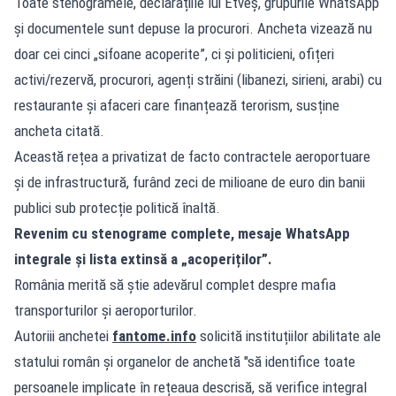
Toate stenogramele, declarațiile lui Etveș, grupurile WhatsApp
și documentele sunt depuse la procurori. Ancheta vizează nu
doar cei cinci „sifoane acoperite”, ci și politicieni, ofițeri
activi/rezervă, procurori, agenți străini (libanezi, sirieni, arabi) cu
restaurante și afaceri care finanțează terorism, susține
ancheta citată.
Această rețea a privatizat de facto contractele aeroportuare
și de infrastructură, furând zeci de milioane de euro din banii
publici sub protecție politică înaltă.
Revenim cu stenograme complete, mesaje WhatsApp
integrale și lista extinsă a „acoperiților”.
România merită să știe adevărul complet despre mafia
transporturilor și aeroporturilor.
Autoriii anchetei
fantome.info
solicită instituțiilor abilitate ale
statului român și organelor de anchetă "să identifice toate
persoanele implicate în rețeaua descrisă, să verifice integral