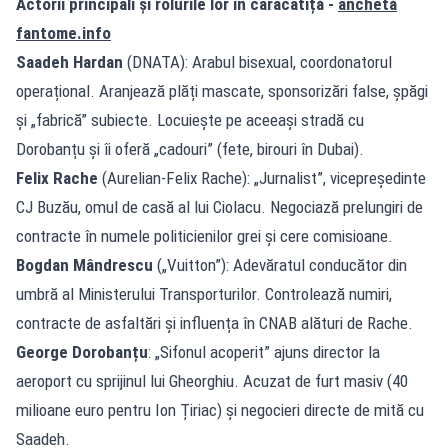
Actorii principali și rolurile lor în caracatiță -
anchetă
fantome.info
Saadeh Hardan
(DNATA): Arabul bisexual, coordonatorul
operațional. Aranjează plăți mascate, sponsorizări false, șpăgi
și „fabrică” subiecte. Locuiește pe aceeași stradă cu
Dorobanțu și îi oferă „cadouri” (fete, birouri în Dubai).
Felix Rache
(Aurelian-Felix Rache): „Jurnalist”, vicepreședinte
CJ Buzău, omul de casă al lui Ciolacu. Negociază prelungiri de
contracte în numele politicienilor grei și cere comisioane.
Bogdan Mândrescu
(„Vuitton”): Adevăratul conducător din
umbră al Ministerului Transporturilor. Controlează numiri,
contracte de asfaltări și influența în CNAB alături de Rache.
George Dorobanțu
: „Sifonul acoperit” ajuns director la
aeroport cu sprijinul lui Gheorghiu. Acuzat de furt masiv (40
milioane euro pentru Ion Țiriac) și negocieri directe de mită cu
Saadeh.