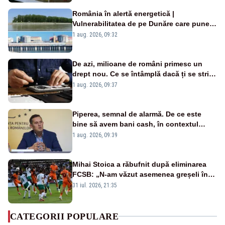
România în alertă energetică |
Vulnerabilitatea de pe Dunăre care pune
în pericol Centrala Cernavodă era
1 aug. 2026, 09:32
cunoscută de pe vremea lui Ceaușescu
De azi, milioane de români primesc un
drept nou. Ce se întâmplă dacă ți se strică
un produs
1 aug. 2026, 09:37
Piperea, semnal de alarmă. De ce este
bine să avem bani cash, în contextul
alertei energetice?
1 aug. 2026, 09:39
Mihai Stoica a răbufnit după eliminarea
FCSB: „N-am văzut asemenea greșeli în
190 de meciuri europene”
31 iul. 2026, 21:35
CATEGORII POPULARE