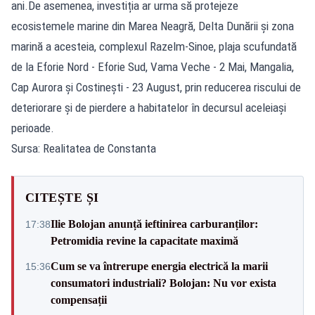
ani.De asemenea, investiția ar urma să protejeze
ecosistemele marine din Marea Neagră, Delta Dunării şi zona
marină a acesteia, complexul Razelm-Sinoe, plaja scufundată
de la Eforie Nord - Eforie Sud, Vama Veche - 2 Mai, Mangalia,
Cap Aurora şi Costineşti - 23 August, prin reducerea riscului de
deteriorare şi de pierdere a habitatelor în decursul aceleiaşi
perioade.
Sursa: Realitatea de Constanta
CITEȘTE ȘI
Ilie Bolojan anunță ieftinirea carburanților:
17:38
Petromidia revine la capacitate maximă
Cum se va întrerupe energia electrică la marii
15:36
consumatori industriali? Bolojan: Nu vor exista
compensații