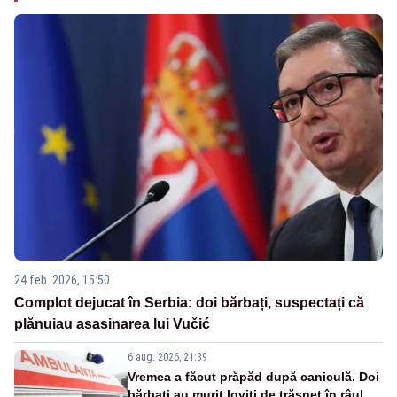
24 feb. 2026, 15:50
Complot dejucat în Serbia: doi bărbați, suspectați că
plănuiau asasinarea lui Vučić
6 aug. 2026, 21:39
Vremea a făcut prăpăd după caniculă. Doi
bărbați au murit loviți de trăsnet în râul