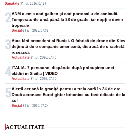
Sanatate
·
31 iul. 2026, 07:29
2
ANM a emis cod galben și cod portocaliu de caniculă.
Temperaturile urcă până la 38 de grade, iar nopțile devin
tropicale
Social
-
31 iul. 2026, 07:39
3
Atac fără precedent al Rusiei. O fabrică de drone din Kiev
deținută de o companie americană, distrusă de o rachetă
rusească
Actualitate
-
31 iul. 2026, 07:40
4
ITALIA: 7 persoane, dispărute după prăbușirea unei
clădiri în Sicilia | VIDEO
Actualitate
-
31 iul. 2026, 07:50
5
Alertă aeriană la graniță pentru a treia oară în 24 de ore.
Două aeronave Eurofighter britanice au fost ridicate de la
sol
Social
-
31 iul. 2026, 07:24
ACTUALITATE