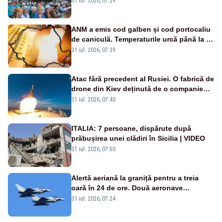
31 iul. 2026, 07:29
ANM a emis cod galben și cod portocaliu
de caniculă. Temperaturile urcă până la 38
de grade, iar nopțile devin tropicale
31 iul. 2026, 07:39
Atac fără precedent al Rusiei. O fabrică de
drone din Kiev deținută de o companie
americană, distrusă de o rachetă
31 iul. 2026, 07:40
rusească
ITALIA: 7 persoane, dispărute după
prăbușirea unei clădiri în Sicilia | VIDEO
31 iul. 2026, 07:50
Alertă aeriană la graniță pentru a treia
oară în 24 de ore. Două aeronave
Eurofighter britanice au fost ridicate de la
31 iul. 2026, 07:24
sol