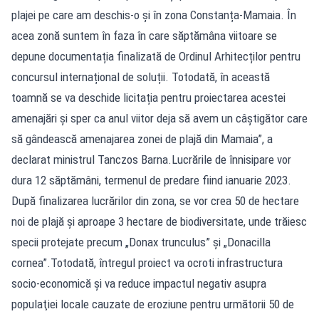
plajei pe care am deschis-o și în zona Constanța-Mamaia. În
acea zonă suntem în faza în care săptămâna viitoare se
depune documentația finalizată de Ordinul Arhitecților pentru
concursul internațional de soluții. Totodată, în această
toamnă se va deschide licitația pentru proiectarea acestei
amenajări și sper ca anul viitor deja să avem un câștigător care
să gândească amenajarea zonei de plajă din Mamaia”, a
declarat ministrul Tanczos Barna.Lucrările de înnisipare vor
dura 12 săptămâni, termenul de predare fiind ianuarie 2023.
După finalizarea lucrărilor din zona, se vor crea 50 de hectare
noi de plajă și aproape 3 hectare de biodiversitate, unde trăiesc
specii protejate precum „Donax trunculus” și „Donacilla
cornea”.Totodată, întregul proiect va ocroti infrastructura
socio-economică şi va reduce impactul negativ asupra
populaţiei locale cauzate de eroziune pentru următorii 50 de