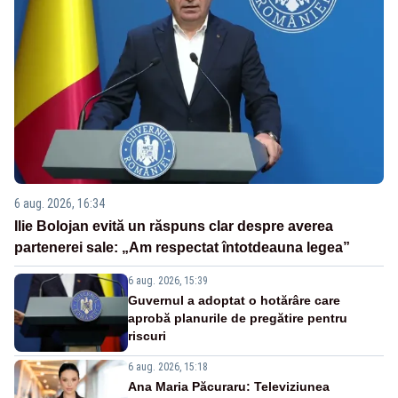
6 aug. 2026, 16:34
Ilie Bolojan evită un răspuns clar despre averea
partenerei sale: „Am respectat întotdeauna legea”
6 aug. 2026, 15:39
Guvernul a adoptat o hotărâre care
aprobă planurile de pregătire pentru
riscuri
6 aug. 2026, 15:18
Ana Maria Păcuraru: Televiziunea