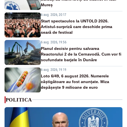
Mureș
6 aug. 2026, 20:17
Start spectaculos la UNTOLD 2026.
Artistul-surpriză care deschide prima
seară de festival
6 aug. 2026, 19:56
Planul decisiv pentru salvarea
Reactorului 2 de la Cernavodă. Cum vor fi
scufundate barjele în Dunăre
6 aug. 2026, 19:19
Loto 6/49, 6 august 2026. Numerele
câștigătoare au fost anunțate. Miza
depășește 9 milioane de euro
POLITICA