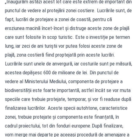
„Inaugurăm astăzi acest lot care este extrem de important din
punctul de vedere al protejării zonei costiere. Lucrările sunt, de
fapt, lucrări de protejare a zonei de coastă, pentru că
eroziunea macină încet-încet și distruge aceste zone de plajă
care sunt folosite în scop turistic. Este o investiție pe termen
lung, iar zeci de ani turiștii vor putea folosi aceste zone de
plajă, zona costieră fiind proptejată prin aceste lucrări.
Lucrările sunt unele de anvergură, iar costurile sunt pe măsură,
acestea depășesc 600 de milioane de lei. Din punctul de
vedere al Ministerului Mediului, componenta de protejare a
biodiversității este foarte importantă, astfel încât se vor muta
speciile care trebuie protejate, temporar, și vor fi readuse după
finalizarea lucrărilor. Aceste specii autohtone, caracteristice
zonei, trebuie protejate și componenta este finanțată, în
cadrul proiectului, tot din fonduri europene.După finalizare,
vom merge mai departe pe aceeași procedură de amenajare a