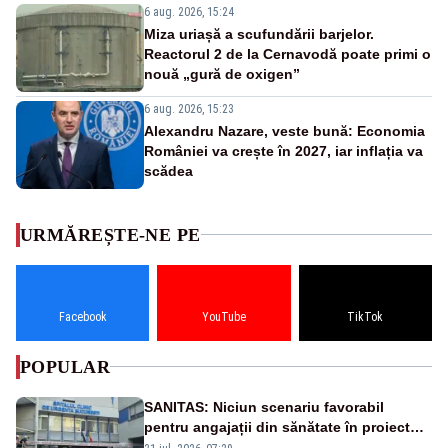
6 aug. 2026, 15:24
Miza uriașă a scufundării barjelor.
Reactorul 2 de la Cernavodă poate primi o
nouă „gură de oxigen”
6 aug. 2026, 15:23
Alexandru Nazare, veste bună: Economia
României va crește în 2027, iar inflația va
scădea
URMĂREȘTE-NE PE
Facebook
YouTube
TikTok
POPULAR
SANITAS: Niciun scenariu favorabil
pentru angajații din sănătate în proiectul
Legii salarizării