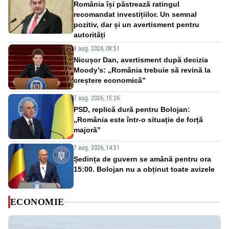
România își păstrează ratingul
recomandat investițiilor. Un semnal
pozitiv, dar și un avertisment pentru
autorități
8 aug. 2026, 08:51
Nicușor Dan, avertisment după decizia
Moody’s: „România trebuie să revină la
creștere economică”
7 aug. 2026, 15:26
PSD, replică dură pentru Bolojan:
„România este într-o situație de forță
majoră”
7 aug. 2026, 14:51
Ședința de guvern se amână pentru ora
15:00. Bolojan nu a obținut toate avizele
ECONOMIE