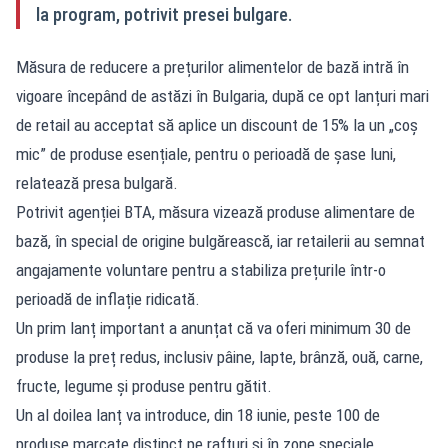
la program, potrivit presei bulgare.
Măsura de reducere a prețurilor alimentelor de bază intră în
vigoare începând de astăzi în Bulgaria, după ce opt lanțuri mari
de retail au acceptat să aplice un discount de 15% la un „coș
mic” de produse esențiale, pentru o perioadă de șase luni,
relatează presa bulgară.
Potrivit agenției BTA, măsura vizează produse alimentare de
bază, în special de origine bulgărească, iar retailerii au semnat
angajamente voluntare pentru a stabiliza prețurile într-o
perioadă de inflație ridicată.
Un prim lanț important a anunțat că va oferi minimum 30 de
produse la preț redus, inclusiv pâine, lapte, brânză, ouă, carne,
fructe, legume și produse pentru gătit.
Un al doilea lanț va introduce, din 18 iunie, peste 100 de
produse marcate distinct pe rafturi și în zone speciale