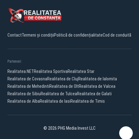
Contact
Termeni și condiții
Politică de confidențialitate
Cod de conduită
Parteneri:
Realitatea.NET
Realitatea Sportiva
Realitatea Star
Realitatea de Covasna
Realitatea de Cluj
Realitatea de Ialomita
Realitatea de Mehedinti
Realitatea de Olt
Realitatea de Valcea
Realitatea de Sibiu
Realitatea de Tulcea
Realitatea de Galati
Realitatea de Alba
Realitatea de Iasi
Realitatea de Timis
© 2026 PHG Media Invest LLC
Facebook
YouTube
TikTok