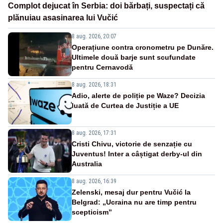
Complot dejucat în Serbia: doi bărbați, suspectați că
plănuiau asasinarea lui Vučić
8 aug. 2026, 20:07
Operațiune contra cronometru pe Dunăre.
Ultimele două barje sunt scufundate
pentru Cernavodă
8 aug. 2026, 18:31
Adio, alerte de poliție pe Waze? Decizia
luată de Curtea de Justiție a UE
8 aug. 2026, 17:31
Cristi Chivu, victorie de senzație cu
Juventus! Inter a câștigat derby-ul din
Australia
8 aug. 2026, 16:39
Zelenski, mesaj dur pentru Vučić la
Belgrad: „Ucraina nu are timp pentru
scepticism”