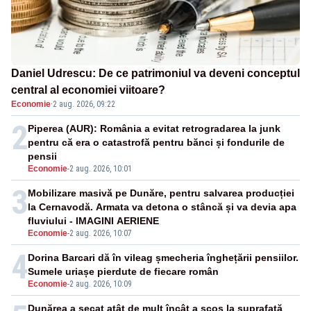
Daniel Udrescu: De ce patrimoniul va deveni conceptul
central al economiei viitoare?
Economie
·
2 aug. 2026, 09:22
2
Piperea (AUR): România a evitat retrogradarea la junk
pentru că era o catastrofă pentru bănci și fondurile de
pensii
Economie
-
2 aug. 2026, 10:01
3
Mobilizare masivă pe Dunăre, pentru salvarea producției
la Cernavodă. Armata va detona o stâncă și va devia apa
fluviului - IMAGINI AERIENE
Economie
-
2 aug. 2026, 10:07
4
Dorina Barcari dă în vileag șmecheria înghețării pensiilor.
Sumele uriașe pierdute de fiecare român
Economie
-
2 aug. 2026, 10:09
Dunărea a secat atât de mult încât a scos la suprafață