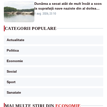
Dunărea a secat atât de mult încât a scos
la suprafață nave naziste din al doilea
război mondial
1 aug. 2026, 23:10
CATEGORII POPULARE
Actualitate
Politica
Economie
Social
Sport
Sanatate
MAI MULTE ȘTIRI DIN
ECONOMIE