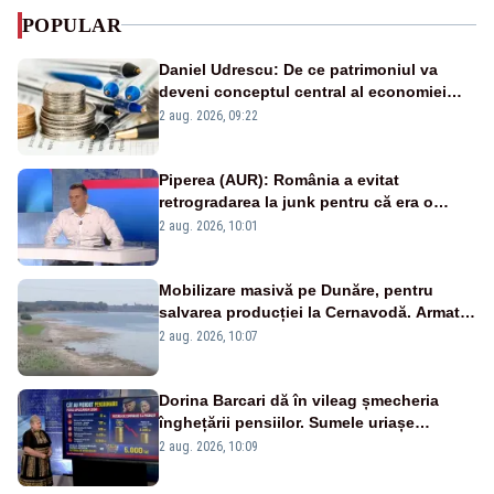
POPULAR
Daniel Udrescu: De ce patrimoniul va
deveni conceptul central al economiei
viitoare?
2 aug. 2026, 09:22
Piperea (AUR): România a evitat
retrogradarea la junk pentru că era o
catastrofă pentru bănci și fondurile de
2 aug. 2026, 10:01
pensii
Mobilizare masivă pe Dunăre, pentru
salvarea producției la Cernavodă. Armata
va detona o stâncă și va devia apa
2 aug. 2026, 10:07
fluviului - IMAGINI AERIENE
Dorina Barcari dă în vileag șmecheria
înghețării pensiilor. Sumele uriașe
pierdute de fiecare român
2 aug. 2026, 10:09