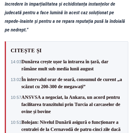
încredere în imparțialitatea și echidistanța instanțelor de
judecată pentru a face lumină în acest caz soluționat pe
repede-înainte și pentru a ne repara reputația pusă la îndoială
pe nedrept.”
CITEȘTE ȘI
Dunărea crește ușor la intrarea în țară, dar
14:03
rămâne mult sub media lunii august
În intervalul orar de seară, consumul de curent „a
13:02
scăzut cu 200-300 de megawați”
ANSVSA a negociat, la Ankara, un acord pentru
10:57
facilitarea tranzitului prin Turcia al carcaselor de
ovine și bovine
Bolojan: Nivelul Dunării asigură o funcționare a
10:51
centralei de la Cernavodă de patru-cinci zile dacă