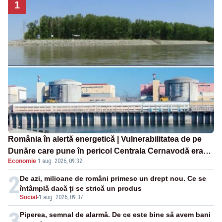
1
România în alertă energetică | Vulnerabilitatea de pe
Dunăre care pune în pericol Centrala Cernavodă era
Economie
·
1 aug. 2026, 09:32
cunoscută de pe vremea lui Ceaușescu
2
De azi, milioane de români primesc un drept nou. Ce se
întâmplă dacă ți se strică un produs
Social
-
1 aug. 2026, 09:37
3
Piperea, semnal de alarmă. De ce este bine să avem bani