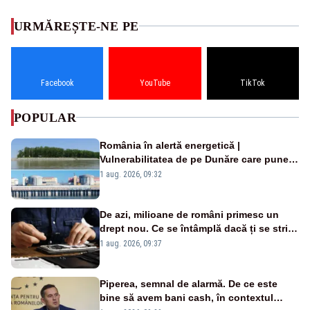
URMĂREȘTE-NE PE
Facebook
YouTube
TikTok
POPULAR
România în alertă energetică |
Vulnerabilitatea de pe Dunăre care pune
în pericol Centrala Cernavodă era
1 aug. 2026, 09:32
cunoscută de pe vremea lui Ceaușescu
De azi, milioane de români primesc un
drept nou. Ce se întâmplă dacă ți se strică
un produs
1 aug. 2026, 09:37
Piperea, semnal de alarmă. De ce este
bine să avem bani cash, în contextul