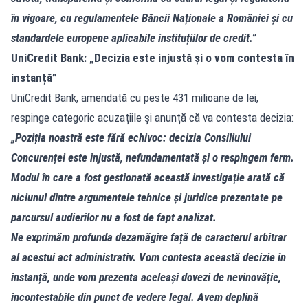
în vigoare, cu regulamentele Băncii Naționale a României și cu
standardele europene aplicabile instituțiilor de credit.”
UniCredit Bank: „Decizia este injustă și o vom contesta în
instanță”
UniCredit Bank, amendată cu peste 431 milioane de lei,
respinge categoric acuzațiile și anunță că va contesta decizia:
„Poziția noastră este fără echivoc: decizia Consiliului
Concurenței este injustă, nefundamentată și o respingem ferm.
Modul în care a fost gestionată această investigație arată că
niciunul dintre argumentele tehnice și juridice prezentate pe
parcursul audierilor nu a fost de fapt analizat.
Ne exprimăm profunda dezamăgire față de caracterul arbitrar
al acestui act administrativ. Vom contesta această decizie în
instanță, unde vom prezenta aceleași dovezi de nevinovăție,
incontestabile din punct de vedere legal. Avem deplină