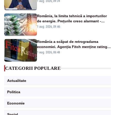
alertei energetice?
1 aug. 2026, 09:39
România, la limita tehnică a importurilor
de energie. Prețurile cresc alarmant -
Analiză Realitatea Plus
1 aug. 2026, 09:46
România a scăpat de retrogradarea
economiei. Agenția Fitch menține ratingul
„BBB-” cu perspectivă negativă
1 aug. 2026, 06:48
CATEGORII POPULARE
Actualitate
Politica
Economie
Social