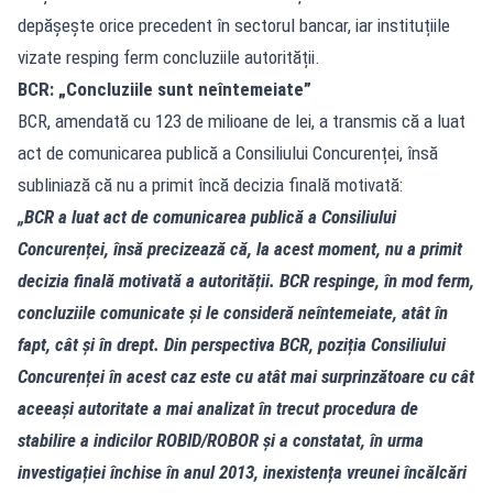
depășește orice precedent în sectorul bancar, iar instituțiile
vizate resping ferm concluziile autorității.
BCR: „Concluziile sunt neîntemeiate”
BCR, amendată cu 123 de milioane de lei, a transmis că a luat
act de comunicarea publică a Consiliului Concurenței, însă
subliniază că nu a primit încă decizia finală motivată:
„BCR a luat act de comunicarea publică a Consiliului
Concurenței, însă precizează că, la acest moment, nu a primit
decizia finală motivată a autorității. BCR respinge, în mod ferm,
concluziile comunicate și le consideră neîntemeiate, atât în
fapt, cât și în drept. Din perspectiva BCR, poziția Consiliului
Concurenței în acest caz este cu atât mai surprinzătoare cu cât
aceeași autoritate a mai analizat în trecut procedura de
stabilire a indicilor ROBID/ROBOR și a constatat, în urma
investigației închise în anul 2013, inexistența vreunei încălcări