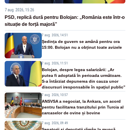
7 aug. 2026, 15:26
PSD, replică dură pentru Bolojan: „România este într-o
situație de forță majoră”
7 aug. 2026, 14:51
Ședința de guvern se amână pentru ora
15:00. Bolojan nu a obținut toate avizele
7 aug. 2026, 11:51
Bolojan, despre legea salarizării: „Ar
putea fi adoptată în perioada următoare.
S-a întârziat depunerea din cauza unor
discursuri iresponsabile în spaţiul public”
7 aug. 2026, 10:57
ANSVSA a negociat, la Ankara, un acord
pentru facilitarea tranzitului prin Turcia al
carcaselor de ovine și bovine
7 aug. 2026, 09:49
Senatorii și deputații rămân la muncă.