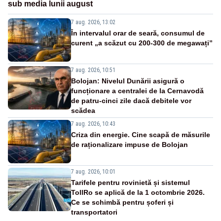
sub media lunii august
7 aug. 2026, 13:02
În intervalul orar de seară, consumul de
curent „a scăzut cu 200-300 de megawați”
7 aug. 2026, 10:51
Bolojan: Nivelul Dunării asigură o
funcționare a centralei de la Cernavodă
de patru-cinci zile dacă debitele vor
scădea
7 aug. 2026, 10:43
Criza din energie. Cine scapă de măsurile
de raționalizare impuse de Bolojan
7 aug. 2026, 10:01
Tarifele pentru rovinietă și sistemul
TollRo se aplică de la 1 octombrie 2026.
Ce se schimbă pentru șoferi și
transportatori