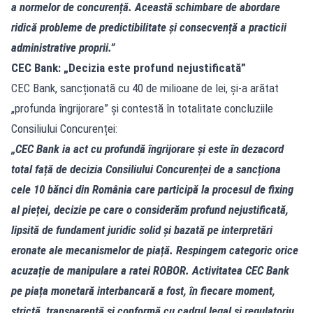
a normelor de concurență. Această schimbare de abordare
ridică probleme de predictibilitate și consecvență a practicii
administrative proprii.”
CEC Bank: „Decizia este profund nejustificată”
CEC Bank, sancționată cu 40 de milioane de lei, și-a arătat
„profunda îngrijorare” și contestă în totalitate concluziile
Consiliului Concurenței:
„CEC Bank ia act cu profundă îngrijorare și este în dezacord
total față de decizia Consiliului Concurenței de a sancționa
cele 10 bănci din România care participă la procesul de fixing
al pieței, decizie pe care o considerăm profund nejustificată,
lipsită de fundament juridic solid și bazată pe interpretări
eronate ale mecanismelor de piață. Respingem categoric orice
acuzație de manipulare a ratei ROBOR. Activitatea CEC Bank
pe piața monetară interbancară a fost, în fiecare moment,
strictă, transparentă și conformă cu cadrul legal și regulatoriu