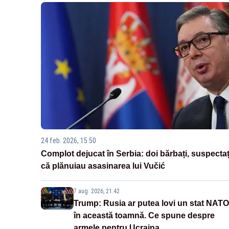
24 feb. 2026, 15:50
Complot dejucat în Serbia: doi bărbați, suspectaț
că plănuiau asasinarea lui Vučić
7 aug. 2026, 21:42
Trump: Rusia ar putea lovi un stat NATO
în această toamnă. Ce spune despre
armele pentru Ucraina