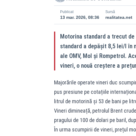
Publicat
Sursă
13 mar. 2026, 08:36
realitatea.net
Motorina standard a trecut de p
standard a depășit 8,5 lei/l în
ale OMV, Mol și Rompetrol. Ace
vineri, o nouă creștere a prețur
Majorările operate vineri duc scumpiri
pus presiune pe cotațiile internaționa
litrul de motorină și 53 de bani pe lit
Vineri dimineață, petrolul Brent crude
pragului de 100 de dolari pe baril, du
În urma scumpirii de vineri, prețul mot