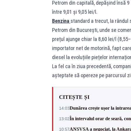
Petrom din capitală, depășind însă 9 l
între 9,01 și 9,05 lei/l.
Benzina
standard a trecut, la rândul s
Petrom din București, unde se comercia
prețul ajunge chiar la 8,60 lei/l (8,5
importator net de motorină, fapt care
diesel la evoluțiile piețelor internațio
La fel ca în ziua precedentă, compan
așteptate să opereze pe parcursul zilei
CITEȘTE ȘI
Dunărea crește ușor la intrare
14:03
În intervalul orar de seară, c
13:02
ANSVSA a negociat, la Ankara, 
10:57