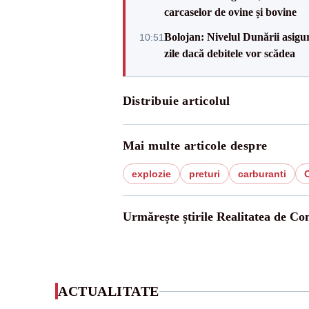
carcaselor de ovine și bovine
Bolojan: Nivelul Dunării asigur
10:51
zile dacă debitele vor scădea
Distribuie articolul
Mai multe articole despre
explozie
preturi
carburanti
Urmărește știrile Realitatea de Co
ACTUALITATE