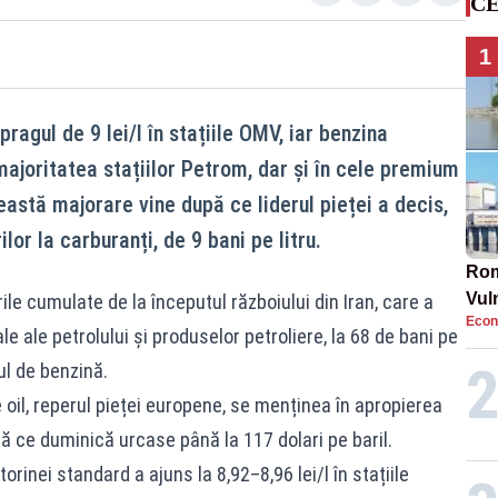
CE
1
ragul de 9 lei/l în stațiile OMV, iar benzina
 majoritatea stațiilor Petrom, dar și în cele premium
astă majorare vine după ce liderul pieței a decis,
ilor la carburanți, de 9 bani pe litru.
Rom
Vul
le cumulate de la începutul războiului din Iran, care a
Econ
pun
le ale petrolului și produselor petroliere, la 68 de bani pe
cun
rul de benzină.
 oil, reperul pieței europene, se menținea în apropierea
pă ce duminică urcase până la 117 dolari pe baril.
orinei standard a ajuns la 8,92–8,96 lei/l în stațiile