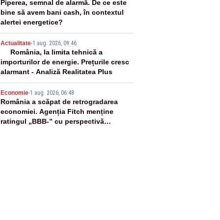
3
Piperea, semnal de alarmă. De ce este
bine să avem bani cash, în contextul
alertei energetice?
4
Actualitate
-
1 aug. 2026, 09:46
România, la limita tehnică a
importurilor de energie. Prețurile cresc
alarmant - Analiză Realitatea Plus
5
Economie
-
1 aug. 2026, 06:48
România a scăpat de retrogradarea
economiei. Agenția Fitch menține
ratingul „BBB-” cu perspectivă
negativă