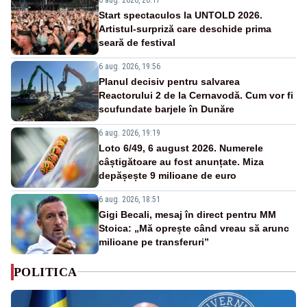
Start spectaculos la UNTOLD 2026.
Artistul-surpriză care deschide prima
seară de festival
6 aug. 2026, 19:56
Planul decisiv pentru salvarea
Reactorului 2 de la Cernavodă. Cum vor fi
scufundate barjele în Dunăre
6 aug. 2026, 19:19
Loto 6/49, 6 august 2026. Numerele
câștigătoare au fost anunțate. Miza
depășește 9 milioane de euro
6 aug. 2026, 18:51
Gigi Becali, mesaj în direct pentru MM
Stoica: „Mă oprește când vreau să arunc
milioane pe transferuri”
POLITICA