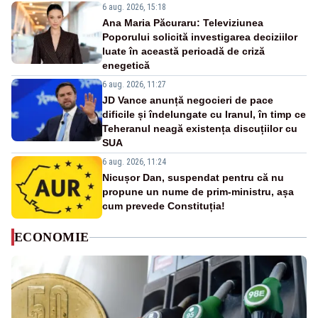
6 aug. 2026, 15:18
Ana Maria Păcuraru: Televiziunea
Poporului solicită investigarea deciziilor
luate în această perioadă de criză
enegetică
6 aug. 2026, 11:27
JD Vance anunță negocieri de pace
dificile și îndelungate cu Iranul, în timp ce
Teheranul neagă existența discuțiilor cu
SUA
6 aug. 2026, 11:24
Nicușor Dan, suspendat pentru că nu
propune un nume de prim-ministru, așa
cum prevede Constituția!
ECONOMIE