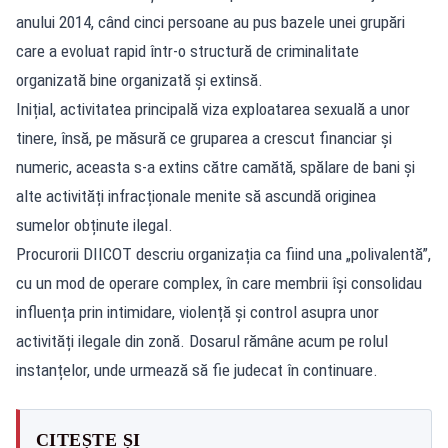
anului 2014, când cinci persoane au pus bazele unei grupări
care a evoluat rapid într-o structură de criminalitate
organizată bine organizată și extinsă.
Inițial, activitatea principală viza exploatarea sexuală a unor
tinere, însă, pe măsură ce gruparea a crescut financiar și
numeric, aceasta s-a extins către camătă, spălare de bani și
alte activități infracționale menite să ascundă originea
sumelor obținute ilegal.
Procurorii DIICOT descriu organizația ca fiind una „polivalentă”,
cu un mod de operare complex, în care membrii își consolidau
influența prin intimidare, violență și control asupra unor
activități ilegale din zonă. Dosarul rămâne acum pe rolul
instanțelor, unde urmează să fie judecat în continuare.
CITEȘTE ȘI