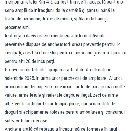
membri ai rețelei Km 4-5, au fost trimise în judecată pentru o
serie amplă de infracțiuni, de la camătă și șantaj, până la
trafic de persoane, trafic de minori, spălare de bani și
proxenetism.
Instanța a decis recent menținerea tuturor măsurilor
preventive dispuse de anchetatori: arest preventiv pentru 14
inculpați, arest la domiciliu pentru o persoană și control judiciar
pentru alți 20 de inculpați.
Potrivit anchetatorilor, gruparea a fost destructurată în
noiembrie 2025, în urma unor percheziții de amploare. Atunci,
procurorii au descoperit sume importante de bani în mai multe
valute, arme letale și neletale deținute ilegal, zeci de arme
albe, veste antiglonț și anti-înjunghiere, dar și cantități de
droguri și echipamente folosite pentru ambalarea și consumul
substanțelor interzise.
Ancheta arată că rețeaua a început să se formeze în jurul