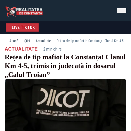
LIVE TIKTOK
Acasă
Știri
Actualitate
Rețea de tip mafiot la Constanța! Clanul Km 4-5, trimis în judecată în dosarul „Calul Troian”
·
ACTUALITATE
2 min citire
Rețea de tip mafiot la Constanța! Clanul
Km 4-5, trimis în judecată în dosarul
„Calul Troian”