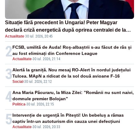
Situație fără precedent în Ungaria! Peter Magyar
declară criză energetică după oprirea centralei de la
Actualitate
·
30 iul. 2026, 20:45
Paks
2
FCSB, umilită de Auda! Roș-albaștrii s-au făcut de râs și
au fost eliminați din Conference League
Actualitate
-
30 iul. 2026, 21:14
3
Alertă la graniță. Nou mesaj RO-Alert în nordul județului
Tulcea. MApN a ridicat de la sol două avioane F-16
Social
-
30 iul. 2026, 22:12
4
Ana Maria Păcuraru, la Miza Zilei: ”Românii nu sunt naivi,
domnule premier Bolojan”
Politica
-
30 iul. 2026, 22:15
5
Intervenție de urgență în Pitești! Un bebeluș a rămas
captiv într-un autoturism din cauza unei defecțiuni
Actualitate
-
30 iul. 2026, 20:33