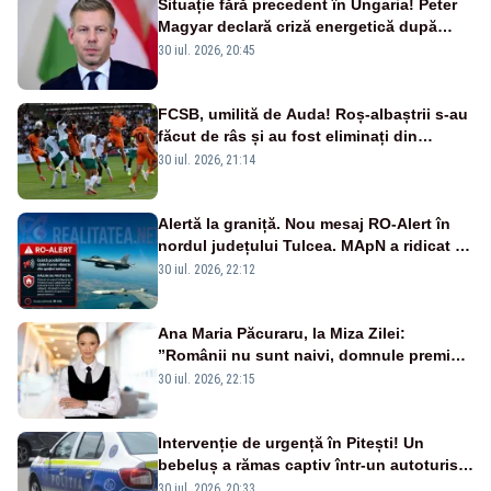
Situație fără precedent în Ungaria! Peter
Magyar declară criză energetică după
oprirea centralei de la Paks
30 iul. 2026, 20:45
FCSB, umilită de Auda! Roș-albaștrii s-au
făcut de râs și au fost eliminați din
Conference League
30 iul. 2026, 21:14
Alertă la graniță. Nou mesaj RO-Alert în
nordul județului Tulcea. MApN a ridicat de
la sol două avioane F-16
30 iul. 2026, 22:12
Ana Maria Păcuraru, la Miza Zilei:
”Românii nu sunt naivi, domnule premier
Bolojan”
30 iul. 2026, 22:15
Intervenție de urgență în Pitești! Un
bebeluș a rămas captiv într-un autoturism
din cauza unei defecțiuni
30 iul. 2026, 20:33