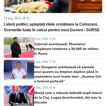
10 aug. 2026, 08:32
Liderii politici, așteptați zilele următoare la Cotroceni.
Scenariile luate în calcul pentru noul Guvern - SURSE
9 aug. 2026, 18:04
Zelenski avertizează: Phenianul
pregătește trimiterea a 50.000 de militari
în Rusia
9 aug. 2026, 17:50
Dan Dungaciu avertizează că șansele
unui guvern cu drepturi depline până în
septembrie sunt foarte mici: „Suntem într-
o furtună perfectă”
9 aug. 2026, 15:40
Miruță cere o măsură radicală după atacul
de la Cluj. Legea dezinformării, din nou în
discuție