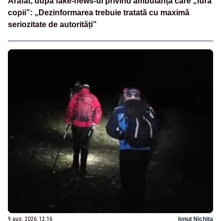
Arafat, după fake-news-ul privind ambulanța care „fură
copii”: „Dezinformarea trebuie tratată cu maximă
seriozitate de autorități”
9 aug. 2026, 12:16
Ionuț Nichita