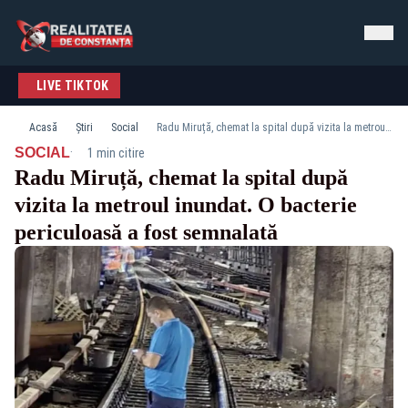
LIVE TIKTOK
Acasă
Știri
Social
Radu Miruță, chemat la spital după vizita la metroul inundat. O bacterie periculoasă a fost semnalată
·
SOCIAL
1 min citire
Radu Miruță, chemat la spital după
vizita la metroul inundat. O bacterie
periculoasă a fost semnalată