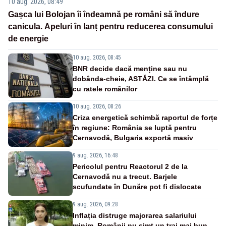
10 aug. 2026, 08:49
Gașca lui Bolojan îi îndeamnă pe români să îndure
canicula. Apeluri în lanț pentru reducerea consumului
de energie
10 aug. 2026, 08:45
BNR decide dacă menține sau nu
dobânda-cheie, ASTĂZI. Ce se întâmplă
cu ratele românilor
10 aug. 2026, 08:26
Criza energetică schimbă raportul de forțe
în regiune: România se luptă pentru
Cernavodă, Bulgaria exportă masiv
9 aug. 2026, 16:48
Pericolul pentru Reactorul 2 de la
Cernavodă nu a trecut. Barjele
scufundate în Dunăre pot fi dislocate
9 aug. 2026, 09:28
Inflația distruge majorarea salariului
minim. Românii nu simt un trai mai bun