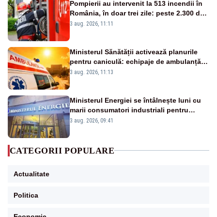
Pompierii au intervenit la 513 incendii în
România, în doar trei zile: peste 2.300 de
hectare de teren au fost afectate
3 aug. 2026, 11:11
Ministerul Sănătății activează planurile
pentru caniculă: echipaje de ambulanță
suplimentate, stocuri de medicamente
3 aug. 2026, 11:13
verificate și puncte de apă în spațiile
publice
Ministerul Energiei se întâlnește luni cu
marii consumatori industriali pentru
reducerea voluntară a consumului de
3 aug. 2026, 09:41
electricitate în orele de vârf
CATEGORII POPULARE
Actualitate
Politica
Economie