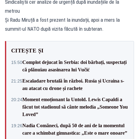
Sindicaliștii cer analize de urgență după inundațiile de la
metrou
Și Radu Miruță a fost prezent la inundații, apoi a mers la
summit-ul NATO după vizita făcută în subteran.
CITEȘTE ȘI
Complot dejucat în Serbia: doi bărbați, suspectați
15:50
că plănuiau asasinarea lui Vučić
Escaladare brutală în război. Rusia și Ucraina s-
21:25
au atacat cu drone și rachete
Moment emoționant la Untold. Lewis Capaldi a
20:24
făcut tot stadionul să cânte melodia „Someone You
Loved”
Nadia Comăneci, după 50 de ani de la momentul
19:26
care a schimbat gimnastica: „Este o mare onoare”