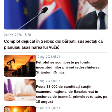
24 feb. 2026, 15:50
Complot dejucat în Serbia: doi bărbați, suspectați că
plănuiau asasinarea lui Vučić
10 aug. 2026, 08:22
Petrolul se scumpește pe fondul
incertitudinilor privind redeschiderea
Strâmtorii Ormuz
10 aug. 2026, 08:17
Peste 33.000 de candidați susțin
examenul național de Bacalaureat în
sesiunea de toamnă: primele rezultate, pe
18 august
10 aug. 2026, 08:11