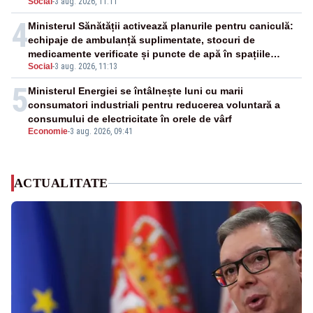
Social
-
3 aug. 2026, 11:11
4
Ministerul Sănătății activează planurile pentru caniculă:
echipaje de ambulanță suplimentate, stocuri de
medicamente verificate și puncte de apă în spațiile
Social
-
3 aug. 2026, 11:13
publice
5
Ministerul Energiei se întâlnește luni cu marii
consumatori industriali pentru reducerea voluntară a
consumului de electricitate în orele de vârf
Economie
-
3 aug. 2026, 09:41
ACTUALITATE