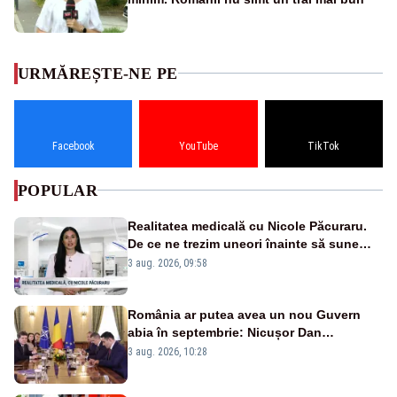
URMĂREȘTE-NE PE
Facebook
YouTube
TikTok
POPULAR
Realitatea medicală cu Nicole Păcuraru.
De ce ne trezim uneori înainte să sune
alarma?
3 aug. 2026, 09:58
România ar putea avea un nou Guvern
abia în septembrie: Nicușor Dan
pregătește noi consultări cu partidele
3 aug. 2026, 10:28
după 15 august