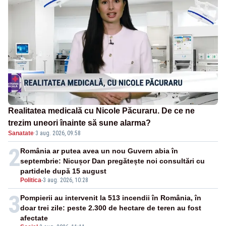
Realitatea medicală cu Nicole Păcuraru. De ce ne
trezim uneori înainte să sune alarma?
Sanatate
·
3 aug. 2026, 09:58
2
România ar putea avea un nou Guvern abia în
septembrie: Nicușor Dan pregătește noi consultări cu
partidele după 15 august
Politica
-
3 aug. 2026, 10:28
3
Pompierii au intervenit la 513 incendii în România, în
doar trei zile: peste 2.300 de hectare de teren au fost
afectate