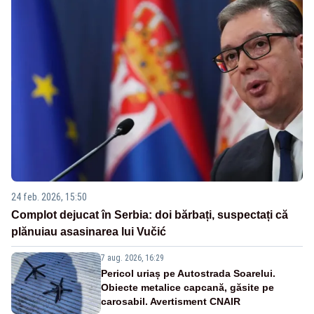
24 feb. 2026, 15:50
Complot dejucat în Serbia: doi bărbați, suspectați că
plănuiau asasinarea lui Vučić
7 aug. 2026, 16:29
Pericol uriaș pe Autostrada Soarelui.
Obiecte metalice capcană, găsite pe
carosabil. Avertisment CNAIR