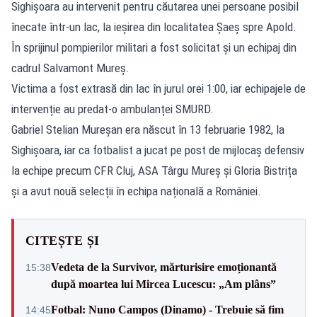
Sighișoara au intervenit pentru căutarea unei persoane posibil
înecate într-un lac, la ieșirea din localitatea Șaeș spre Apold.
În sprijinul pompierilor militari a fost solicitat și un echipaj din
cadrul Salvamont Mureș.
Victima a fost extrasă din lac în jurul orei 1:00, iar echipajele de
intervenție au predat-o ambulanței SMURD.
Gabriel Stelian Mureșan era născut în 13 februarie 1982, la
Sighișoara, iar ca fotbalist a jucat pe post de mijlocaș defensiv
la echipe precum CFR Cluj, ASA Târgu Mureș și Gloria Bistrița
și a avut nouă selecții în echipa națională a României.
CITEȘTE ȘI
Vedeta de la Survivor, mărturisire emoționantă
15:38
după moartea lui Mircea Lucescu: „Am plâns”
Fotbal: Nuno Campos (Dinamo) - Trebuie să fim
14:45