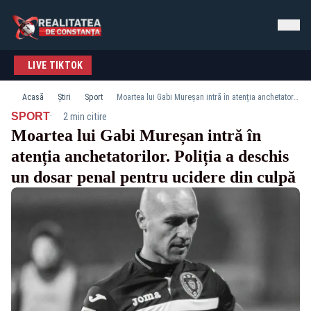
LIVE TIKTOK
Acasă
Știri
Sport
Moartea lui Gabi Mureșan intră în atenția anchetatorilor. Poliția a deschis un dosar penal pentru ucidere din culpă
·
SPORT
2 min citire
Moartea lui Gabi Mureșan intră în
atenția anchetatorilor. Poliția a deschis
un dosar penal pentru ucidere din culpă