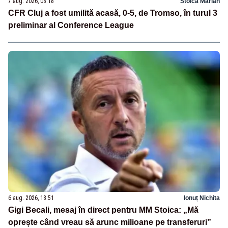
7 aug. 2026, 08:18
Stoica Marian
CFR Cluj a fost umilită acasă, 0-5, de Tromso, în turul 3
preliminar al Conference League
6 aug. 2026, 18:51
Ionuț Nichita
Gigi Becali, mesaj în direct pentru MM Stoica: „Mă
oprește când vreau să arunc milioane pe transferuri”