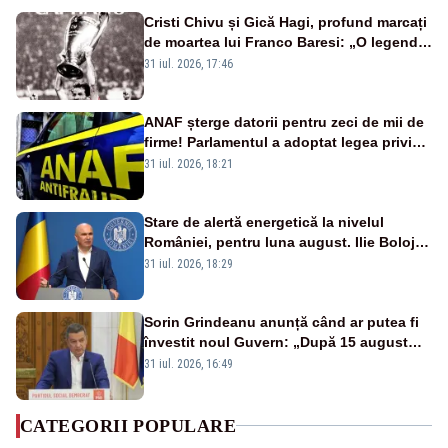
Cristi Chivu și Gică Hagi, profund marcați
de moartea lui Franco Baresi: „O legendă
a fotbalului mondial”
31 iul. 2026, 17:46
ANAF șterge datorii pentru zeci de mii de
firme! Parlamentul a adoptat legea privind
amnistia fiscală
31 iul. 2026, 18:21
Stare de alertă energetică la nivelul
României, pentru luna august. Ilie Bolojan
a anunțat importuri și posibile restricții –
31 iul. 2026, 18:29
VIDEO
Sorin Grindeanu anunță când ar putea fi
învestit noul Guvern: „După 15 august
sunt șanse mai mari”
31 iul. 2026, 16:49
CATEGORII POPULARE