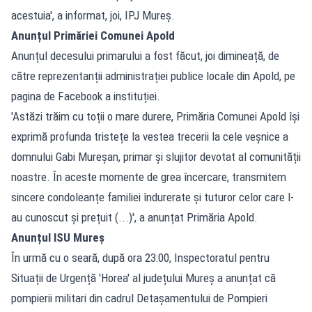
acestuia', a informat, joi, IPJ Mureș.
Anunțul Primăriei Comunei Apold
Anunțul decesului primarului a fost făcut, joi dimineață, de
către reprezentanții administrației publice locale din Apold, pe
pagina de Facebook a instituției.
'Astăzi trăim cu toții o mare durere, Primăria Comunei Apold își
exprimă profunda tristețe la vestea trecerii la cele veșnice a
domnului Gabi Mureșan, primar și slujitor devotat al comunității
noastre. În aceste momente de grea încercare, transmitem
sincere condoleanțe familiei îndurerate și tuturor celor care l-
au cunoscut și prețuit (...)', a anunțat Primăria Apold.
Anunțul ISU Mureș
În urmă cu o seară, după ora 23:00, Inspectoratul pentru
Situații de Urgență 'Horea' al județului Mureș a anunțat că
pompierii militari din cadrul Detașamentului de Pompieri