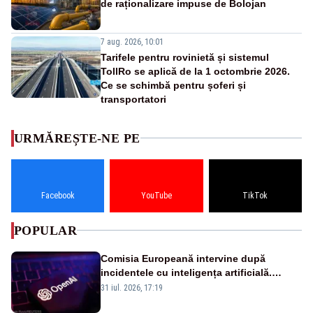
de raționalizare impuse de Bolojan
7 aug. 2026, 10:01
Tarifele pentru rovinietă și sistemul
TollRo se aplică de la 1 octombrie 2026.
Ce se schimbă pentru șoferi și
transportatori
URMĂREȘTE-NE PE
Facebook
YouTube
TikTok
POPULAR
Comisia Europeană intervine după
incidentele cu inteligența artificială.
OpenAI și Anthropic, vizate
31 iul. 2026, 17:19