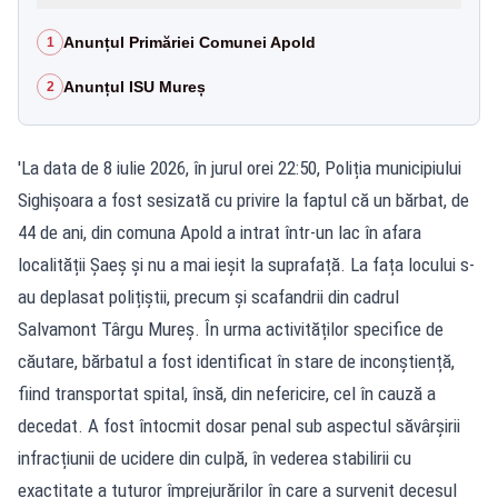
Anunțul Primăriei Comunei Apold
1
Anunțul ISU Mureș
2
'La data de 8 iulie 2026, în jurul orei 22:50, Poliția municipiului
Sighișoara a fost sesizată cu privire la faptul că un bărbat, de
44 de ani, din comuna Apold a intrat într-un lac în afara
localității Șaeș și nu a mai ieșit la suprafață. La fața locului s-
au deplasat polițiștii, precum și scafandrii din cadrul
Salvamont Târgu Mureș. În urma activităților specifice de
căutare, bărbatul a fost identificat în stare de inconștiență,
fiind transportat spital, însă, din nefericire, cel în cauză a
decedat. A fost întocmit dosar penal sub aspectul săvârșirii
infracțiunii de ucidere din culpă, în vederea stabilirii cu
exactitate a tuturor împrejurărilor în care a survenit decesul