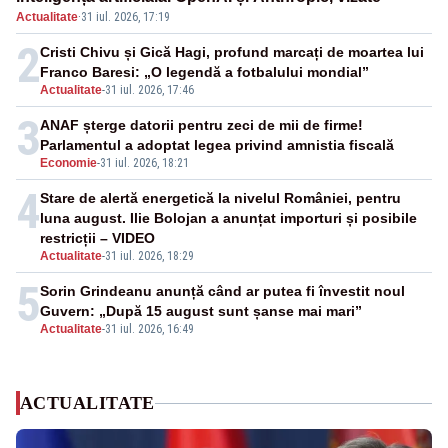
Actualitate
·
31 iul. 2026, 17:19
2
Cristi Chivu și Gică Hagi, profund marcați de moartea lui
Franco Baresi: „O legendă a fotbalului mondial”
Actualitate
-
31 iul. 2026, 17:46
3
ANAF șterge datorii pentru zeci de mii de firme!
Parlamentul a adoptat legea privind amnistia fiscală
Economie
-
31 iul. 2026, 18:21
4
Stare de alertă energetică la nivelul României, pentru
luna august. Ilie Bolojan a anunțat importuri și posibile
restricții – VIDEO
Actualitate
-
31 iul. 2026, 18:29
5
Sorin Grindeanu anunță când ar putea fi învestit noul
Guvern: „După 15 august sunt șanse mai mari”
Actualitate
-
31 iul. 2026, 16:49
ACTUALITATE