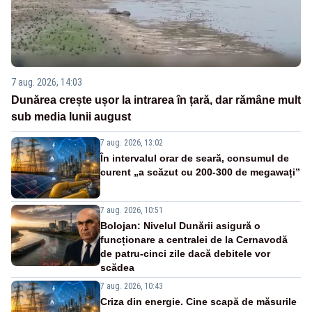
7 aug. 2026, 14:03
Dunărea crește ușor la intrarea în țară, dar rămâne mult
sub media lunii august
7 aug. 2026, 13:02
În intervalul orar de seară, consumul de
curent „a scăzut cu 200-300 de megawați”
7 aug. 2026, 10:51
Bolojan: Nivelul Dunării asigură o
funcționare a centralei de la Cernavodă
de patru-cinci zile dacă debitele vor
scădea
7 aug. 2026, 10:43
Criza din energie. Cine scapă de măsurile