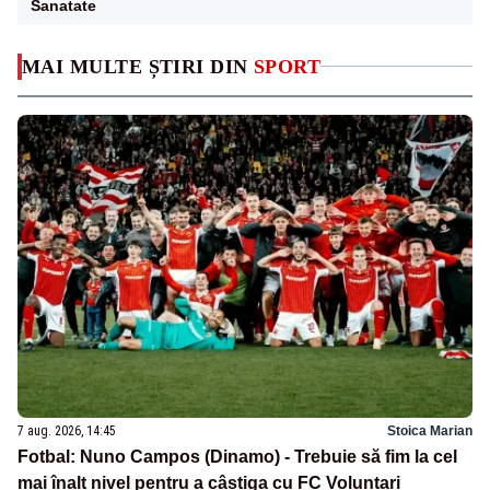
Sanatate
MAI MULTE ȘTIRI DIN
SPORT
7 aug. 2026, 14:45
Stoica Marian
Fotbal: Nuno Campos (Dinamo) - Trebuie să fim la cel
mai înalt nivel pentru a câștiga cu FC Voluntari