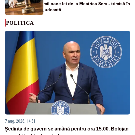
milioane lei de la Electrica Serv - trimisă în
judecată
POLITICA
7 aug. 2026, 14:51
Ședința de guvern se amână pentru ora 15:00. Bolojan