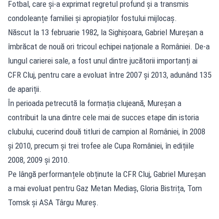
Fotbal, care și-a exprimat regretul profund și a transmis
condoleanțe familiei și apropiaților fostului mijlocaș.
Născut la 13 februarie 1982, la Sighișoara, Gabriel Mureșan a
îmbrăcat de nouă ori tricoul echipei naționale a României. De-a
lungul carierei sale, a fost unul dintre jucătorii importanți ai
CFR Cluj, pentru care a evoluat între 2007 și 2013, adunând 135
de apariții.
În perioada petrecută la formația clujeană, Mureșan a
contribuit la una dintre cele mai de succes etape din istoria
clubului, cucerind două titluri de campion al României, în 2008
și 2010, precum și trei trofee ale Cupa României, în edițiile
2008, 2009 și 2010.
Pe lângă performanțele obținute la CFR Cluj, Gabriel Mureșan
a mai evoluat pentru Gaz Metan Mediaș, Gloria Bistrița, Tom
Tomsk și ASA Târgu Mureș.