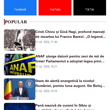
Facebook
YouTube
TikTok
POPULAR
Cristi Chivu și Gică Hagi, profund marcați
de moartea lui Franco Baresi: „O legendă
a fotbalului mondial”
31 iul. 2026, 17:46
ANAF șterge datorii pentru zeci de mii de
firme! Parlamentul a adoptat legea privind
amnistia fiscală
31 iul. 2026, 18:21
Stare de alertă energetică la nivelul
României, pentru luna august. Ilie Bolojan
a anunțat importuri și posibile restricții –
31 iul. 2026, 18:29
VIDEO
Pană masivă de curent în Sibiu și