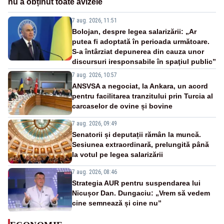
nu a obținut toate avizele
7 aug. 2026, 11:51
Bolojan, despre legea salarizării: „Ar
putea fi adoptată în perioada următoare.
S-a întârziat depunerea din cauza unor
discursuri iresponsabile în spaţiul public”
7 aug. 2026, 10:57
ANSVSA a negociat, la Ankara, un acord
pentru facilitarea tranzitului prin Turcia al
carcaselor de ovine și bovine
7 aug. 2026, 09:49
Senatorii și deputații rămân la muncă.
Sesiunea extraordinară, prelungită până
la votul pe legea salarizării
7 aug. 2026, 08:46
Strategia AUR pentru suspendarea lui
Nicușor Dan. Dungaciu: „Vrem să vedem
cine semnează și cine nu”