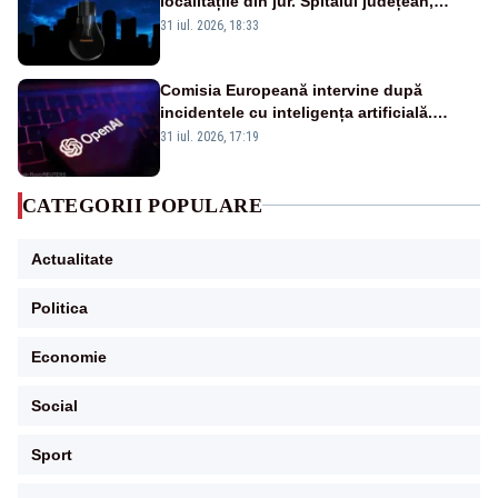
localitățile din jur. Spitalul județean,
semafoarele, rețelele de telefonie, grav
31 iul. 2026, 18:33
afectate
Comisia Europeană intervine după
incidentele cu inteligența artificială.
OpenAI și Anthropic, vizate
31 iul. 2026, 17:19
CATEGORII POPULARE
Actualitate
Politica
Economie
Social
Sport