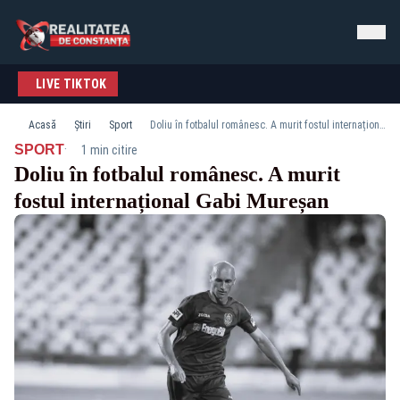
LIVE TIKTOK
Acasă
Știri
Sport
Doliu în fotbalul românesc. A murit fostul internațional Gabi Mureșan
·
SPORT
1 min citire
Doliu în fotbalul românesc. A murit
fostul internațional Gabi Mureșan