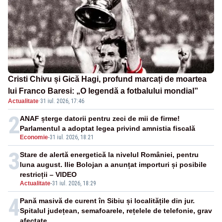
Cristi Chivu și Gică Hagi, profund marcați de moartea
lui Franco Baresi: „O legendă a fotbalului mondial”
Actualitate
·
31 iul. 2026, 17:46
2
ANAF șterge datorii pentru zeci de mii de firme!
Parlamentul a adoptat legea privind amnistia fiscală
Economie
-
31 iul. 2026, 18:21
3
Stare de alertă energetică la nivelul României, pentru
luna august. Ilie Bolojan a anunțat importuri și posibile
restricții – VIDEO
Actualitate
-
31 iul. 2026, 18:29
4
Pană masivă de curent în Sibiu și localitățile din jur.
Spitalul județean, semafoarele, rețelele de telefonie, grav
afectate