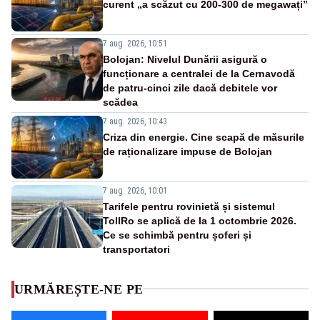
curent „a scăzut cu 200-300 de megawați”
7 aug. 2026, 10:51
Bolojan: Nivelul Dunării asigură o
funcționare a centralei de la Cernavodă
de patru-cinci zile dacă debitele vor
scădea
7 aug. 2026, 10:43
Criza din energie. Cine scapă de măsurile
de raționalizare impuse de Bolojan
7 aug. 2026, 10:01
Tarifele pentru rovinietă și sistemul
TollRo se aplică de la 1 octombrie 2026.
Ce se schimbă pentru șoferi și
transportatori
URMĂREȘTE-NE PE