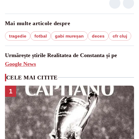
Mai multe articole despre
tragedie
fotbal
gabi mureșan
deces
cfr cluj
Urmărește știrile Realitatea de Constanta și pe
Google News
CELE MAI CITITE
1