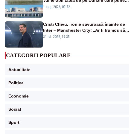
Vulnerabilitatea de pe Dunăre care pune
în pericol Centrala Cernavodă era
1 aug. 2026, 09:32
cunoscută de pe vremea lui Ceaușescu
Cristi Chivu, ironie savuroasă înainte de
Inter – Manchester City: „Ar fi frumos să
mai cumpărați și de la noi”
31 iul. 2026, 19:35
CATEGORII POPULARE
Actualitate
Politica
Economie
Social
Sport