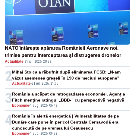
NATO întărește apărarea României! Aeronave noi,
trimise pentru interceptarea și distrugerea dronelor
Actualitate
·
31 iul. 2026, 20:33
2
Mihai Stoica a răbufnit după eliminarea FCSB: „N-am
văzut asemenea greșeli în 190 de meciuri europene”
Actualitate
-
31 iul. 2026, 21:35
3
România a scăpat de retrogradarea economiei. Agenția
Fitch menține ratingul „BBB-” cu perspectivă negativă
Economie
-
1 aug. 2026, 06:48
4
România în alertă energetică | Vulnerabilitatea de pe
Dunăre care pune în pericol Centrala Cernavodă era
cunoscută de pe vremea lui Ceaușescu
Economie
-
1 aug. 2026, 09:32