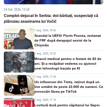
24 feb. 2026, 15:50
Complot dejucat în Serbia: doi bărbați, suspectați că
plănuiau asasinarea lui Vučić
7 aug. 2026, 18:56
Scandal la UEFA! Florin Prunea, reclamat
de FRF după derapajul sexist de la
Chișinău
7 aug. 2026, 18:25
Miracol medical pentru o femeie de 82 de
ani. Și-a recăpătat vederea cu ajutorul
unei tehnologii bazate pe AI
7 aug. 2026, 17:44
Un influencer din Timiș, reținut după un
live urmărit de peste 22.000 de oameni. Ce
provocări făcea pe TikTok
7 aug. 2026, 17:16
Lovitură dură pentru căpitanul lui Sepsi.