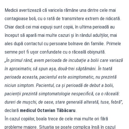
Medicii avertizează că varicela rămâne una dintre cele mai
contagioase boli, cu o rată de transmitere extrem de ridicată.
Chiar dacă cei mai expuși sunt copiii, în ultima perioadă au
început să apară mai multe cazuri și în rândul adulților, mai
ales după contactul cu persoane bolnave din familie. Primele
semne pot fi ușor confundate cu o răceală obișnuită.
„În primul rând, avem perioada de incubație a bolii care variază
în aproximativ, să spun așa, două-trei săptămâni. În toată
perioada aceasta, pacientul este asimptomatic, nu prezintă
niciun simptom. Pacientul, ca și perioadă de debut a bolii,
pacienții prezintă simptomatologie nespecifică, ca o răceală:
dureri de mușchi, de oase, stare generală alterată, tuse, febră”,
declară
medicul
Octavian Tăbăcaru
.
În cazul copiilor, boala trece de cele mai multe ori fără
probleme majore. Situația se poate complica însă în cazul