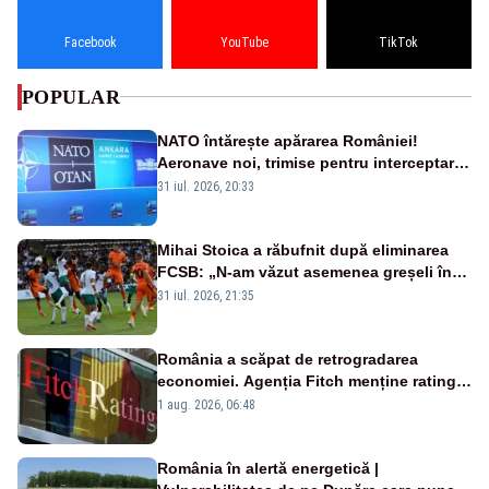
Facebook
YouTube
TikTok
POPULAR
NATO întărește apărarea României!
Aeronave noi, trimise pentru interceptarea
și distrugerea dronelor
31 iul. 2026, 20:33
Mihai Stoica a răbufnit după eliminarea
FCSB: „N-am văzut asemenea greșeli în
190 de meciuri europene”
31 iul. 2026, 21:35
România a scăpat de retrogradarea
economiei. Agenția Fitch menține ratingul
„BBB-” cu perspectivă negativă
1 aug. 2026, 06:48
România în alertă energetică |