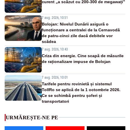
curent „a scăzut cu 200-300 de megawați”
7 aug. 2026, 10:51
Bolojan: Nivelul Dunării asigură o
funcționare a centralei de la Cernavodă
de patru-cinci zile dacă debitele vor
scădea
7 aug. 2026, 10:43
Criza din energie. Cine scapă de măsurile
de raționalizare impuse de Bolojan
7 aug. 2026, 10:01
Tarifele pentru rovinietă și sistemul
TollRo se aplică de la 1 octombrie 2026.
Ce se schimbă pentru șoferi și
transportatori
URMĂREȘTE-NE PE