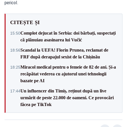
pericol.
CITEȘTE ȘI
Complot dejucat în Serbia: doi bărbați, suspectați
15:50
că plănuiau asasinarea lui Vučić
Scandal la UEFA! Florin Prunea, reclamat de
18:56
FRF după derapajul sexist de la Chișinău
Miracol medical pentru o femeie de 82 de ani. Și-a
18:25
recăpătat vederea cu ajutorul unei tehnologii
bazate pe AI
Un influencer din Timiș, reținut după un live
17:44
urmărit de peste 22.000 de oameni. Ce provocări
făcea pe TikTok